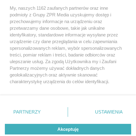
My, naszych 1162 zaufanych partnerów oraz inne
Żaden utwór zamieszczony w serwisie nie może być powielany i
podmioty z Grupy ZPR Media uzyskujemy dostęp i
rozpowszechniany lub dalej rozpowszechniany w jakikolwiek sposób (w
tym także elektroniczny lub mechaniczny) na jakimkolwiek polu
przechowujemy informacje na urządzeniu oraz
eksploatacji w jakiejkolwiek formie, włącznie z umieszczaniem w
przetwarzamy dane osobowe, takie jak unikalne
Internecie bez pisemnej zgody właściciela praw. Jakiekolwiek użycie lub
identyfikatory, standardowe informacje wysyłane przez
wykorzystanie utworów w całości lub w części z naruszeniem prawa,
tzn. bez właściwej zgody, jest zabronione pod groźbą kary i może być
urządzenie czy dane przeglądania w celu zapewniania
ścigane prawnie.
spersonalizowanych reklam, wybór spersonalizowanych
treści, pomiar reklam i treści, badanie odbiorców oraz
ulepszanie usług. Za zgodą Użytkownika my i Zaufani
Partnerzy możemy używać dokładnych danych
geolokalizacyjnych oraz aktywnie skanować
charakterystykę urządzenia do celów identyfikacji.
Ponieważ cenimy Twoją prywatność, prosimy o zgodę na
O nas
korzystanie z tych technologii poprzez kliknięcie
Informacje prawne
„Akceptuję”. Zgoda jest dobrowolna i zawsze możesz ją
zmienić/wycofać klikając przycisk ustawień prywatności
PARTNERZY
USTAWIENIA
Nasze serwisy
znajdujący się w lewym dolnym rogu strony
. Niektóre
rodzaje przetwarzania danych nie wymagają zgody
© 2026 Grupa ZPR Media
Akceptuję
użytkownika, ale masz prawo sprzeciwić się takiemu