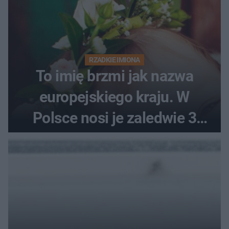
RZADKIE IMIONA
To imię brzmi jak nazwa
europejskiego kraju. W
Polsce nosi je zaledwie 3
kobiety