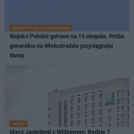
UROCZYSTOŚCI W WARSZAWIE
Wojsko Polskie gotowe na 15 sierpnia. Próba
generalna na Wisłostradzie przyciągnęła
tłumy
SPORT
Mecz Jagiellonii z Widzewem. Będzie 7