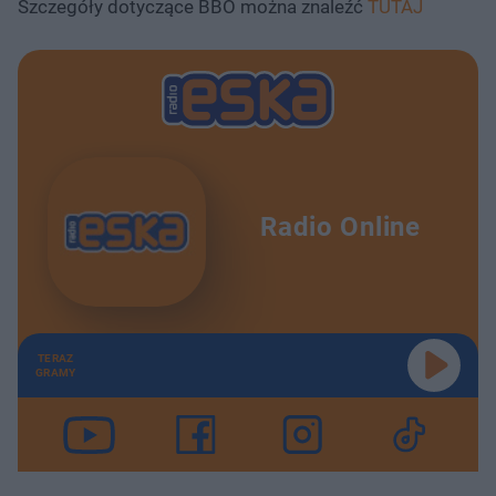
Szczegóły dotyczące BBO można znaleźć
TUTAJ
Radio Online
TERAZ
GRAMY