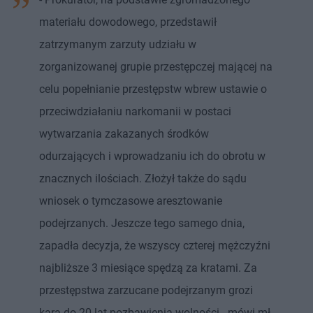
materiału dowodowego, przedstawił
zatrzymanym zarzuty udziału w
zorganizowanej grupie przestępczej mającej na
celu popełnianie przestępstw wbrew ustawie o
przeciwdziałaniu narkomanii w postaci
wytwarzania zakazanych środków
odurzających i wprowadzaniu ich do obrotu w
znacznych ilościach. Złożył także do sądu
wniosek o tymczasowe aresztowanie
podejrzanych. Jeszcze tego samego dnia,
zapadła decyzja, że wszyscy czterej mężczyźni
najbliższe 3 miesiące spędzą za kratami. Za
przestępstwa zarzucane podejrzanym grozi
kara do 20 lat pozbawienia wolności - mówi mł.