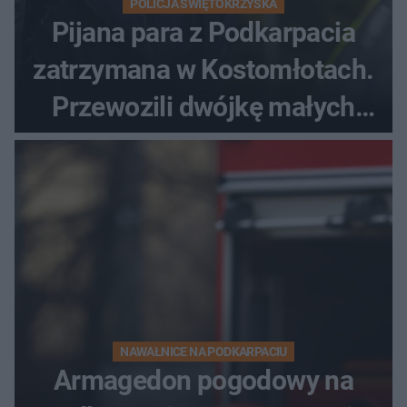
POLICJA ŚWIĘTOKRZYSKA
Pijana para z Podkarpacia
zatrzymana w Kostomłotach.
Przewozili dwójkę małych
dzieci
NAWAŁNICE NA PODKARPACIU
Armagedon pogodowy na