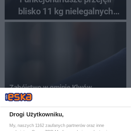
blisko 11 kg nielegalnych
substancji
Zabójstwo w gminie Klwów.
Policjanci zatrzymali dwoje
podejrzanych
Drogi Użytkowniku,
My, naszych 1162 zaufanych partnerów oraz inne