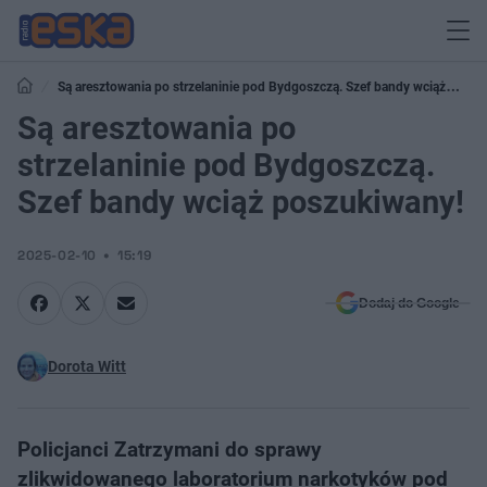
Są aresztowania po strzelaninie pod Bydgoszczą. Szef bandy wciąż
poszukiwany!
Są aresztowania po
strzelaninie pod Bydgoszczą.
Szef bandy wciąż poszukiwany!
2025-02-10
15:19
Dodaj do Google
Dorota Witt
Policjanci Zatrzymani do sprawy
zlikwidowanego laboratorium narkotyków pod