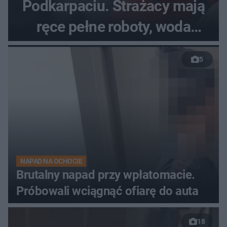
Podkarpaciu. Strażacy mają
ręce pełne roboty, woda
zalewa posesje i budynki
5
NAPAD NA OCHOCIE
Brutalny napad przy wpłatomacie.
Próbowali wciągnąć ofiarę do auta
18