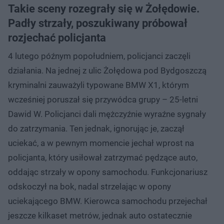
Takie sceny rozegrały się w Żołędowie.
Padły strzały, poszukiwany próbował
rozjechać policjanta
4 lutego późnym popołudniem, policjanci zaczęli
działania. Na jednej z ulic Żołędowa pod Bydgoszczą
kryminalni zauważyli typowane BMW X1, którym
wcześniej poruszał się przywódca grupy – 25-letni
Dawid W. Policjanci dali mężczyźnie wyraźne sygnały
do zatrzymania. Ten jednak, ignorując je, zaczął
uciekać, a w pewnym momencie jechał wprost na
policjanta, który usiłował zatrzymać pędzące auto,
oddając strzały w opony samochodu. Funkcjonariusz
odskoczył na bok, nadal strzelając w opony
uciekającego BMW. Kierowca samochodu przejechał
jeszcze kilkaset metrów, jednak auto ostatecznie