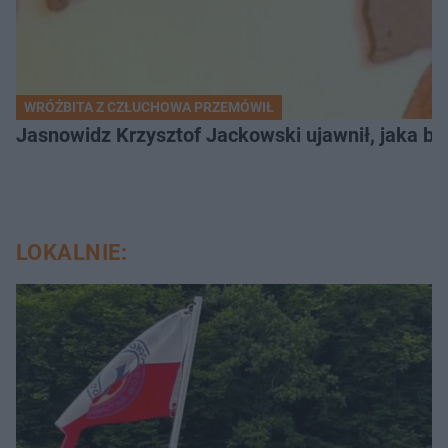
WRÓŻBITA Z CZŁUCHOWA PRZEMÓWIŁ
Jasnowidz Krzysztof Jackowski ujawnił, jaka bę
LOKALNIE: