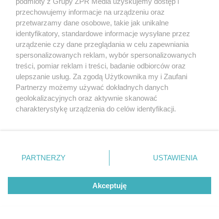
podmioty z Grupy ZPR Media uzyskujemy dostęp i
przechowujemy informacje na urządzeniu oraz
przetwarzamy dane osobowe, takie jak unikalne
identyfikatory, standardowe informacje wysyłane przez
urządzenie czy dane przeglądania w celu zapewniania
spersonalizowanych reklam, wybór spersonalizowanych
treści, pomiar reklam i treści, badanie odbiorców oraz
ulepszanie usług. Za zgodą Użytkownika my i Zaufani
Oszustwo w Krakowie. Policjanci
Partnerzy możemy używać dokładnych danych
zatrzymali 22-latka na gorącym
geolokalizacyjnych oraz aktywnie skanować
charakterystykę urządzenia do celów identyfikacji.
uczynku
Ponieważ cenimy Twoją prywatność, prosimy o zgodę na
korzystanie z tych technologii poprzez kliknięcie
„Akceptuję”. Zgoda jest dobrowolna i zawsze możesz ją
zmienić/wycofać klikając przycisk ustawień prywatności
PARTNERZY
USTAWIENIA
znajdujący się w lewym dolnym rogu strony
. Niektóre
rodzaje przetwarzania danych nie wymagają zgody
Akceptuję
użytkownika, ale masz prawo sprzeciwić się takiemu
przetwarzaniu. Preferencje będą miały zastosowanie tylko
na tej witrynie.