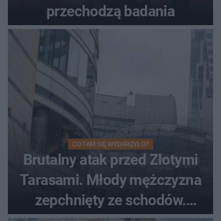
przechodzą badania
CO TAM SIĘ WYDARZYŁO?
Brutalny atak przed Złotymi
Tarasami. Młody mężczyzna
zepchnięty ze schodów.
Szokujące nagranie krąży po