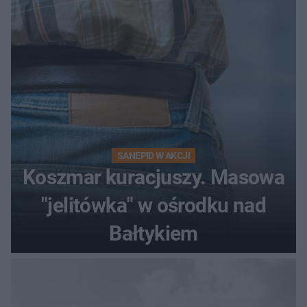
sieci
SANEPID W AKCJI
Koszmar kuracjuszy. Masowa
"jelitówka" w ośrodku nad
Bałtykiem