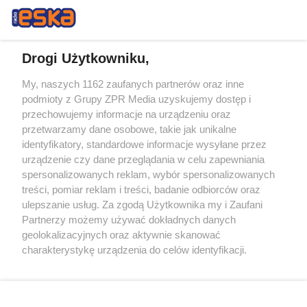
Drogi Użytkowniku,
My, naszych 1162 zaufanych partnerów oraz inne
Żaden utwór zamieszczony w serwisie nie może być powielany i
podmioty z Grupy ZPR Media uzyskujemy dostęp i
rozpowszechniany lub dalej rozpowszechniany w jakikolwiek sposób (w
przechowujemy informacje na urządzeniu oraz
tym także elektroniczny lub mechaniczny) na jakimkolwiek polu
eksploatacji w jakiejkolwiek formie, włącznie z umieszczaniem w
przetwarzamy dane osobowe, takie jak unikalne
Internecie bez pisemnej zgody właściciela praw. Jakiekolwiek użycie lub
identyfikatory, standardowe informacje wysyłane przez
wykorzystanie utworów w całości lub w części z naruszeniem prawa,
tzn. bez właściwej zgody, jest zabronione pod groźbą kary i może być
urządzenie czy dane przeglądania w celu zapewniania
ścigane prawnie.
spersonalizowanych reklam, wybór spersonalizowanych
treści, pomiar reklam i treści, badanie odbiorców oraz
ulepszanie usług. Za zgodą Użytkownika my i Zaufani
Partnerzy możemy używać dokładnych danych
geolokalizacyjnych oraz aktywnie skanować
charakterystykę urządzenia do celów identyfikacji.
Ponieważ cenimy Twoją prywatność, prosimy o zgodę na
O nas
korzystanie z tych technologii poprzez kliknięcie
Informacje prawne
„Akceptuję”. Zgoda jest dobrowolna i zawsze możesz ją