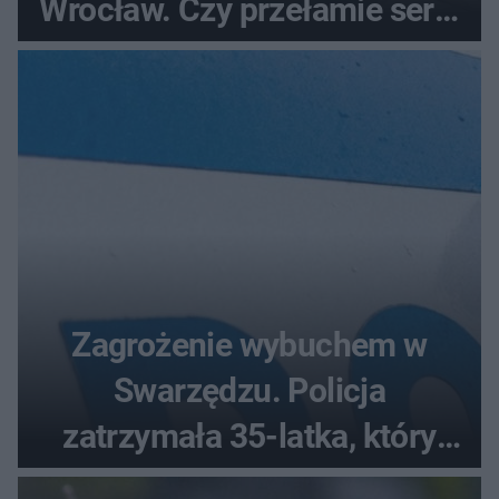
Wrocław. Czy przełamie serię
bez wygranej?
Zagrożenie wybuchem w
Swarzędzu. Policja
zatrzymała 35-latka, który
zgłosił ładunek w swoim