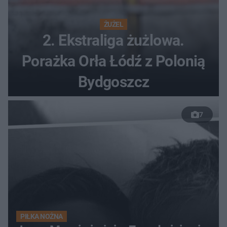
ŻUŻEL
2. Ekstraliga żużlowa.
Porażka Orła Łódź z Polonią
Bydgoszcz
7
PIŁKA NOŻNA