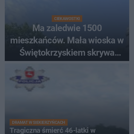
CIEKAWOSTKI
Ma zaledwie 1500
mieszkańców. Mała wioska w
Świętokrzyskiem skrywa
zabytki, bywał tu nawet król
DRAMAT W SIEKIERZYŃCACH
Tragiczna śmierć 46-latki w