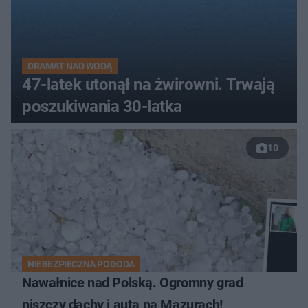
DRAMAT NAD WODĄ
47-latek utonął na żwirowni. Trwają
poszukiwania 30-latka
10
NIEBEZPIECZNA POGODA
Nawałnice nad Polską. Ogromny grad
niszczy dachy i auta na Mazurach!