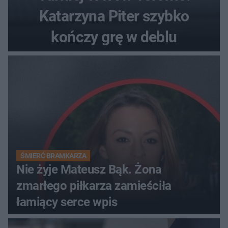
Katarzyna Piter szybko
kończy grę w deblu
ŚMIERĆ BRAMKARZA
Nie żyje Mateusz Bąk. Żona
zmarłego piłkarza zamieściła
łamiący serce wpis