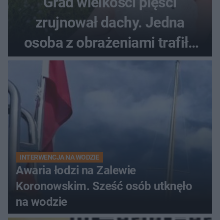
Grad wielkości pięści
zrujnował dachy. Jedna
osoba z obrażeniami trafiła
do szpitala
INTERWENCJA NA WODZIE
Awaria łodzi na Zalewie
Koronowskim. Sześć osób utknęło
na wodzie