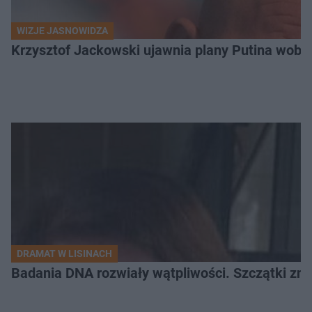
WIZJE JASNOWIDZA
Krzysztof Jackowski ujawnia plany Putina wobec 
DRAMAT W LISINACH
Badania DNA rozwiały wątpliwości. Szczątki znal