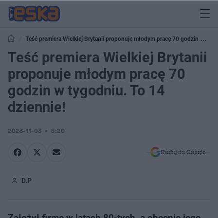
Teść premiera Wielkiej Brytanii proponuje młodym pracę 70 godzin w
tygodniu. To 14 dziennie!
Teść premiera Wielkiej Brytanii
proponuje młodym pracę 70
godzin w tygodniu. To 14
dziennie!
2023-11-03
8:20
Dodaj do Google
D.P
Założył firmę w latach 80-tych, a obecnie jego