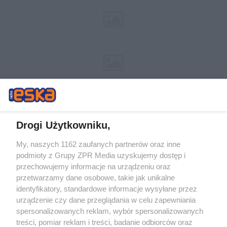
Drogi Użytkowniku,
My, naszych 1162 zaufanych partnerów oraz inne
Żaden utwór zamieszczony w serwisie nie może być powielany i
podmioty z Grupy ZPR Media uzyskujemy dostęp i
rozpowszechniany lub dalej rozpowszechniany w jakikolwiek sposób (w
tym także elektroniczny lub mechaniczny) na jakimkolwiek polu
przechowujemy informacje na urządzeniu oraz
eksploatacji w jakiejkolwiek formie, włącznie z umieszczaniem w
przetwarzamy dane osobowe, takie jak unikalne
Internecie bez pisemnej zgody właściciela praw. Jakiekolwiek użycie lub
identyfikatory, standardowe informacje wysyłane przez
wykorzystanie utworów w całości lub w części z naruszeniem prawa,
tzn. bez właściwej zgody, jest zabronione pod groźbą kary i może być
urządzenie czy dane przeglądania w celu zapewniania
ścigane prawnie.
spersonalizowanych reklam, wybór spersonalizowanych
treści, pomiar reklam i treści, badanie odbiorców oraz