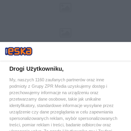
Drogi Użytkowniku,
My, naszych 1160 zaufanych partnerów oraz inne
Żaden utwór zamieszczony w serwisie nie może być powielany i
podmioty z Grupy ZPR Media uzyskujemy dostęp i
rozpowszechniany lub dalej rozpowszechniany w jakikolwiek sposób (w
przechowujemy informacje na urządzeniu oraz
tym także elektroniczny lub mechaniczny) na jakimkolwiek polu
eksploatacji w jakiejkolwiek formie, włącznie z umieszczaniem w
przetwarzamy dane osobowe, takie jak unikalne
Internecie bez pisemnej zgody właściciela praw. Jakiekolwiek użycie lub
identyfikatory, standardowe informacje wysyłane przez
wykorzystanie utworów w całości lub w części z naruszeniem prawa,
tzn. bez właściwej zgody, jest zabronione pod groźbą kary i może być
urządzenie czy dane przeglądania w celu zapewniania
ścigane prawnie.
spersonalizowanych reklam, wybór spersonalizowanych
treści, pomiar reklam i treści, badanie odbiorców oraz
ulepszanie usług. Za zgodą Użytkownika my i Zaufani