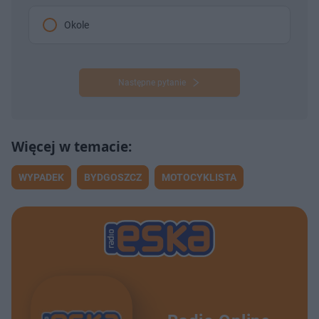
Okole
Następne pytanie
WYPADEK
BYDGOSZCZ
MOTOCYKLISTA