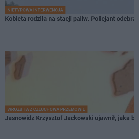
NIETYPOWA INTERWENCJA
Kobieta rodziła na stacji paliw. Policjant odebra
WRÓŻBITA Z CZŁUCHOWA PRZEMÓWIŁ
Jasnowidz Krzysztof Jackowski ujawnił, jaka bę