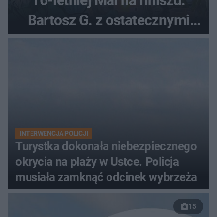
16-letniej Mai na finiszu.
Bartosz G. z ostatecznymi
zarzutami
INTERWENCJA POLICJI
Turystka dokonała niebezpiecznego
okrycia na plaży w Ustce. Policja
musiała zamknąć odcinek wybrzeża
15