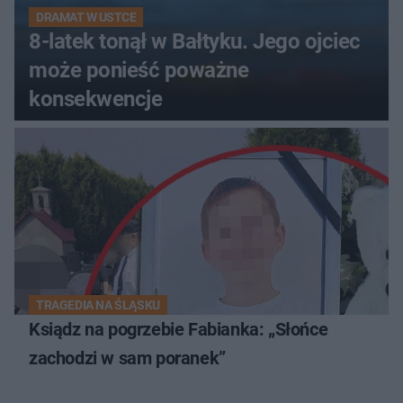
DRAMAT W USTCE
8-latek tonął w Bałtyku. Jego ojciec
może ponieść poważne
konsekwencje
TRAGEDIA NA ŚLĄSKU
Ksiądz na pogrzebie Fabianka: „Słońce
zachodzi w sam poranek”