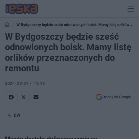
W Bydgoszczy będzie sześć odnowionych boisk. Mamy listę orlików
przeznaczonych do remontu
W Bydgoszczy będzie sześć
odnowionych boisk. Mamy listę
orlików przeznaczonych do
remontu
2024-03-01
14:43
Dodaj do Google
DW
Miasto dostało dofinansowanie na