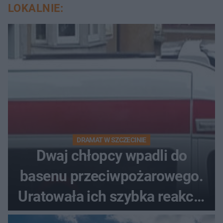
LOKALNIE:
DRAMAT W SZCZECINIE
Dwaj chłopcy wpadli do
basenu przeciwpożarowego.
Uratowała ich szybka reakcja
świadków