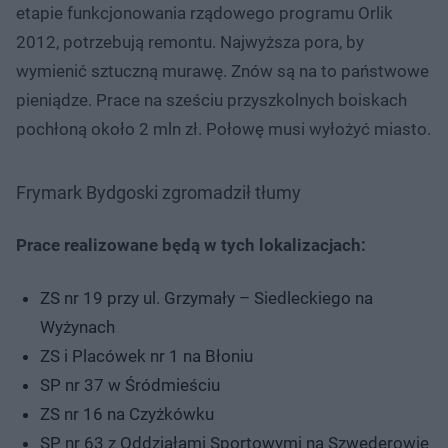
etapie funkcjonowania rządowego programu Orlik
2012, potrzebują remontu. Najwyższa pora, by
wymienić sztuczną murawę. Znów są na to państwowe
pieniądze. Prace na sześciu przyszkolnych boiskach
pochłoną około 2 mln zł. Połowę musi wyłożyć miasto.
Frymark Bydgoski zgromadził tłumy
Prace realizowane będą w tych lokalizacjach:
ZS nr 19 przy ul. Grzymały – Siedleckiego na
Wyżynach
ZS i Placówek nr 1 na Błoniu
SP nr 37 w Śródmieściu
ZS nr 16 na Czyżkówku
SP nr 63 z Oddziałami Sportowymi na Szwederowie