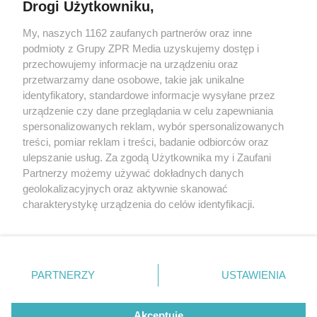
Drogi Użytkowniku,
My, naszych 1162 zaufanych partnerów oraz inne
Żaden utwór zamieszczony w serwisie nie może być powielany i
podmioty z Grupy ZPR Media uzyskujemy dostęp i
rozpowszechniany lub dalej rozpowszechniany w jakikolwiek sposób (w
przechowujemy informacje na urządzeniu oraz
tym także elektroniczny lub mechaniczny) na jakimkolwiek polu
eksploatacji w jakiejkolwiek formie, włącznie z umieszczaniem w
przetwarzamy dane osobowe, takie jak unikalne
Internecie bez pisemnej zgody właściciela praw. Jakiekolwiek użycie lub
identyfikatory, standardowe informacje wysyłane przez
wykorzystanie utworów w całości lub w części z naruszeniem prawa,
tzn. bez właściwej zgody, jest zabronione pod groźbą kary i może być
urządzenie czy dane przeglądania w celu zapewniania
ścigane prawnie.
spersonalizowanych reklam, wybór spersonalizowanych
treści, pomiar reklam i treści, badanie odbiorców oraz
ulepszanie usług. Za zgodą Użytkownika my i Zaufani
Partnerzy możemy używać dokładnych danych
geolokalizacyjnych oraz aktywnie skanować
charakterystykę urządzenia do celów identyfikacji.
Ponieważ cenimy Twoją prywatność, prosimy o zgodę na
O nas
korzystanie z tych technologii poprzez kliknięcie
Informacje prawne
„Akceptuję”. Zgoda jest dobrowolna i zawsze możesz ją
zmienić/wycofać klikając przycisk ustawień prywatności
PARTNERZY
USTAWIENIA
Nasze serwisy
znajdujący się w lewym dolnym rogu strony
. Niektóre
rodzaje przetwarzania danych nie wymagają zgody
© 2026 Grupa ZPR Media
Akceptuję
użytkownika, ale masz prawo sprzeciwić się takiemu