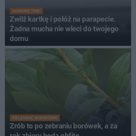
DOMOWE TRIKI
Zwilż kartkę i połóż na parapecie.
Żadna mucha nie wleci do twojego
domu
PIELĘGNACJA BORÓWKI
Zrób to po zebraniu borówek, a za
rok zbiory będą obfite