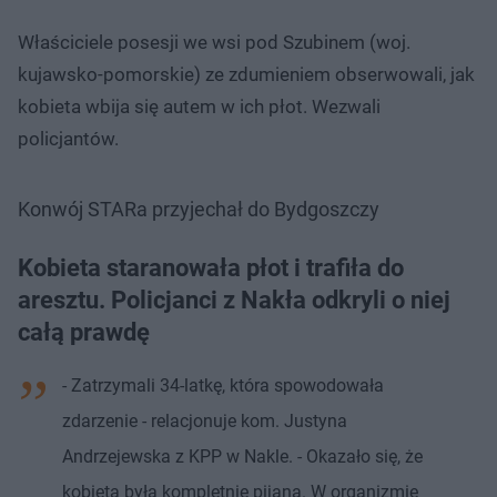
Właściciele posesji we wsi pod Szubinem (woj.
kujawsko-pomorskie) ze zdumieniem obserwowali, jak
kobieta wbija się autem w ich płot. Wezwali
policjantów.
Konwój STARa przyjechał do Bydgoszczy
Kobieta staranowała płot i trafiła do
aresztu. Policjanci z Nakła odkryli o niej
całą prawdę
- Zatrzymali 34-latkę, która spowodowała
zdarzenie - relacjonuje kom. Justyna
Andrzejewska z KPP w Nakle. - Okazało się, że
kobieta była kompletnie pijana. W organizmie