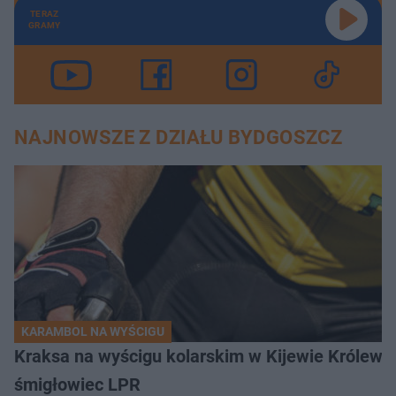
TERAZ
GRAMY
NAJNOWSZE Z DZIAŁU BYDGOSZCZ
KARAMBOL NA WYŚCIGU
Kraksa na wyścigu kolarskim w Kijewie Królews
śmigłowiec LPR