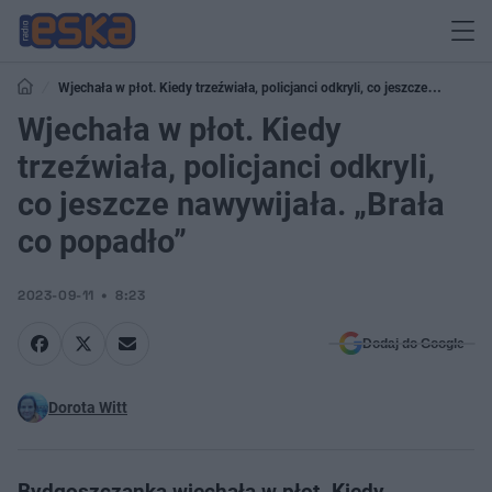
Wjechała w płot. Kiedy trzeźwiała, policjanci odkryli, co jeszcze
nawywijała. „Brała co popadło”
Wjechała w płot. Kiedy
trzeźwiała, policjanci odkryli,
co jeszcze nawywijała. „Brała
co popadło”
2023-09-11
8:23
Dodaj do Google
Dorota Witt
Bydgoszczanka wjechała w płot. Kiedy