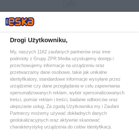
Drogi Użytkowniku,
My, naszych 1162 zaufanych partnerów oraz inne
Żaden utwór zamieszczony w serwisie nie może być powielany i
podmioty z Grupy ZPR Media uzyskujemy dostęp i
rozpowszechniany lub dalej rozpowszechniany w jakikolwiek sposób (w
tym także elektroniczny lub mechaniczny) na jakimkolwiek polu
przechowujemy informacje na urządzeniu oraz
eksploatacji w jakiejkolwiek formie, włącznie z umieszczaniem w
przetwarzamy dane osobowe, takie jak unikalne
Internecie bez pisemnej zgody właściciela praw. Jakiekolwiek użycie lub
identyfikatory, standardowe informacje wysyłane przez
wykorzystanie utworów w całości lub w części z naruszeniem prawa,
tzn. bez właściwej zgody, jest zabronione pod groźbą kary i może być
urządzenie czy dane przeglądania w celu zapewniania
ścigane prawnie.
spersonalizowanych reklam, wybór spersonalizowanych
treści, pomiar reklam i treści, badanie odbiorców oraz
ulepszanie usług. Za zgodą Użytkownika my i Zaufani
Partnerzy możemy używać dokładnych danych
geolokalizacyjnych oraz aktywnie skanować
charakterystykę urządzenia do celów identyfikacji.
Ponieważ cenimy Twoją prywatność, prosimy o zgodę na
O nas