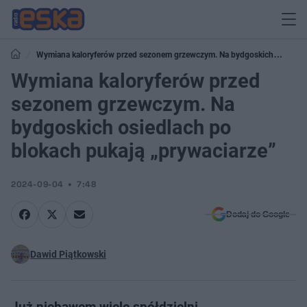
Wymiana kaloryferów przed sezonem grzewczym. Na bydgoskich
osiedlach po blokach pukają „prywaciarze”
Wymiana kaloryferów przed
sezonem grzewczym. Na
bydgoskich osiedlach po
blokach pukają „prywaciarze”
2024-09-04
7:48
Dodaj do Google
Dawid Piątkowski
Już niebawem wiele spółdzielni