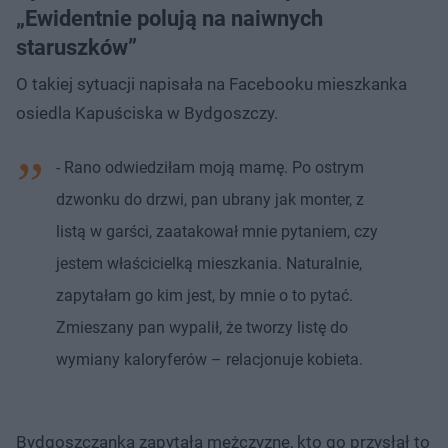
„Ewidentnie polują na naiwnych
staruszków”
O takiej sytuacji napisała na Facebooku mieszkanka
osiedla Kapuściska w Bydgoszczy.
- Rano odwiedziłam moją mamę. Po ostrym
dzwonku do drzwi, pan ubrany jak monter, z
listą w garści, zaatakował mnie pytaniem, czy
jestem właścicielką mieszkania. Naturalnie,
zapytałam go kim jest, by mnie o to pytać.
Zmieszany pan wypalił, że tworzy listę do
wymiany kaloryferów – relacjonuje kobieta.
Bydgoszczanka zapytała mężczyznę, kto go przysłał to