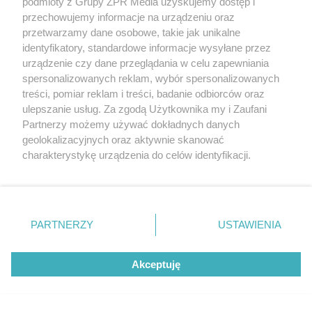
podmioty z Grupy ZPR Media uzyskujemy dostęp i
przechowujemy informacje na urządzeniu oraz
przetwarzamy dane osobowe, takie jak unikalne
identyfikatory, standardowe informacje wysyłane przez
urządzenie czy dane przeglądania w celu zapewniania
ZAKUPY
spersonalizowanych reklam, wybór spersonalizowanych
Jesień w Pepco! Stylowe kubki i
treści, pomiar reklam i treści, badanie odbiorców oraz
dodatki w świetnych cenach
ulepszanie usług. Za zgodą Użytkownika my i Zaufani
Partnerzy możemy używać dokładnych danych
geolokalizacyjnych oraz aktywnie skanować
ZOBACZ WIĘCEJ
charakterystykę urządzenia do celów identyfikacji.
Ponieważ cenimy Twoją prywatność, prosimy o zgodę na
korzystanie z tych technologii poprzez kliknięcie
„Akceptuję”. Zgoda jest dobrowolna i zawsze możesz ją
zmienić/wycofać klikając przycisk ustawień prywatności
PARTNERZY
USTAWIENIA
znajdujący się w lewym dolnym rogu strony
. Niektóre
rodzaje przetwarzania danych nie wymagają zgody
Akceptuję
użytkownika, ale masz prawo sprzeciwić się takiemu
przetwarzaniu. Preferencje będą miały zastosowanie tylko
na tej witrynie.