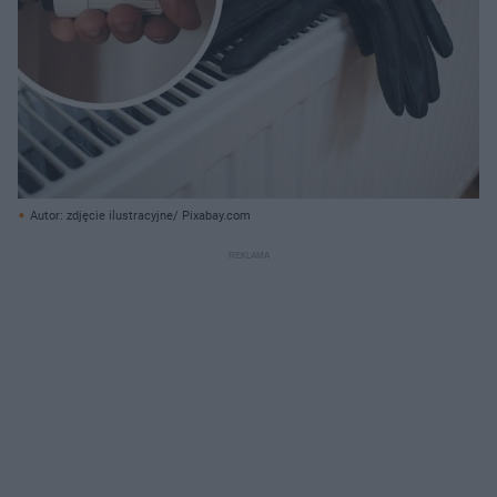
Autor: zdjęcie ilustracyjne/ Pixabay.com