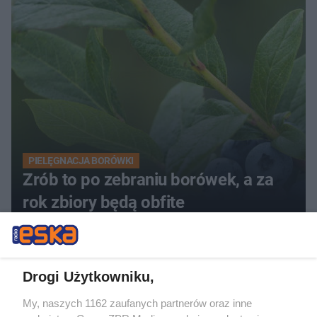
PIELĘGNACJA BORÓWKI
Zrób to po zebraniu borówek, a za
rok zbiory będą obfite
Drogi Użytkowniku,
My, naszych 1162 zaufanych partnerów oraz inne