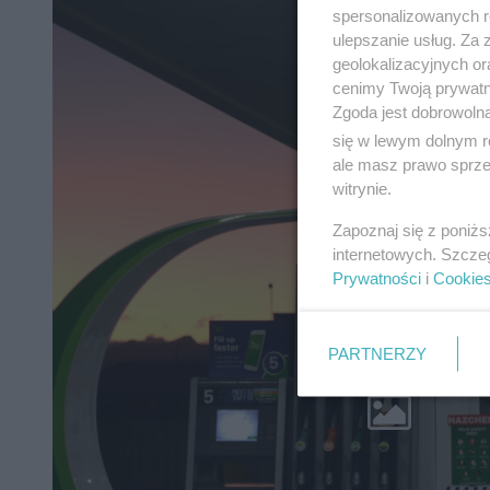
spersonalizowanych re
ulepszanie usług. Za
geolokalizacyjnych or
cenimy Twoją prywatno
Zgoda jest dobrowoln
się w lewym dolnym r
ale masz prawo sprzec
witrynie.
Zapoznaj się z poniż
internetowych. Szcze
Prywatności
i
Cookie
PARTNERZY