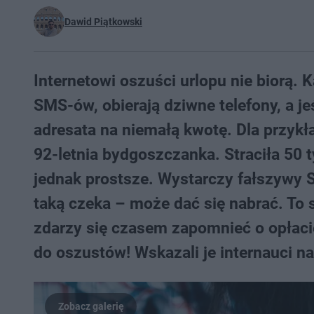
Dawid Piątkowski
Internetowi oszuści urlopu nie biorą.
SMS-ów, obierają dziwne telefony, a je
adresata na niemałą kwotę. Dla przykła
92-letnia bydgoszczanka. Straciła 50 t
jednak prostsze. Wystarczy fałszywy S
taką czeka – może dać się nabrać. To
zdarzy się czasem zapomnieć o opłacie
do oszustów! Wskazali je internauci n