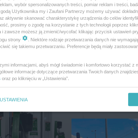
klam, wybór spersonalizowanych treści, pomiar reklam i treści, bad
 zgodą Użytkownika my i Zaufani Partnerzy możemy używać dokład
az aktywnie skanować charakterystykę urządzenia do celów identyfi
ść, prosimy o zgodę na korzystanie z tych technologii poprzez klikn
a i zawsze możesz ją zmienić/wycofać klikając przycisk ustawień pr
WIADOMOŚCI
ogu strony
. Niektóre rodzaje przetwarzania danych nie wymagaj
Wszedł do Bugu, chwi
iwić się takiemu przetwarzaniu. Preferencje będą miały zastosowanie
później zniknął. Tragi
finał kąpieli
szymi informacjami, abyś mógł świadomie i komfortowo korzystać z
gółowe informacje dotyczące przetwarzania Twoich danych znajdzi
s
oraz po kliknięciu w „Ustawienia”.
USTAWIENIA