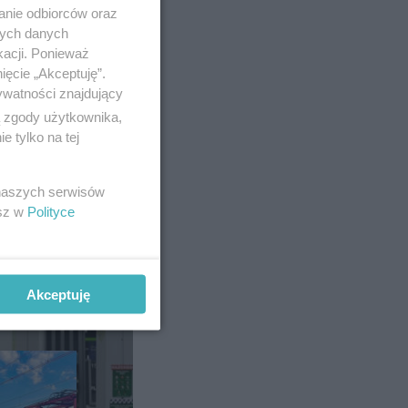
anie odbiorców oraz
nych danych
kacji. Ponieważ
ięcie „Akceptuję”.
ywatności znajdujący
ą zgody użytkownika,
lę
 tylko na tej
czny
 naszych serwisów
esz w
Polityce
Akceptuję