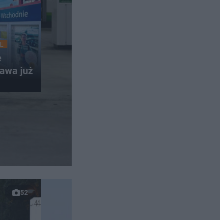
E
e
awa już
52