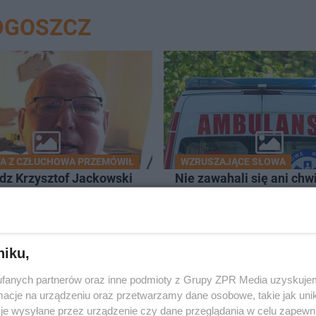
DGOSZCZ
A Z CZŁUCHOWA PRZEMÓWIŁ
WZRUSZAJĄCE SŁOWA
dz Krzysztof Jackowski
Nie zawahali się ani chwil
 jaka będzie końcówka
reakcja uratowała życie
kazał, kiedy jechać na
mężczyzny!
niku,
fanych partnerów oraz inne podmioty z Grupy ZPR Media uzyskujem
cje na urządzeniu oraz przetwarzamy dane osobowe, takie jak unika
je wysyłane przez urządzenie czy dane przeglądania w celu zapewn