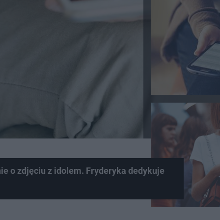
e o zdjęciu z idolem. Fryderyka dedykuje