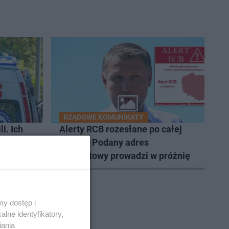
RZĄDOWE KOMUNIKATY
i. Ich
Alerty RCB rozesłane po całej
Polsce. Podany adres
internetowy prowadzi w próżnię
y dostęp i
lne identyfikatory,
6
iania