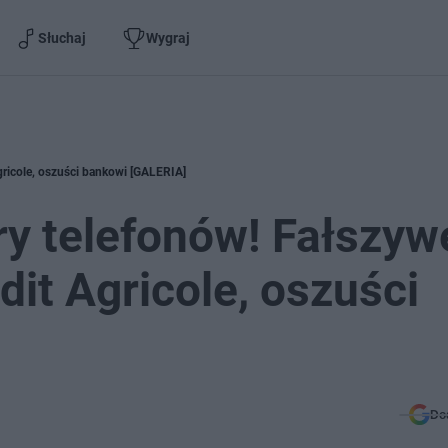
Słuchaj
Wygraj
Agricole, oszuści bankowi [GALERIA]
y telefonów! Fałszyw
edit Agricole, oszuści
Do