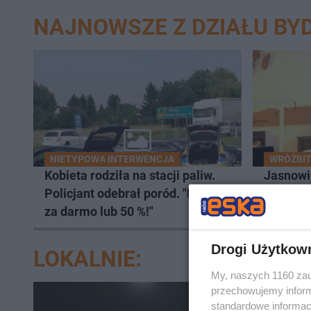
NAJNOWSZE Z DZIAŁU BY
NIETYPOWA INTERWENCJA
WRÓŻBIT
Kobieta rodziła na stacji paliw.
Jasnowi
Policjant odebrał poród. "Paliwo
ujawnił,
za darmo lub 50 %!"
lata. Ws
wczasy
Drogi Użytkow
LOKALNIE:
My, naszych 1160 zau
przechowujemy informa
standardowe informac