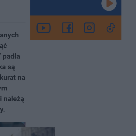
zanych
nąć
” padła
ka są
kurat na
rym
i należą
y.