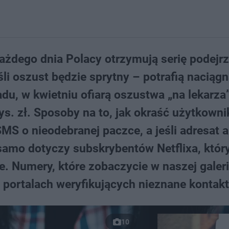
 Każdego dnia Polacy otrzymują serię podejr
śli oszust będzie sprytny – potrafią naciąg
du, w kwietniu ofiarą oszustwa „na lekarza
ys. zł. Sposoby na to, jak okraść użytkowni
MS o nieodebranej paczce, a jeśli adresat a
 samo dotyczy subskrybentów Netflixa, któ
. Numery, które zobaczycie w naszej galeri
a portalach weryfikujących nieznane kontakt
10