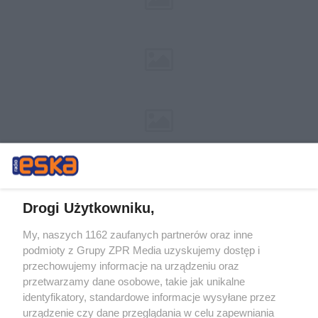
Drogi Użytkowniku,
My, naszych 1162 zaufanych partnerów oraz inne
Żaden utwór zamieszczony w serwisie nie może być powielany i
podmioty z Grupy ZPR Media uzyskujemy dostęp i
rozpowszechniany lub dalej rozpowszechniany w jakikolwiek sposób (w
tym także elektroniczny lub mechaniczny) na jakimkolwiek polu
przechowujemy informacje na urządzeniu oraz
eksploatacji w jakiejkolwiek formie, włącznie z umieszczaniem w
przetwarzamy dane osobowe, takie jak unikalne
Internecie bez pisemnej zgody właściciela praw. Jakiekolwiek użycie lub
identyfikatory, standardowe informacje wysyłane przez
wykorzystanie utworów w całości lub w części z naruszeniem prawa,
tzn. bez właściwej zgody, jest zabronione pod groźbą kary i może być
urządzenie czy dane przeglądania w celu zapewniania