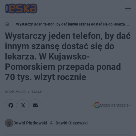
Wystarczy jeden telefon, by dać innym szansę dostać się do lekarza. W
Kujawsko-Pomorskiem przepada ponad 70 tys. wizyt rocznie
Wystarczy jeden telefon, by dać
innym szansę dostać się do
lekarza. W Kujawsko-
Pomorskiem przepada ponad
70 tys. wizyt rocznie
2025-11-25
14:49
Dodaj do Google
Dawid Piątkowski
Dawid Olszewski