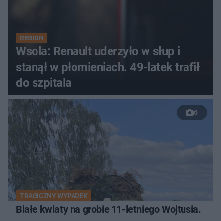
REGION
Wsola: Renault uderzyło w słup i
stanął w płomieniach. 49-latek trafił
do szpitala
6
TRAGICZNY WYPADEK
Białe kwiaty na grobie 11-letniego Wojtusia.