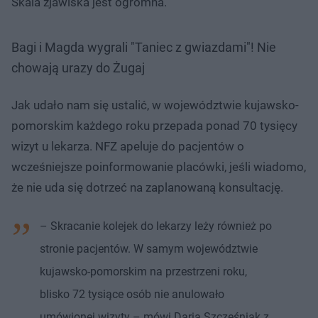
Skala zjawiska jest ogromna.
Bagi i Magda wygrali "Taniec z gwiazdami"! Nie
chowają urazy do Żugaj
Jak udało nam się ustalić, w województwie kujawsko-
pomorskim każdego roku przepada ponad 70 tysięcy
wizyt u lekarza. NFZ apeluje do pacjentów o
wcześniejsze poinformowanie placówki, jeśli wiadomo,
że nie uda się dotrzeć na zaplanowaną konsultację.
– Skracanie kolejek do lekarzy leży również po
stronie pacjentów. W samym województwie
kujawsko-pomorskim na przestrzeni roku,
blisko 72 tysiące osób nie anulowało
umówionej wizyty – mówi Daria Szcześniak z