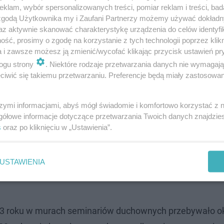
klam, wybór spersonalizowanych treści, pomiar reklam i treści, bad
 zgodą Użytkownika my i Zaufani Partnerzy możemy używać dokład
az aktywnie skanować charakterystykę urządzenia do celów identyfi
ść, prosimy o zgodę na korzystanie z tych technologii poprzez klikn
a i zawsze możesz ją zmienić/wycofać klikając przycisk ustawień pr
ogu strony
. Niektóre rodzaje przetwarzania danych nie wymagaj
iwić się takiemu przetwarzaniu. Preferencje będą miały zastosowanie
gromny spadek liczby kleryków
szymi informacjami, abyś mógł świadomie i komfortowo korzystać z
gółowe informacje dotyczące przetwarzania Twoich danych znajdzi
ycinek szerszego problemu o skali ogólnokrajowej. Od dł
s
oraz po kliknięciu w „Ustawienia”.
 przyszłych duchownych w naszym kraju rejestrują drast
XI wieku
do posługi duszpasterskiej przygotowywało się 
USTAWIENIA
kurczyły się na tyle drastycznie, że mówimy o wielokrotni
2023 roku w murach seminariów duchownych przebywało o