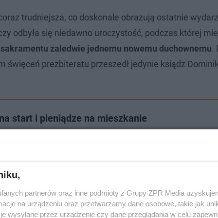
 coraz trudniejsza, co doskonale obrazują ostatnie wydar
 odbyła się niedawno uroczystość, podczas której mi
ił sakramentu zaledwie jednemu nowemu duchownemu
.
m święceń prezbiteratu przeszedł jedynie ksiądz Domini
na start i pieniądze na mieszkanie
niku,
fanych partnerów oraz inne podmioty z Grupy ZPR Media uzyskujem
cje na urządzeniu oraz przetwarzamy dane osobowe, takie jak unika
je wysyłane przez urządzenie czy dane przeglądania w celu zapewn