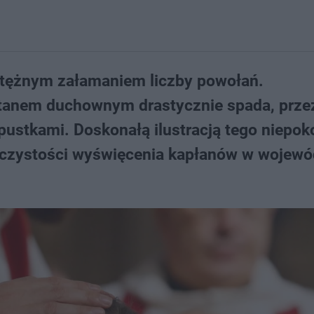
potężnym załamaniem liczby powołań.
tanem duchownym drastycznie spada, prze
ustkami. Doskonałą ilustracją tego niepok
roczystości wyświęcenia kapłanów w wojewó