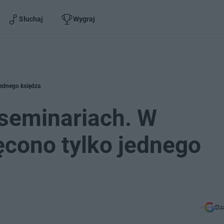
Słuchaj
Wygraj
jednego księdza
 seminariach. W
cono tylko jednego
Do