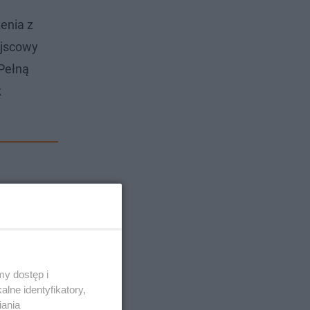
zenia z
ejscowy
 Pełną
k
y dostęp i
lne identyfikatory,
iania