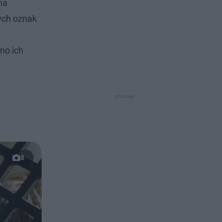
na
ych oznak
no ich
8