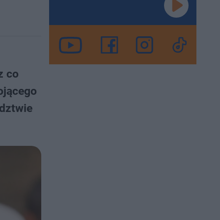
z co
ojącego
dztwie