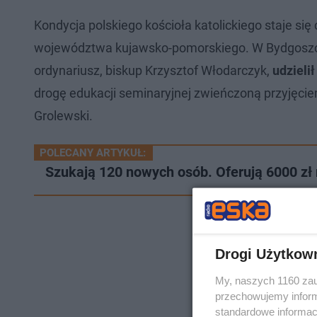
Kondycja polskiego kościoła katolickiego staje się
województwa kujawsko-pomorskiego. W Bydgoszczy
ordynariusz, biskup Krzysztof Włodarczyk,
udziel
drogę edukacji seminaryjnej zwieńczoną przyjęcie
Grolewski.
POLECANY ARTYKUŁ:
Szukają 120 nowych osób. Oferują 6000 zł 
Drogi Użytkow
My, naszych 1160 zau
przechowujemy informa
standardowe informac