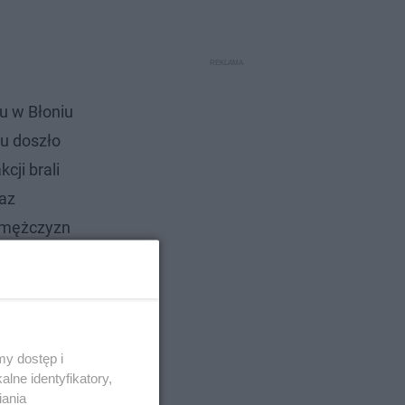
tu w Błoniu
u doszło
ji brali
raz
u mężczyzn
y dostęp i
lne identyfikatory,
iania