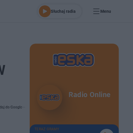
Słuchaj radia
Menu
W
Radio Online
daj do Google
TERAZ GRAMY