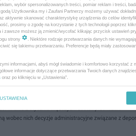
klam, wybór spersonalizowanych treści, pomiar reklam i treści, bad
 zgodą Użytkownika my i Zaufani Partnerzy możemy używać dokład
az aktywnie skanować charakterystykę urządzenia do celów identyfi
ść, prosimy o zgodę na korzystanie z tych technologii poprzez klikn
a i zawsze możesz ją zmienić/wycofać klikając przycisk ustawień pr
ogu strony
. Niektóre rodzaje przetwarzania danych nie wymagaj
iwić się takiemu przetwarzaniu. Preferencje będą miały zastosowanie
nicy i pomocnictwo
szymi informacjami, abyś mógł świadomie i komfortowo korzystać z
gółowe informacje dotyczące przetwarzania Twoich danych znajdzi
s
oraz po kliknięciu w „Ustawienia”.
misariatu policji na bydgoskich Wyżynach, a następni
becności tłumaczy, przeprowadzono przesłuchanie. Dziesi
czenia granicy Polski. Dwaj obywatele Ukrainy odpowied
USTAWIENIA
. W dniu 2 stycznia mężczyźni zostali przekazani
mą wobec nich decyzje administracyjne związane z depor