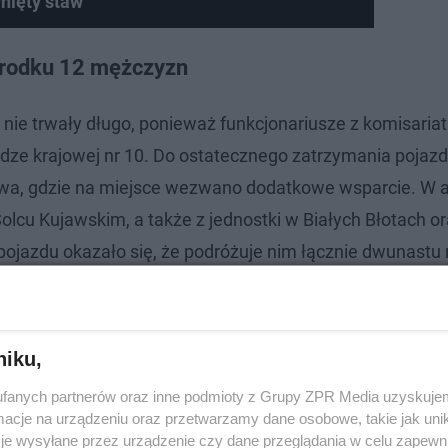
nięty staw
środku 12 mężczyzn
a nie trwały długo, ponieważ funkcjonariusze z komisaria
ze krajowej nr 10. Do ostatecznego zatrzymania pojazd
wa, gdzie na miejsce wezwano dodatkowe wsparcie. W akc
Solcu Kujawskim, a także z jednostki w Białych Błotach o
 pojazdu okazało się, że podróżuje nim łącznie dwunast
u, Afganistanu oraz Ukrainy.
niku,
fanych partnerów oraz inne podmioty z Grupy ZPR Media uzyskujem
cje na urządzeniu oraz przetwarzamy dane osobowe, takie jak unika
je wysyłane przez urządzenie czy dane przeglądania w celu zapewn