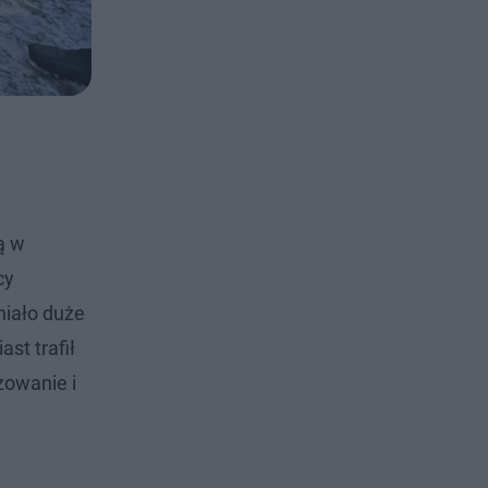
ą w
cy
niało duże
st trafił
zowanie i