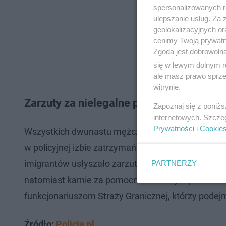
spersonalizowanych re
ulepszanie usług. Za
geolokalizacyjnych or
cenimy Twoją prywatno
Zgoda jest dobrowoln
się w lewym dolnym r
ale masz prawo sprzec
witrynie.
Zarzuty za nielegalne przekroczenie gra
Zapoznaj się z poniż
internetowych. Szcze
Prywatności
i
Cookie
Wszystkich dwunastu mężczyzn przewieziono do ko
w policyjnej izbie zatrzymań. Już 1 stycznia, w o
imigrantów usłyszało zarzut nielegalnego przekro
PARTNERZY
natomiast karnie za pomocnictwo w tym procederze
funkcjonariuszom Straży Granicznej, którzy podej
Źródło:
Policja.pl