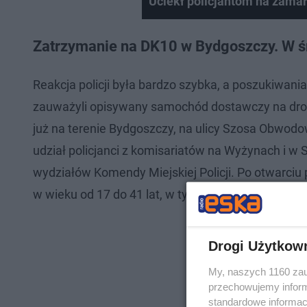
Uciekł policjantom na zamar
Zatrzymanie na DK10 w Bydgoszczy. W 
Reakcja policji była bardzo szybka, a poszukiwani
zauważyli opisywany samochód dostawczy na drod
już na terenie Bydgoszczy, na ulicy Szosa Obwodo
udział policjanci z komisariatów na Wyżynach i w 
wydziałów Komendy Miejskiej Policji. Po otwarciu
w wieku od 17 do 41 lat, w tym obywatele Pakistan
Drogi Użytkow
My, naszych 1160 zau
przechowujemy informa
standardowe informac