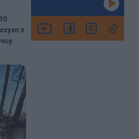
 10
żczyzn z
yscy