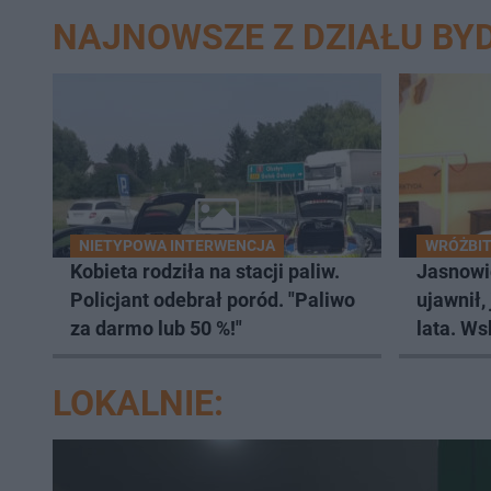
NAJNOWSZE Z DZIAŁU BY
NIETYPOWA INTERWENCJA
WRÓŻBIT
Kobieta rodziła na stacji paliw.
Jasnowi
Policjant odebrał poród. "Paliwo
ujawnił,
za darmo lub 50 %!"
lata. Ws
wczasy
LOKALNIE: