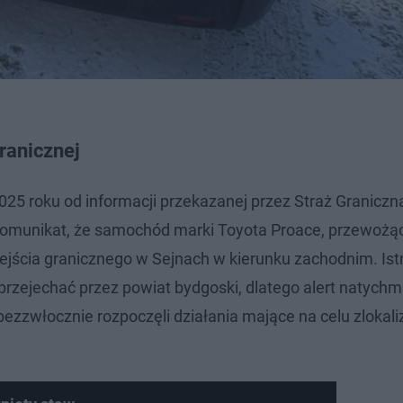
Granicznej
025 roku od informacji przekazanej przez Straż Graniczn
ł komunikat, że samochód marki Toyota Proace, przewożą
zejścia granicznego w Sejnach w kierunku zachodnim. Ist
zejechać przez powiat bydgoski, dlatego alert natychmia
bezzwłocznie rozpoczęli działania mające na celu zlokali