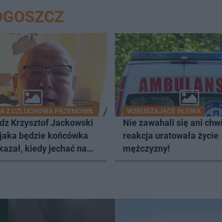
DGOSZCZ
A Z CZŁUCHOWA PRZEMÓWIŁ
WZRUSZAJĄCE SŁOWA
dz Krzysztof Jackowski
Nie zawahali się ani chwil
 jaka będzie końcówka
reakcja uratowała życie
kazał, kiedy jechać na
mężczyzny!