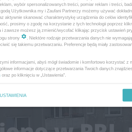
klam, wybór spersonalizowanych treści, pomiar reklam i treści, bad
 zgodą Użytkownika my i Zaufani Partnerzy możemy używać dokład
az aktywnie skanować charakterystykę urządzenia do celów identyfi
ść, prosimy o zgodę na korzystanie z tych technologii poprzez klikn
a i zawsze możesz ją zmienić/wycofać klikając przycisk ustawień pr
ogu strony
. Niektóre rodzaje przetwarzania danych nie wymagaj
iwić się takiemu przetwarzaniu. Preferencje będą miały zastosowanie
szymi informacjami, abyś mógł świadomie i komfortowo korzystać z
gółowe informacje dotyczące przetwarzania Twoich danych znajdzi
s
oraz po kliknięciu w „Ustawienia”.
USTAWIENIA