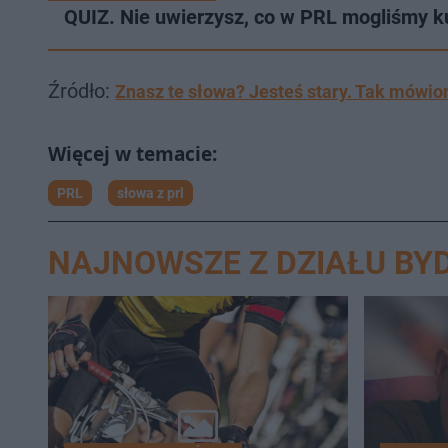
QUIZ. Nie uwierzysz, co w PRL mogliśmy ku
Źródło:
Znasz te słowa? Jesteś stary. Tak mówi
PRL
słowa z prl
NAJNOWSZE Z DZIAŁU BY