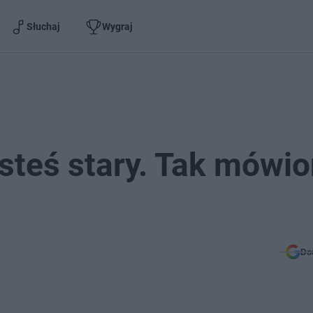
Słuchaj
Wygraj
steś stary. Tak mówi
Do