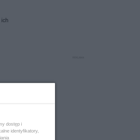
 ich
y dostęp i
lne identyfikatory,
iania