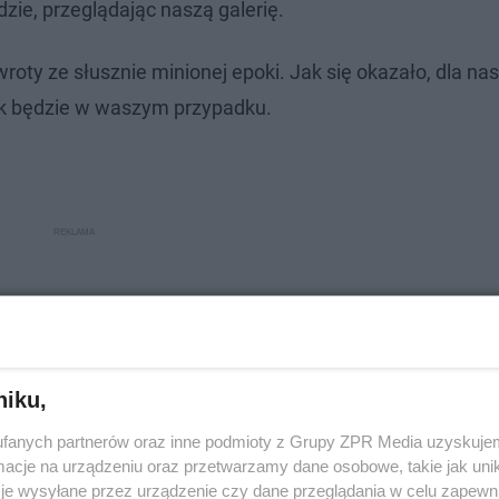
odzie, przeglądając naszą galerię.
roty ze słusznie minionej epoki. Jak się okazało, dla nas
ak będzie w waszym przypadku.
niku,
fanych partnerów oraz inne podmioty z Grupy ZPR Media uzyskujem
cje na urządzeniu oraz przetwarzamy dane osobowe, takie jak unika
je wysyłane przez urządzenie czy dane przeglądania w celu zapewn