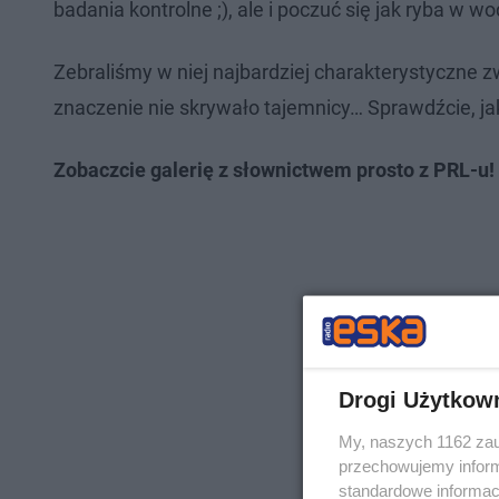
badania kontrolne ;), ale i poczuć się jak ryba w w
Zebraliśmy w niej najbardziej charakterystyczne zw
znaczenie nie skrywało tajemnicy… Sprawdźcie, j
Zobaczcie galerię z słownictwem prosto z PRL-u!
Drogi Użytkow
My, naszych 1162 zau
przechowujemy informa
standardowe informac