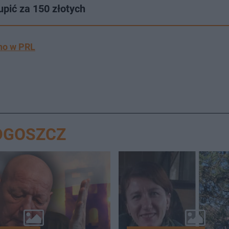
pić za 150 złotych
ono w PRL
DGOSZCZ