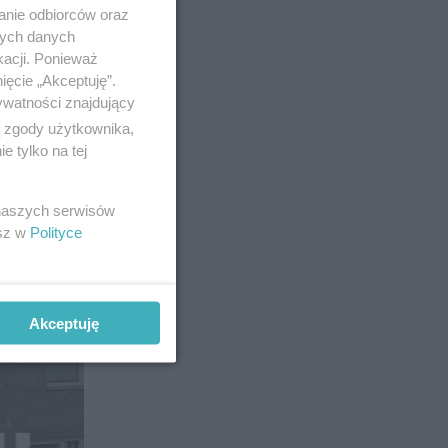
anie odbiorców oraz
nych danych
kacji. Ponieważ
ięcie „Akceptuję”.
12
ywatności znajdujący
ą zgody użytkownika,
 tylko na tej
 naszych serwisów
esz w
Polityce
Akceptuję