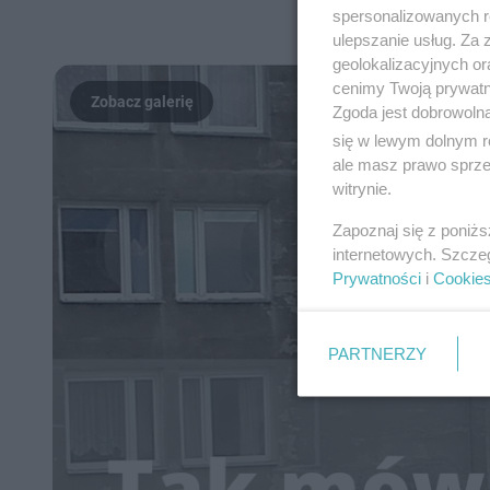
spersonalizowanych re
ulepszanie usług. Za
geolokalizacyjnych or
cenimy Twoją prywatno
Zgoda jest dobrowoln
się w lewym dolnym r
ale masz prawo sprzec
witrynie.
Zapoznaj się z poniż
internetowych. Szcze
Prywatności
i
Cookie
PARTNERZY