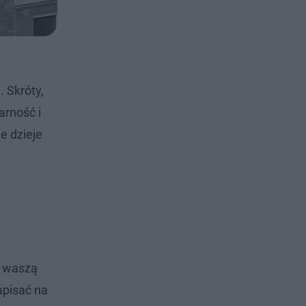
 Skróty,
arność i
e dzieje
e waszą
apisać na