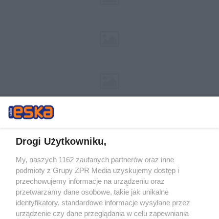
Drogi Użytkowniku,
My, naszych 1162 zaufanych partnerów oraz inne
Żaden utwór zamieszczony w serwisie nie może być powielany i
podmioty z Grupy ZPR Media uzyskujemy dostęp i
rozpowszechniany lub dalej rozpowszechniany w jakikolwiek sposób (w
przechowujemy informacje na urządzeniu oraz
tym także elektroniczny lub mechaniczny) na jakimkolwiek polu
eksploatacji w jakiejkolwiek formie, włącznie z umieszczaniem w
przetwarzamy dane osobowe, takie jak unikalne
Internecie bez pisemnej zgody właściciela praw. Jakiekolwiek użycie lub
identyfikatory, standardowe informacje wysyłane przez
wykorzystanie utworów w całości lub w części z naruszeniem prawa,
tzn. bez właściwej zgody, jest zabronione pod groźbą kary i może być
urządzenie czy dane przeglądania w celu zapewniania