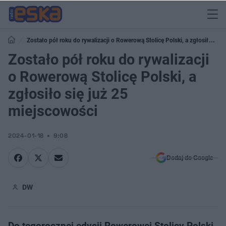
Zostało pół roku do rywalizacji o Rowerową Stolicę Polski, a zgłosiło się
już 25 miejscowości
Zostało pół roku do rywalizacji
o Rowerową Stolicę Polski, a
zgłosiło się już 25
miejscowości
2024-01-18
9:08
Dodaj do Google
DW
Do tegorocznej edycji Rowerowej Stolicy Polski