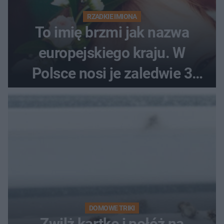
RZADKIE IMIONA
To imię brzmi jak nazwa
europejskiego kraju. W
Polsce nosi je zaledwie 3
kobiety
DOMOWE TRIKI
Zwilż kartkę i połóż na