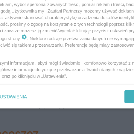
klam, wybór spersonalizowanych treści, pomiar reklam i treści, bad
 zgodą Użytkownika my i Zaufani Partnerzy możemy używać dokład
az aktywnie skanować charakterystykę urządzenia do celów identyfi
u funkcjonariusze wystawili już 20 mandatów plażowiczom
ść, prosimy o zgodę na korzystanie z tych technologii poprzez klikn
a i zawsze możesz ją zmienić/wycofać klikając przycisk ustawień pr
ogu strony
. Niektóre rodzaje przetwarzania danych nie wymagaj
lkoholu w miejscu publicznym, niestosowanie się do prze
iwić się takiemu przetwarzaniu. Preferencje będą miały zastosowanie
na stronie.
szymi informacjami, abyś mógł świadomie i komfortowo korzystać z
gółowe informacje dotyczące przetwarzania Twoich danych znajdzi
rzegają plażowiczów przed dużym zagroże…
s
oraz po kliknięciu w „Ustawienia”.
 jeziorach po spożyciu alkoholu. Może zakończyć się to
USTAWIENIA
ielec w Polsce był pod wpływem alkoholu.