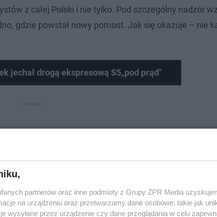
ystów z całej Polski i nie tylko. Pod szczególny nadzór w
dno, gdzie powstał nowy pomost. Jak się okazuje – nie 
ek jechał drogą ekspresową S5„pod prąd"
niku,
fanych partnerów oraz inne podmioty z Grupy ZPR Media uzyskujem
cje na urządzeniu oraz przetwarzamy dane osobowe, takie jak unika
je wysyłane przez urządzenie czy dane przeglądania w celu zapewn