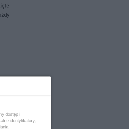
zięte
każdy
y dostęp i
lne identyfikatory,
iania