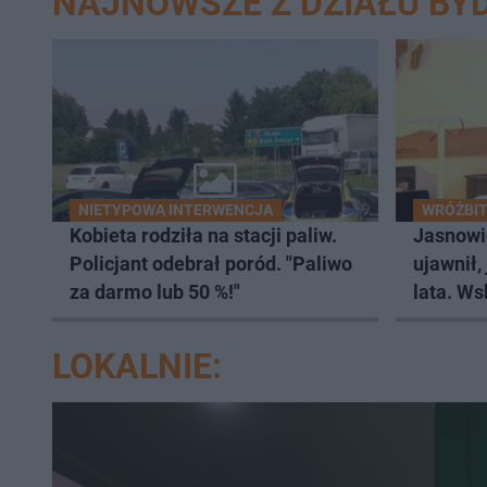
NAJNOWSZE Z DZIAŁU BY
NIETYPOWA INTERWENCJA
WRÓŻBIT
Kobieta rodziła na stacji paliw.
Jasnowi
Policjant odebrał poród. "Paliwo
ujawnił,
za darmo lub 50 %!"
lata. Ws
wczasy
LOKALNIE: