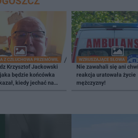
DGOSZCZ
A Z CZŁUCHOWA PRZEMÓWIŁ
WZRUSZAJĄCE SŁOWA
dz Krzysztof Jackowski
Nie zawahali się ani chwil
 jaka będzie końcówka
reakcja uratowała życie
kazał, kiedy jechać na
mężczyzny!