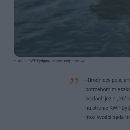
Autor: KWP Bydgoszcz/ Materiały prasowe
- Brodniccy policja
potrzebom mieszkań
wodach jezior, któ
na stronie KWP Bydg
możliwości będą tr