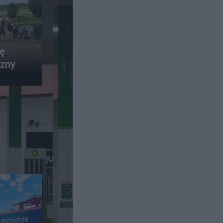
lę
czny