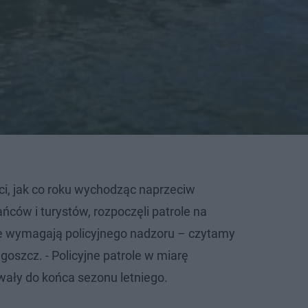
nci, jak co roku wychodząc naprzeciw
ców i turystów, rozpoczęli patrole na
re wymagają policyjnego nadzoru – czytamy
oszcz. - Policyjne patrole w miarę
wały do końca sezonu letniego.