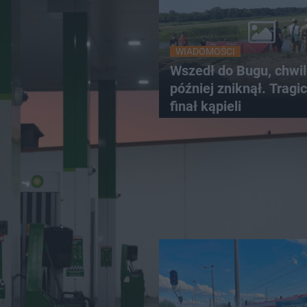
WIADOMOŚCI
Wszedł do Bugu, chwi
później zniknął. Tragi
finał kąpieli