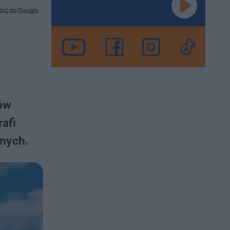
daj do Google
ów
afi
rnych.