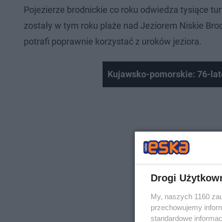
Pojezierze brodnickie co roku odwiedza tysiące tur
zostały w tym roku plaże nad Jeziorem Niskie Bro
potrafi poprawnie korzystać z uroków jeziora.
Kujawsko-pomorskie: 76-lat
Drogi Użytkow
My, naszych 1160 zau
przechowujemy informa
standardowe informac