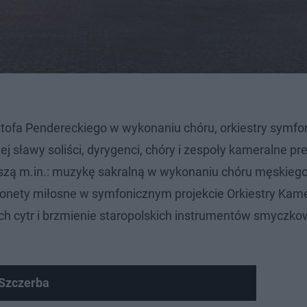
ztofa Pendereckiego w wykonaniu chóru, orkiestry symfon
 sławy soliści, dyrygenci, chóry i zespoły kameralne pr
yszą m.in.: muzykę sakralną w wykonaniu chóru męskieg
onety miłosne w symfonicznym projekcie Orkiestry Kame
ich cytr i brzmienie staropolskich instrumentów smyczko
 Szczerba