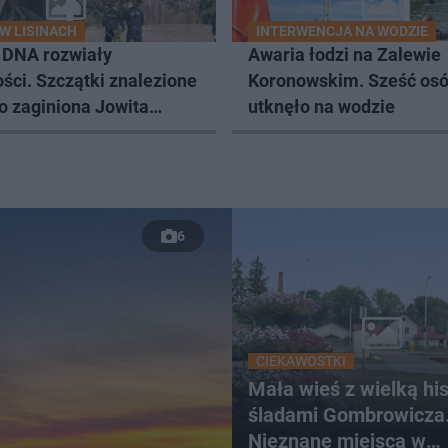
W LISINACH
INTERWENCJA NA WODZIE
 DNA rozwiały
Awaria łodzi na Zalewie
ści. Szczątki znalezione
Koronowskim. Sześć os
to zaginiona Jowita
utknęło na wodzie
a
6
CIEKAWOSTKI
Mała wieś z wielką hist
śladami Gombrowicza
Nieznane miejsca w