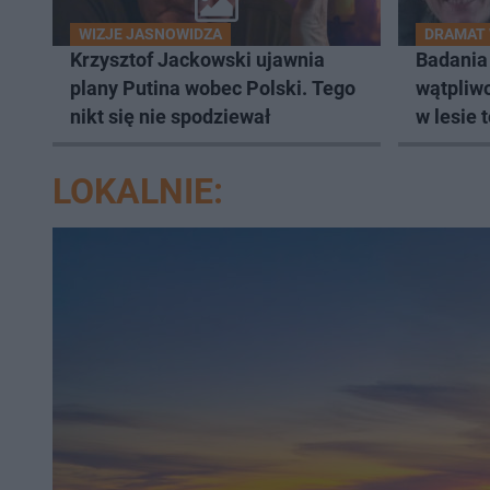
WIZJE JASNOWIDZA
DRAMAT 
Krzysztof Jackowski ujawnia
Badania
plany Putina wobec Polski. Tego
wątpliwo
nikt się nie spodziewał
w lesie 
Zielińsk
LOKALNIE: