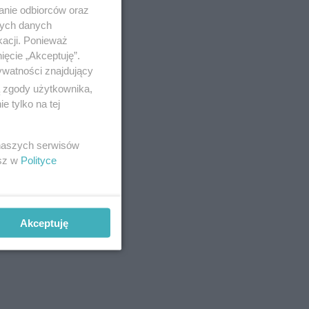
anie odbiorców oraz
nych danych
kacji. Ponieważ
ięcie „Akceptuję”.
ywatności znajdujący
ą zgody użytkownika,
 tylko na tej
 naszych serwisów
esz w
Polityce
Akceptuję