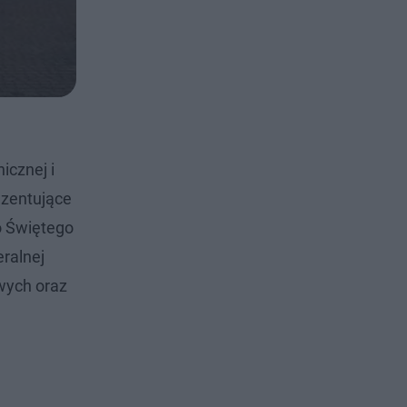
icznej i
ezentujące
o Świętego
ralnej
wych oraz