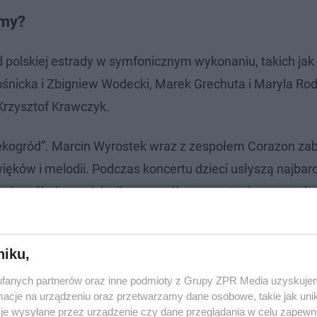
ymy?
 polskiej estrady w symfonicznym wykonaniu, takich jak 
ośnicka i Zbigniew Wodecki, Marek Grechuta i Maryla Ro
 Krzysztof Krawczyk.
ękogród”. Marcin Wyrostek wraz z zespołem Corazon zab
ęków i melodii. Podczas koncertu dzieci usłyszą najbar
onu i spróbują swoich sił we wspólnym występie na scenie
 niedzielę 8 października, o godz. 17:00.
niku,
fanych partnerów oraz inne podmioty z Grupy ZPR Media uzyskujem
cje na urządzeniu oraz przetwarzamy dane osobowe, takie jak unika
je wysyłane przez urządzenie czy dane przeglądania w celu zapewn
koła świata