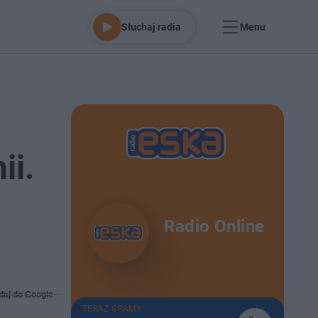
Słuchaj radia
Menu
ii.
Radio Online
daj do Google
TERAZ GRAMY