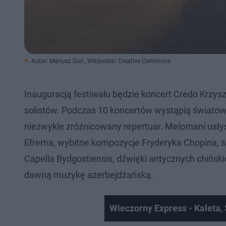
Autor: Mariusz Guć , Wikipedia/ Creative Commons
Inauguracją festiwalu będzie koncert Credo Krzys
solistów. Podczas 10 koncertów wystąpią światowej
niezwykle zróżnicowany repertuar. Melomani usł
Efrema, wybitne kompozycje Fryderyka Chopina, s
Capella Bydgostiensis, dźwięki antycznych chińsk
dawną muzykę azerbejdżańską.
Wieczorny Express - Kaleta,