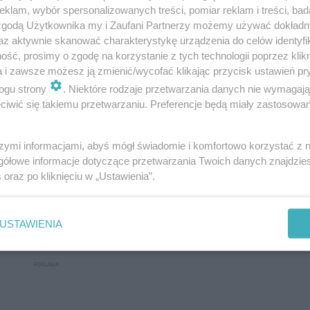
klam, wybór spersonalizowanych treści, pomiar reklam i treści, bad
uzyka sakralna z całego świata
 zgodą Użytkownika my i Zaufani Partnerzy możemy używać dokład
az aktywnie skanować charakterystykę urządzenia do celów identyfi
a
ść, prosimy o zgodę na korzystanie z tych technologii poprzez klikn
 | Herdzin. Sonety Miłosne
a i zawsze możesz ją zmienić/wycofać klikając przycisk ustawień pr
 & Mingjie Yu
ogu strony
. Niektóre rodzaje przetwarzania danych nie wymagaj
iwić się takiemu przetwarzaniu. Preferencje będą miały zastosowanie
łynniejsze polskie duety
ęgu muzyki azerbejdżańskiej
szymi informacjami, abyś mógł świadomie i komfortowo korzystać z
elli
gółowe informacje dotyczące przetwarzania Twoich danych znajdzi
la Operowa
s
oraz po kliknięciu w „Ustawienia”.
źwiękogród”
USTAWIENIA