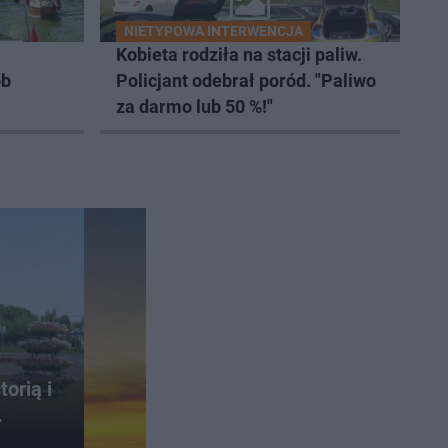
NIETYPOWA INTERWENCJA
Kobieta rodziła na stacji paliw.
ób
Policjant odebrał poród. "Paliwo
za darmo lub 50 %!"
orią i
.