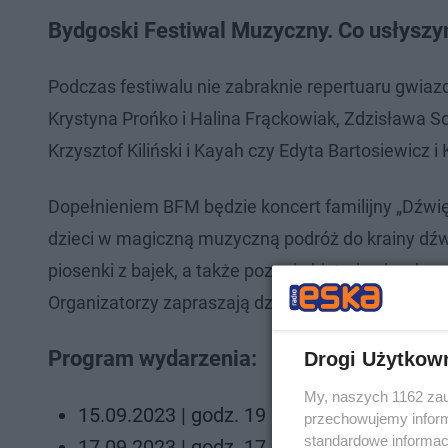
Bydgoski Festiwal Muzyczny. Co usłysz
Podczas festiwalu nie zabraknie repertuaru gwiazd
Krystyna Prońko i Halina Frąckowiak, Zdzisława S
Krzysztof Kiliński i Kayah czy Edyta Bartosiewicz i
Dopełnieniem BFM będzie koncert familijny „Dźwi
dzieci w magiczną muzyczną podróż do krainy dźwi
piosenki z bajek, a także poznają historię akorde
Organizatorzy zapraszają dzieci wraz z rodzicami w
Program wydarzenia:
Drogi Użytkow
My, naszych 1162 zau
15.09.2023 | godz. 19 Inauguracja
przechowujemy informa
standardowe informac
17.09.2023 | godz. 17 German Brass… doo