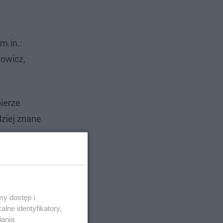
m.in.:
dowicz,
ierze
dziej znane
.
y dostęp i
lne identyfikatory,
iania