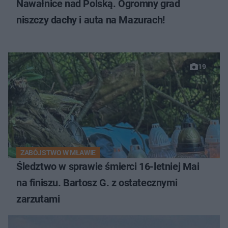
Nawałnice nad Polską. Ogromny grad
niszczy dachy i auta na Mazurach!
19
ZABÓJSTWO W MŁAWIE
Śledztwo w sprawie śmierci 16-letniej Mai
na finiszu. Bartosz G. z ostatecznymi
zarzutami