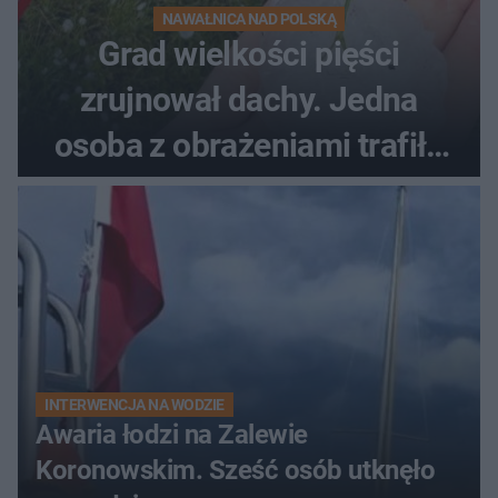
NAWAŁNICA NAD POLSKĄ
Grad wielkości pięści
zrujnował dachy. Jedna
osoba z obrażeniami trafiła
do szpitala
INTERWENCJA NA WODZIE
Awaria łodzi na Zalewie
Koronowskim. Sześć osób utknęło