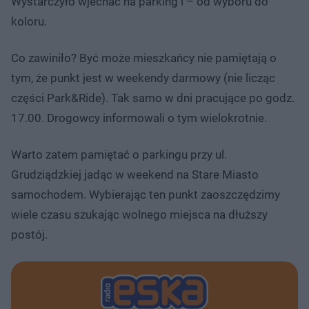
Wystarczyło wjechać na parking i – od wyboru do
koloru.
Co zawiniło? Być może mieszkańcy nie pamiętają o
tym, że punkt jest w weekendy darmowy (nie licząc
części Park&Ride). Tak samo w dni pracujące po godz.
17.00. Drogowcy informowali o tym wielokrotnie.
Warto zatem pamiętać o parkingu przy ul.
Grudziądzkiej jadąc w weekend na Stare Miasto
samochodem. Wybierając ten punkt zaoszczędzimy
wiele czasu szukając wolnego miejsca na dłuższy
postój.