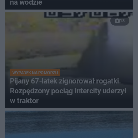
na wodzie
13
WYPADEK NA POMORZU
Pijany 67-latek zignorował rogatki.
Rozpędzony pociąg Intercity uderzył
w traktor