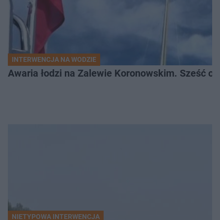
INTERWENCJA NA WODZIE
Awaria łodzi na Zalewie Koronowskim. Sześć os
NIETYPOWA INTERWENCJA