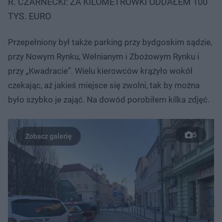
R. CZARNECKI: ZA KILOMETRÓWKI ODDAŁEM 100
TYS. EURO
Przepełniony był także parking przy bydgoskim sądzie,
przy Nowym Rynku, Wełnianym i Zbożowym Rynku i
przy „Kwadracie”. Wielu kierowców krążyło wokół
czekając, aż jakieś miejsce się zwolni, tak by można
było szybko je zająć. Na dowód porobiłem kilka zdjęć.
5