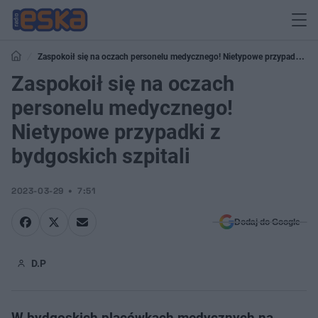
Zaspokoił się na oczach personelu medycznego! Nietypowe przypadki z
bydgoskich szpitali
Zaspokoił się na oczach
personelu medycznego!
Nietypowe przypadki z
bydgoskich szpitali
2023-03-29
7:51
Dodaj do Google
D.P
W bydgoskich placówkach medycznych na