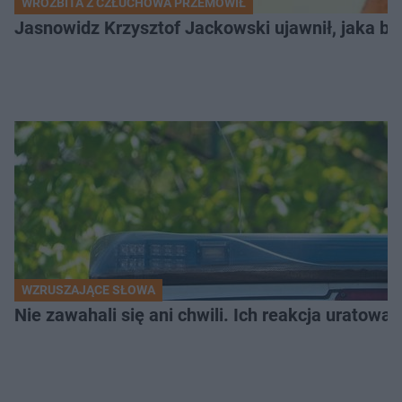
WRÓŻBITA Z CZŁUCHOWA PRZEMÓWIŁ
Jasnowidz Krzysztof Jackowski ujawnił, jaka bę
WZRUSZAJĄCE SŁOWA
Nie zawahali się ani chwili. Ich reakcja uratowa