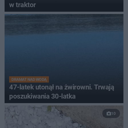
w traktor
DRAMAT NAD WODĄ
47-latek utonął na żwirowni. Trwają
poszukiwania 30-latka
10