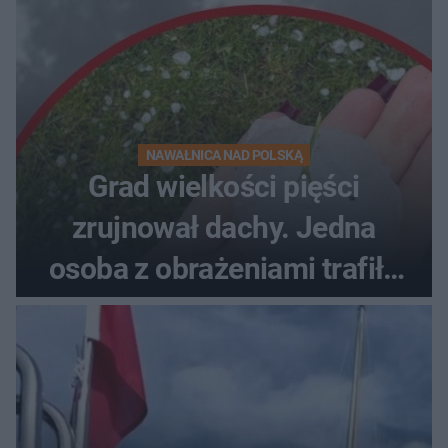
NAWAŁNICA NAD POLSKĄ
Grad wielkości pięści
zrujnował dachy. Jedna
osoba z obrażeniami trafiła
do szpitala