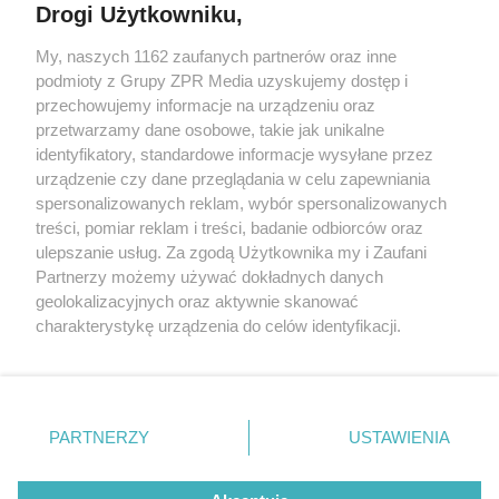
Drogi Użytkowniku,
My, naszych 1162 zaufanych partnerów oraz inne
Żaden utwór zamieszczony w serwisie nie może być powielany i
podmioty z Grupy ZPR Media uzyskujemy dostęp i
rozpowszechniany lub dalej rozpowszechniany w jakikolwiek sposób (w
przechowujemy informacje na urządzeniu oraz
tym także elektroniczny lub mechaniczny) na jakimkolwiek polu
eksploatacji w jakiejkolwiek formie, włącznie z umieszczaniem w
przetwarzamy dane osobowe, takie jak unikalne
Internecie bez pisemnej zgody właściciela praw. Jakiekolwiek użycie lub
identyfikatory, standardowe informacje wysyłane przez
wykorzystanie utworów w całości lub w części z naruszeniem prawa,
tzn. bez właściwej zgody, jest zabronione pod groźbą kary i może być
urządzenie czy dane przeglądania w celu zapewniania
ścigane prawnie.
spersonalizowanych reklam, wybór spersonalizowanych
treści, pomiar reklam i treści, badanie odbiorców oraz
ulepszanie usług. Za zgodą Użytkownika my i Zaufani
Partnerzy możemy używać dokładnych danych
geolokalizacyjnych oraz aktywnie skanować
charakterystykę urządzenia do celów identyfikacji.
Ponieważ cenimy Twoją prywatność, prosimy o zgodę na
O nas
korzystanie z tych technologii poprzez kliknięcie
Informacje prawne
„Akceptuję”. Zgoda jest dobrowolna i zawsze możesz ją
zmienić/wycofać klikając przycisk ustawień prywatności
PARTNERZY
USTAWIENIA
Nasze serwisy
znajdujący się w lewym dolnym rogu strony
. Niektóre
rodzaje przetwarzania danych nie wymagają zgody
© 2026 Grupa ZPR Media