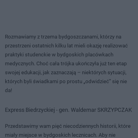
Rozmawiamy z trzema bydgoszczanami, którzy na
przestrzeni ostatnich kilku lat mieli okazję realizować
praktyki studenckie w bydgoskich placówkach
medycznych. Choć cała trójka ukończyła już ten etap
swojej edukacji, jak zaznaczają – niektórych sytuacji,
których byli świadkami po prostu „odwidzieć” się nie
da!
Express Biedrzyckiej - gen. Waldemar SKRZYPCZAK
Przedstawimy wam pięć niecodziennych historii, które
miały miejsce w bydgoskich lecznicach. Aby nie