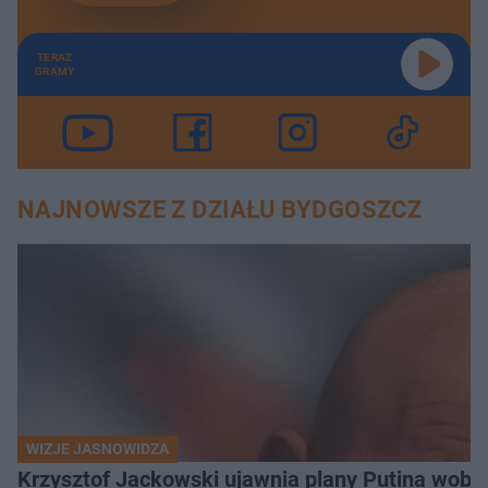
TERAZ
GRAMY
NAJNOWSZE Z DZIAŁU BYDGOSZCZ
WIZJE JASNOWIDZA
Krzysztof Jackowski ujawnia plany Putina wobec 