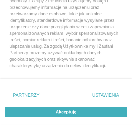
podmioty z Grupy ZPR Media uzyskujemy dostęp i
Kto jako ostatni trafił do siatki
przechowujemy informacje na urządzeniu oraz
przetwarzamy dane osobowe, takie jak unikalne
identyfikatory, standardowe informacje wysyłane przez
ZOBACZ WIĘCEJ
urządzenie czy dane przeglądania w celu zapewniania
spersonalizowanych reklam, wybór spersonalizowanych
treści, pomiar reklam i treści, badanie odbiorców oraz
ulepszanie usług. Za zgodą Użytkownika my i Zaufani
Partnerzy możemy używać dokładnych danych
geolokalizacyjnych oraz aktywnie skanować
charakterystykę urządzenia do celów identyfikacji.
Ponieważ cenimy Twoją prywatność, prosimy o zgodę na
korzystanie z tych technologii poprzez kliknięcie
„Akceptuję”. Zgoda jest dobrowolna i zawsze możesz ją
zmienić/wycofać klikając przycisk ustawień prywatności
PARTNERZY
USTAWIENIA
znajdujący się w lewym dolnym rogu strony
. Niektóre
rodzaje przetwarzania danych nie wymagają zgody
Akceptuję
użytkownika, ale masz prawo sprzeciwić się takiemu
przetwarzaniu. Preferencje będą miały zastosowanie tylko
na tej witrynie.