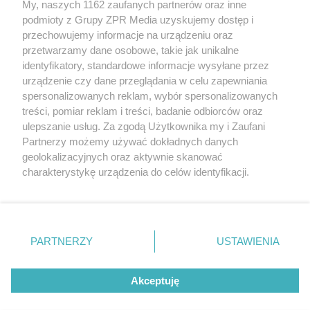
My, naszych 1162 zaufanych partnerów oraz inne
Żaden utwór zamieszczony w serwisie nie może być powielany i
podmioty z Grupy ZPR Media uzyskujemy dostęp i
rozpowszechniany lub dalej rozpowszechniany w jakikolwiek sposób (w
tym także elektroniczny lub mechaniczny) na jakimkolwiek polu
przechowujemy informacje na urządzeniu oraz
eksploatacji w jakiejkolwiek formie, włącznie z umieszczaniem w
przetwarzamy dane osobowe, takie jak unikalne
Internecie bez pisemnej zgody właściciela praw. Jakiekolwiek użycie lub
identyfikatory, standardowe informacje wysyłane przez
wykorzystanie utworów w całości lub w części z naruszeniem prawa,
tzn. bez właściwej zgody, jest zabronione pod groźbą kary i może być
urządzenie czy dane przeglądania w celu zapewniania
ścigane prawnie.
spersonalizowanych reklam, wybór spersonalizowanych
treści, pomiar reklam i treści, badanie odbiorców oraz
ulepszanie usług. Za zgodą Użytkownika my i Zaufani
Partnerzy możemy używać dokładnych danych
geolokalizacyjnych oraz aktywnie skanować
charakterystykę urządzenia do celów identyfikacji.
Ponieważ cenimy Twoją prywatność, prosimy o zgodę na
O nas
korzystanie z tych technologii poprzez kliknięcie
Informacje prawne
„Akceptuję”. Zgoda jest dobrowolna i zawsze możesz ją
zmienić/wycofać klikając przycisk ustawień prywatności
PARTNERZY
USTAWIENIA
Nasze serwisy
znajdujący się w lewym dolnym rogu strony
. Niektóre
rodzaje przetwarzania danych nie wymagają zgody
© 2026 Grupa ZPR Media
Akceptuję
użytkownika, ale masz prawo sprzeciwić się takiemu
przetwarzaniu. Preferencje będą miały zastosowanie tylko