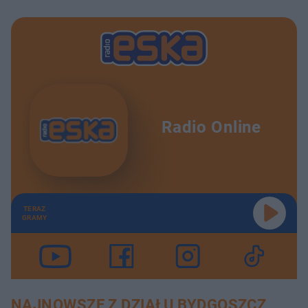
Radio Online
TERAZ
GRAMY
NAJNOWSZE Z DZIAŁU BYDGOSZCZ