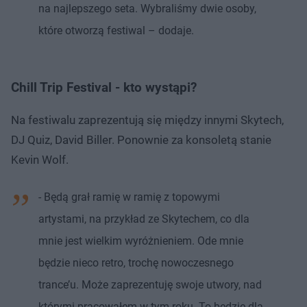
na najlepszego seta. Wybraliśmy dwie osoby,
które otworzą festiwal – dodaje.
Chill Trip Festival - kto wystąpi?
Na festiwalu zaprezentują się między innymi Skytech,
DJ Quiz, David Biller. Ponownie za konsoletą stanie
Kevin Wolf.
- Będą grał ramię w ramię z topowymi
artystami, na przykład ze Skytechem, co dla
mnie jest wielkim wyróżnieniem. Ode mnie
będzie nieco retro, trochę nowoczesnego
trance’u. Może zaprezentuję swoje utwory, nad
którymi pracowałem w tym roku. To będzie dla