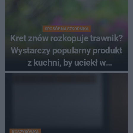
SPOSÓB NA SZKODNIKA
Kret znów rozkopuje trawnik?
Wystarczy popularny produkt
z kuchni, by uciekł w
popłochu
KOSZYKÓWKA