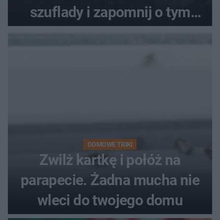
szuflady i zapomnij o tym
problemie. Sposób na
pociemniałą biżuterię
DOMOWE TRIKI
Zwilż kartkę i połóż na
parapecie. Żadna mucha nie
wleci do twojego domu