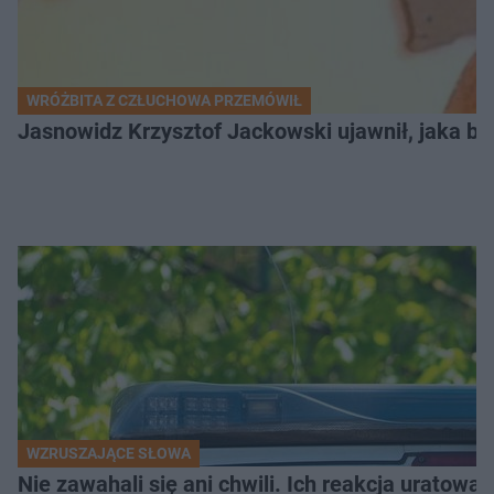
WRÓŻBITA Z CZŁUCHOWA PRZEMÓWIŁ
Jasnowidz Krzysztof Jackowski ujawnił, jaka bę
WZRUSZAJĄCE SŁOWA
Nie zawahali się ani chwili. Ich reakcja uratowa