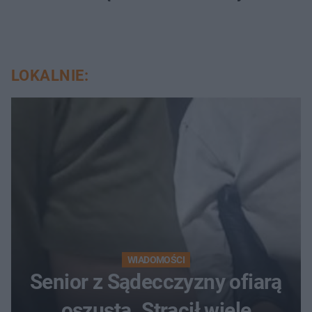
LOKALNIE:
WIADOMOŚCI
Senior z Sądecczyzny ofiarą
oszusta. Stracił wiele