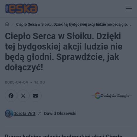
Ciepło Serca w Słoiku. Dzięki tej bydgoskiej akcji ludzie nie będą głodni.
Sprawdźcie, jak dołączyć!
Ciepło Serca w Słoiku. Dzięki
tej bydgoskiej akcji ludzie nie
będą głodni. Sprawdźcie, jak
dołączyć!
2025-04-04
13:06
Dodaj do Google
Dorota Witt
Dawid Olszewski
Rusza kolejna edycja bydgoskiej akcji Ciepło