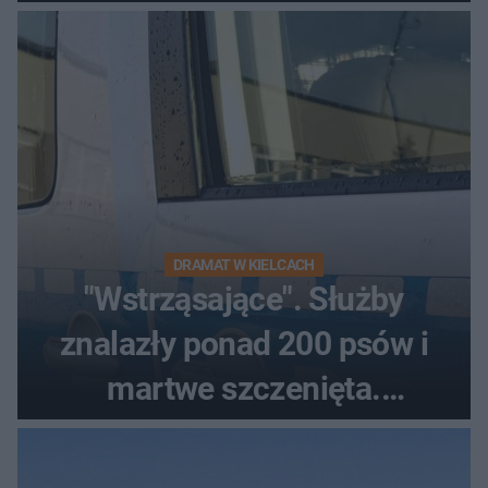
DRAMAT W KIELCACH
"Wstrząsające". Służby
znalazły ponad 200 psów i
martwe szczenięta.
Zatrzymano 35-latka