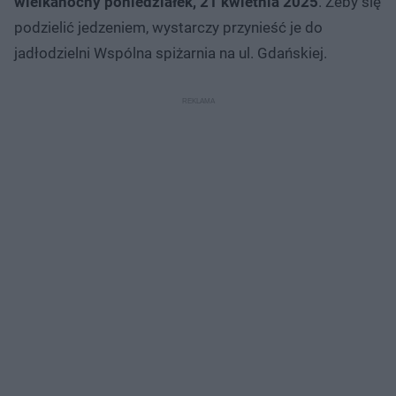
wielkanocny poniedziałek, 21 kwietnia 2025
. Żeby się
podzielić jedzeniem, wystarczy przynieść je do
jadłodzielni Wspólna spiżarnia na ul. Gdańskiej.