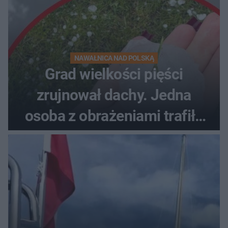
NAWAŁNICA NAD POLSKĄ
Grad wielkości pięści
zrujnował dachy. Jedna
osoba z obrażeniami trafiła
do szpitala