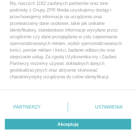
My, naszych 1162 zaufanych partnerów oraz inne
Żaden utwór zamieszczony w serwisie nie może być powielany i
podmioty z Grupy ZPR Media uzyskujemy dostęp i
rozpowszechniany lub dalej rozpowszechniany w jakikolwiek sposób (w
przechowujemy informacje na urządzeniu oraz
tym także elektroniczny lub mechaniczny) na jakimkolwiek polu
eksploatacji w jakiejkolwiek formie, włącznie z umieszczaniem w
przetwarzamy dane osobowe, takie jak unikalne
Internecie bez pisemnej zgody właściciela praw. Jakiekolwiek użycie lub
identyfikatory, standardowe informacje wysyłane przez
wykorzystanie utworów w całości lub w części z naruszeniem prawa,
tzn. bez właściwej zgody, jest zabronione pod groźbą kary i może być
urządzenie czy dane przeglądania w celu zapewniania
ścigane prawnie.
spersonalizowanych reklam, wybór spersonalizowanych
treści, pomiar reklam i treści, badanie odbiorców oraz
ulepszanie usług. Za zgodą Użytkownika my i Zaufani
Partnerzy możemy używać dokładnych danych
geolokalizacyjnych oraz aktywnie skanować
charakterystykę urządzenia do celów identyfikacji.
Ponieważ cenimy Twoją prywatność, prosimy o zgodę na
O nas
korzystanie z tych technologii poprzez kliknięcie
Informacje prawne
„Akceptuję”. Zgoda jest dobrowolna i zawsze możesz ją
zmienić/wycofać klikając przycisk ustawień prywatności
PARTNERZY
USTAWIENIA
Nasze serwisy
znajdujący się w lewym dolnym rogu strony
. Niektóre
rodzaje przetwarzania danych nie wymagają zgody
© 2026 Grupa ZPR Media
Akceptuję
użytkownika, ale masz prawo sprzeciwić się takiemu
przetwarzaniu. Preferencje będą miały zastosowanie tylko