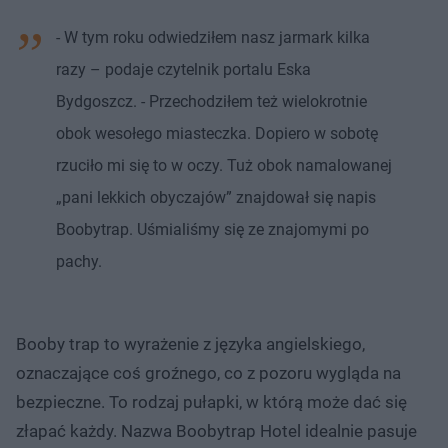
- W tym roku odwiedziłem nasz jarmark kilka
razy – podaje czytelnik portalu Eska
Bydgoszcz. - Przechodziłem też wielokrotnie
obok wesołego miasteczka. Dopiero w sobotę
rzuciło mi się to w oczy. Tuż obok namalowanej
„pani lekkich obyczajów” znajdował się napis
Boobytrap. Uśmialiśmy się ze znajomymi po
pachy.
Booby trap to wyrażenie z języka angielskiego,
oznaczające coś groźnego, co z pozoru wygląda na
bezpieczne. To rodzaj pułapki, w którą może dać się
złapać każdy. Nazwa Boobytrap Hotel idealnie pasuje