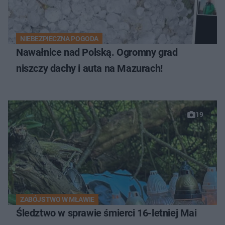
NIEBEZPIECZNA POGODA
Nawałnice nad Polską. Ogromny grad
niszczy dachy i auta na Mazurach!
19
ZABÓJSTWO W MŁAWIE
Śledztwo w sprawie śmierci 16-letniej Mai