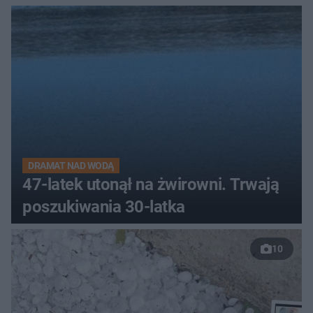
DRAMAT NAD WODĄ
47-latek utonął na żwirowni. Trwają
poszukiwania 30-latka
10