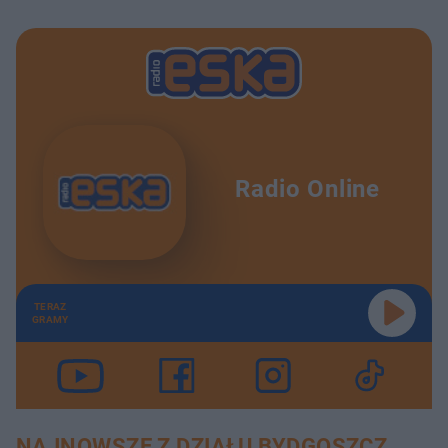
Radio Online
TERAZ
GRAMY
NAJNOWSZE Z DZIAŁU BYDGOSZCZ