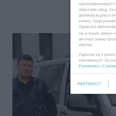
spersonalizowanych re
ulepszanie usług. Za
geolokalizacyjnych or
cenimy Twoją prywatno
Zgoda jest dobrowoln
się w lewym dolnym r
ale masz prawo sprzec
witrynie.
Zapoznaj się z poniż
internetowych. Szcze
Prywatności
i
Cookie
PARTNERZY