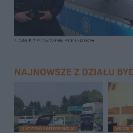
Autor: KPP w Inowrocławiu/ Materiały prasowe
NAJNOWSZE Z DZIAŁU BY
NIETYPOWA INTERWENCJA
WRÓŻBIT