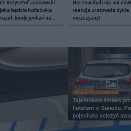
dz Krzysztof Jackowski
Nie zawahali się ani chwil
 jaka będzie końcówka
reakcja uratowała życie
kazał, kiedy jechać na
mężczyzny!
ŚLEDZTWO W SANOKU
Tajemnicza śmierć pr
hotelem w Sanoku. Pol
pojechała uciszyć awa
znaleźli ciało