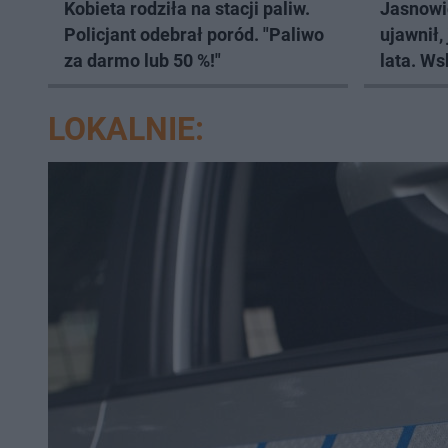
Kobieta rodziła na stacji paliw.
Jasnowi
Policjant odebrał poród. "Paliwo
ujawnił,
za darmo lub 50 %!"
lata. Ws
wczasy
LOKALNIE: