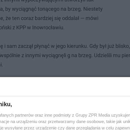
a, by wyciągnąć tonącego na brzeg. Niestety
lne, że ten coraz bardziej się oddalał — mówi
roński z KPP w Inowrocławiu.
ę i sam zaczął płynąć w jego kierunku. Gdy był już blisko
spólnie z innymi wyciągnęli g na brzeg. Udzielili mu pie
i.
niku,
fanych partnerów oraz inne podmioty z Grupy ZPR Media uzyskujem
cje na urządzeniu oraz przetwarzamy dane osobowe, takie jak unika
je wysyłane przez urządzenie czy dane przeglądania w celu zapewn