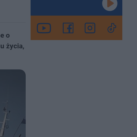
e o
u życia,