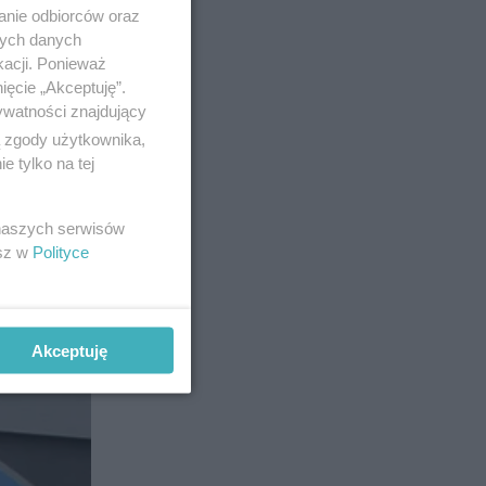
anie odbiorców oraz
nych danych
kacji. Ponieważ
ięcie „Akceptuję”.
ywatności znajdujący
ą zgody użytkownika,
 tylko na tej
 naszych serwisów
esz w
Polityce
Akceptuję