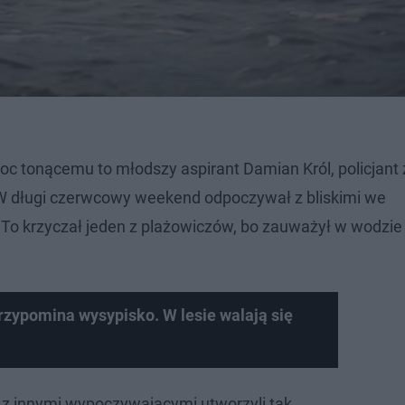
oc tonącemu to młodszy aspirant Damian Król, policjant 
W długi czerwcowy weekend odpoczywał z bliskimi we
To krzyczał jeden z plażowiczów, bo zauważył w wodzie
zypomina wysypisko. W lesie walają się
e z innymi wypoczywającymi utworzyli tak