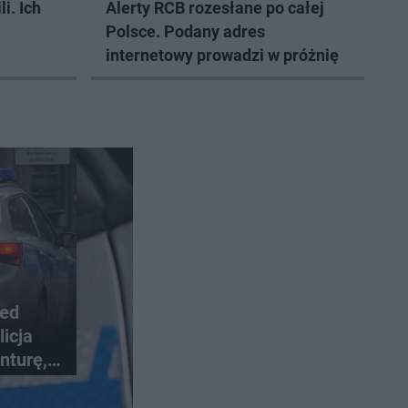
i. Ich
Alerty RCB rozesłane po całej
Polsce. Podany adres
internetowy prowadzi w próżnię
zed
icja
nturę,