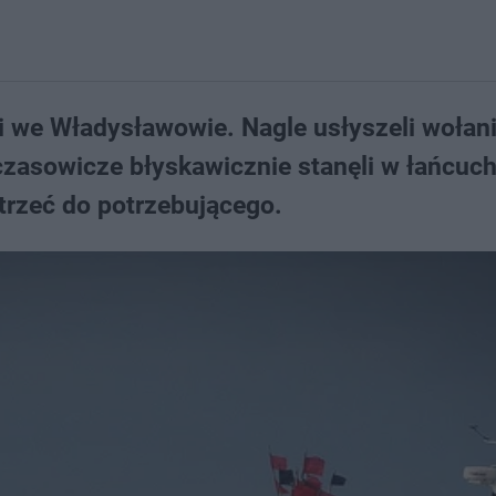
i we Władysławowie. Nagle usłyszeli wołani
asowicze błyskawicznie stanęli w łańcuch
otrzeć do potrzebującego.