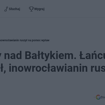
Słuchaj
Wygraj
 inowrocławianin ruszył na pomoc wpław
 nad Bałtykiem. Łańc
ł, inowrocławianin ru
Do