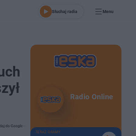
Słuchaj radia
Menu
uch
szył
Radio Online
daj do Google
TERAZ GRAMY