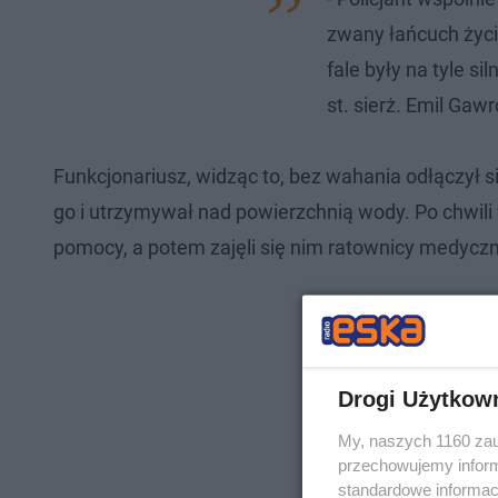
zwany łańcuch życi
fale były na tyle si
st. sierż. Emil Gaw
Funkcjonariusz, widząc to, bez wahania odłączył si
go i utrzymywał nad powierzchnią wody. Po chwili w
pomocy, a potem zajęli się nim ratownicy medyczn
Drogi Użytkow
My, naszych 1160 zau
przechowujemy informa
standardowe informac