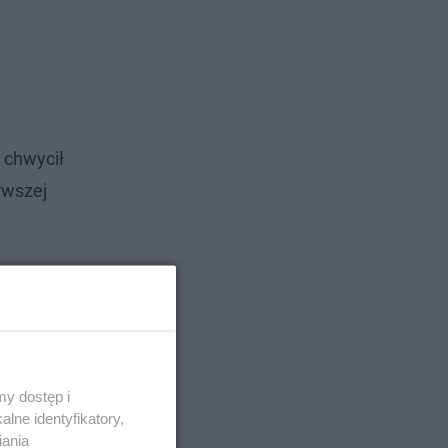
, chwycił
rwszej
y dostęp i
lne identyfikatory,
iania