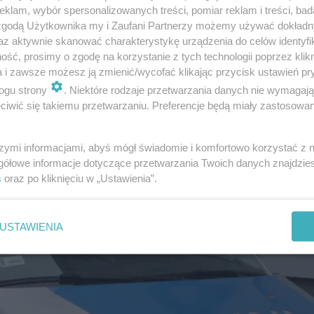
klam, wybór spersonalizowanych treści, pomiar reklam i treści, bad
 zgodą Użytkownika my i Zaufani Partnerzy możemy używać dokład
az aktywnie skanować charakterystykę urządzenia do celów identyfi
ść, prosimy o zgodę na korzystanie z tych technologii poprzez klikn
a i zawsze możesz ją zmienić/wycofać klikając przycisk ustawień pr
ogu strony
. Niektóre rodzaje przetwarzania danych nie wymagaj
iwić się takiemu przetwarzaniu. Preferencje będą miały zastosowanie
szymi informacjami, abyś mógł świadomie i komfortowo korzystać z
gółowe informacje dotyczące przetwarzania Twoich danych znajdzi
s
oraz po kliknięciu w „Ustawienia”.
USTAWIENIA