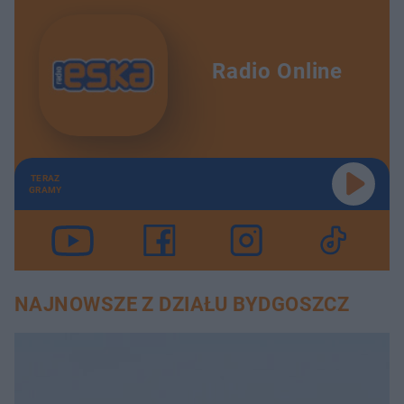
Radio Online
TERAZ
GRAMY
NAJNOWSZE Z DZIAŁU BYDGOSZCZ