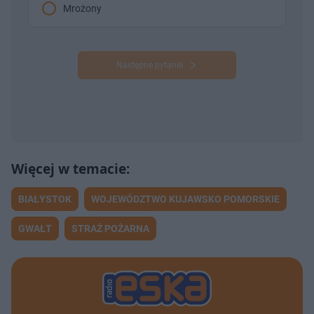
Mrożony
Następne pytanie
BIAŁYSTOK
WOJEWÓDZTWO KUJAWSKO POMORSKIE
GWAŁT
STRAŻ POŻARNA