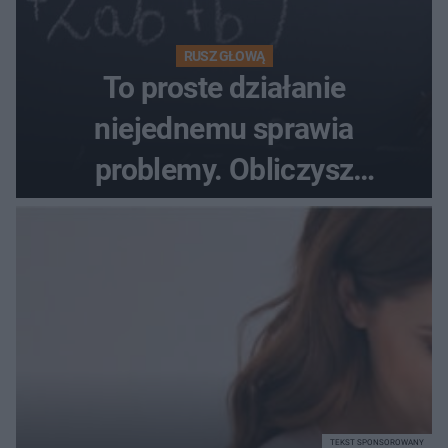
RUSZ GŁOWĄ
To proste działanie
niejednemu sprawia
problemy. Obliczysz
poprawnie, ile to jest
72+7×7−7×5=?
TEKST SPONSOROWANY