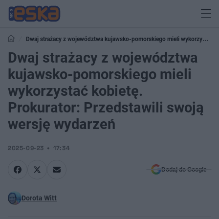
Dwaj strażacy z województwa kujawsko-pomorskiego mieli wykorzystać
kobietę. Prokurator: Przedstawili swoją wersję wydarzeń
Dwaj strażacy z województwa
kujawsko-pomorskiego mieli
wykorzystać kobietę.
Prokurator: Przedstawili swoją
wersję wydarzeń
2025-09-23
17:34
Dodaj do Google
Dorota Witt