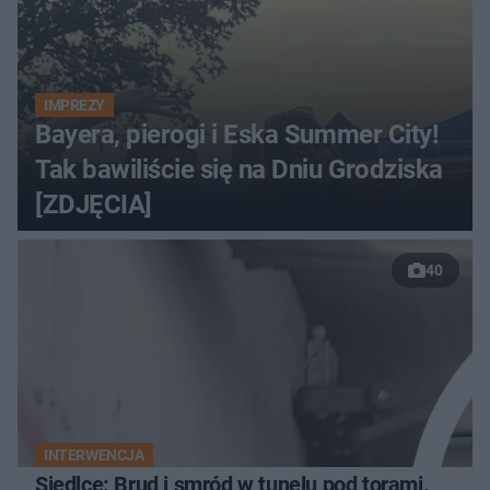
IMPREZY
Bayera, pierogi i Eska Summer City!
Tak bawiliście się na Dniu Grodziska
[ZDJĘCIA]
40
INTERWENCJA
Siedlce: Brud i smród w tunelu pod torami.