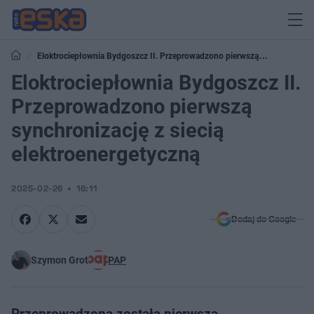
Eloktrociepłownia Bydgoszcz II. Przeprowadzono pierwszą
Eloktrociepłownia Bydgoszcz II.
synchronizację z siecią elektroenergetyczną
Przeprowadzono pierwszą
synchronizację z siecią
elektroenergetyczną
2025-02-26
16:11
Dodaj do Google
Szymon Grot
PAP
Przeprowadzona została pierwsza