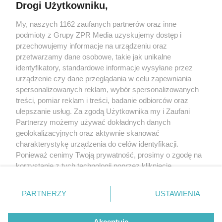
Drogi Użytkowniku,
My, naszych 1162 zaufanych partnerów oraz inne
Żaden utwór zamieszczony w serwisie nie może być powielany i
podmioty z Grupy ZPR Media uzyskujemy dostęp i
rozpowszechniany lub dalej rozpowszechniany w jakikolwiek sposób (w
tym także elektroniczny lub mechaniczny) na jakimkolwiek polu
przechowujemy informacje na urządzeniu oraz
eksploatacji w jakiejkolwiek formie, włącznie z umieszczaniem w Internecie
przetwarzamy dane osobowe, takie jak unikalne
bez pisemnej zgody właściciela praw. Jakiekolwiek użycie lub
wykorzystanie utworów w całości lub w części z naruszeniem prawa, tzn.
identyfikatory, standardowe informacje wysyłane przez
bez właściwej zgody, jest zabronione pod groźbą kary i może być ścigane
urządzenie czy dane przeglądania w celu zapewniania
prawnie.
spersonalizowanych reklam, wybór spersonalizowanych
treści, pomiar reklam i treści, badanie odbiorców oraz
ulepszanie usług. Za zgodą Użytkownika my i Zaufani
Partnerzy możemy używać dokładnych danych
geolokalizacyjnych oraz aktywnie skanować
charakterystykę urządzenia do celów identyfikacji.
O nas
Ponieważ cenimy Twoją prywatność, prosimy o zgodę na
korzystanie z tych technologii poprzez kliknięcie
Informacje prawne
„Akceptuję”. Zgoda jest dobrowolna i zawsze możesz ją
zmienić/wycofać klikając przycisk ustawień prywatności
Nasze serwisy
PARTNERZY
USTAWIENIA
znajdujący się w lewym dolnym rogu strony
. Niektóre
rodzaje przetwarzania danych nie wymagają zgody
© 2026 Grupa ZPR Media
Akceptuję