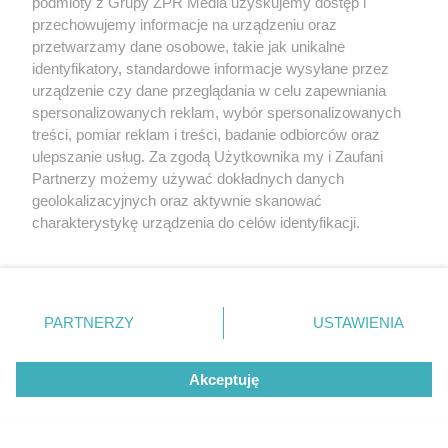
podmioty z Grupy ZPR Media uzyskujemy dostęp i
przechowujemy informacje na urządzeniu oraz
przetwarzamy dane osobowe, takie jak unikalne
identyfikatory, standardowe informacje wysyłane przez
urządzenie czy dane przeglądania w celu zapewniania
spersonalizowanych reklam, wybór spersonalizowanych
treści, pomiar reklam i treści, badanie odbiorców oraz
ulepszanie usług. Za zgodą Użytkownika my i Zaufani
Partnerzy możemy używać dokładnych danych
geolokalizacyjnych oraz aktywnie skanować
charakterystykę urządzenia do celów identyfikacji.
Ponieważ cenimy Twoją prywatność, prosimy o zgodę na
korzystanie z tych technologii poprzez kliknięcie
„Akceptuję”. Zgoda jest dobrowolna i zawsze możesz ją
zmienić/wycofać klikając przycisk ustawień prywatności
PARTNERZY
USTAWIENIA
znajdujący się w lewym dolnym rogu strony
. Niektóre
Żaden utwór zamieszczony w serwisie nie może być powielany i
rodzaje przetwarzania danych nie wymagają zgody
rozpowszechniany lub dalej rozpowszechniany w jakikolwiek sposób (w
Akceptuję
tym także elektroniczny lub mechaniczny) na jakimkolwiek polu
użytkownika, ale masz prawo sprzeciwić się takiemu
eksploatacji w jakiejkolwiek formie, włącznie z umieszczaniem w
przetwarzaniu. Preferencje będą miały zastosowanie tylko
Internecie bez pisemnej zgody właściciela praw. Jakiekolwiek użycie lub
na tej witrynie.
wykorzystanie utworów w całości lub w części z naruszeniem prawa,
tzn. bez właściwej zgody, jest zabronione pod groźbą kary i może być