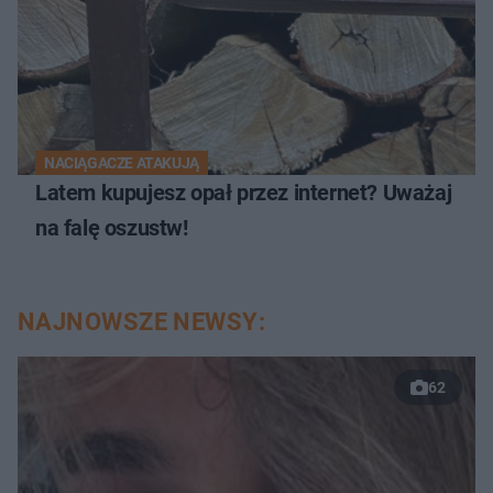
NACIĄGACZE ATAKUJĄ
Latem kupujesz opał przez internet? Uważaj
na falę oszustw!
NAJNOWSZE NEWSY:
62