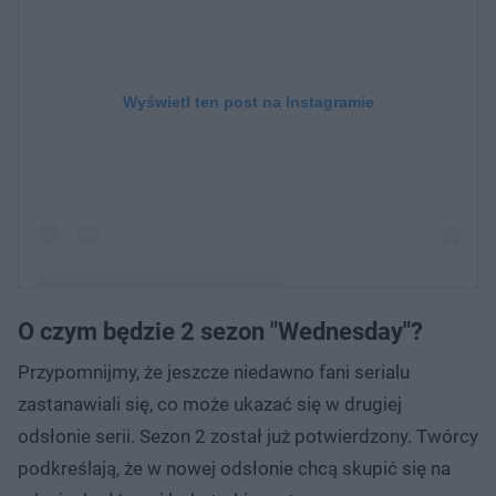
Wyświetl ten post na Instagramie
O czym będzie 2 sezon "Wednesday"?
Post udostępniony przez GRAND M ??
Przypomnijmy, że jeszcze niedawno fani serialu
(@grand_m_officiel_)
zastanawiali się, co może ukazać się w drugiej
odsłonie serii. Sezon 2 został już potwierdzony. Twórcy
podkreślają, że w nowej odsłonie chcą skupić się na