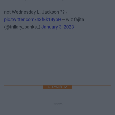
not Wednesday L. Jackson ??‍♀️
pic.twitter.com/43fEk14ybH
— wiz fajita
(@trillary_banks_)
January 3, 2023
ROZWIŃ