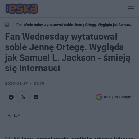
Fan Wednesday wytatuował sobie Jennę Ortegę. Wygląda jak Samuel L.
Jackson - śmieją się internauci
Fan Wednesday wytatuował
sobie Jennę Ortegę. Wygląda
jak Samuel L. Jackson - śmieją
się internauci
2023-02-27
21:56
Dodaj do Google
D.P
10 lat temu social media podbiło zdjęcie tatuażu