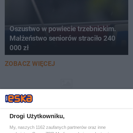
Oszustwo w powiecie trzebnickim.
Małżeństwo seniorów straciło 240
000 zł
ZOBACZ WIĘCEJ
Drogi Użytkowniku,
My, naszych 1162 zaufanych partnerów oraz inne