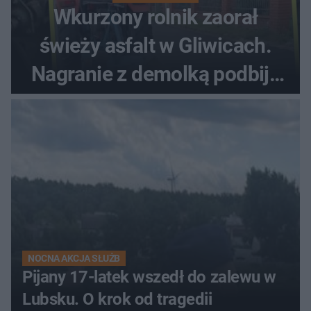
Wkurzony rolnik zaorał
świeży asfalt w Gliwicach.
Nagranie z demolką podbija
sieć
NOCNA AKCJA SŁUŻB
Pijany 17-latek wszedł do zalewu w
Lubsku. O krok od tragedii