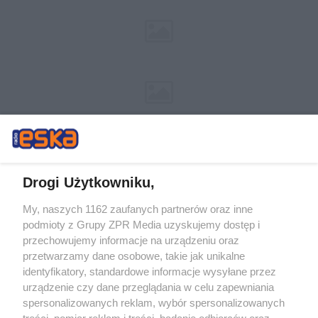
Drogi Użytkowniku,
My, naszych 1162 zaufanych partnerów oraz inne
Żaden utwór zamieszczony w serwisie nie może być powielany i
podmioty z Grupy ZPR Media uzyskujemy dostęp i
rozpowszechniany lub dalej rozpowszechniany w jakikolwiek sposób (w
tym także elektroniczny lub mechaniczny) na jakimkolwiek polu
przechowujemy informacje na urządzeniu oraz
eksploatacji w jakiejkolwiek formie, włącznie z umieszczaniem w Internecie
przetwarzamy dane osobowe, takie jak unikalne
bez pisemnej zgody właściciela praw. Jakiekolwiek użycie lub
identyfikatory, standardowe informacje wysyłane przez
wykorzystanie utworów w całości lub w części z naruszeniem prawa, tzn.
bez właściwej zgody, jest zabronione pod groźbą kary i może być ścigane
urządzenie czy dane przeglądania w celu zapewniania
prawnie.
spersonalizowanych reklam, wybór spersonalizowanych
treści, pomiar reklam i treści, badanie odbiorców oraz