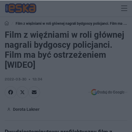
Film z więźniami w roli głównej nagrali bydgoscy policjanci. Film ma być
ostrzeżeniem [WIDEO]
Film z więźniami w roli głównej
nagrali bydgoscy policjanci.
Film ma być ostrzeżeniem
[WIDEO]
2022-03-30
12:34
Dodaj do Google
Dorota Lakner
Dwudziestominutowy profilaktyczny film z