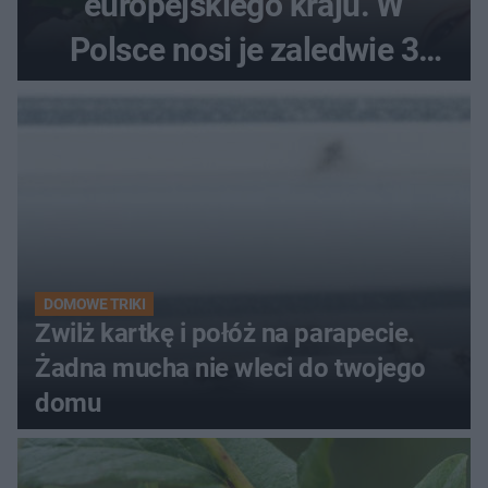
europejskiego kraju. W
Polsce nosi je zaledwie 3
kobiety
DOMOWE TRIKI
Zwilż kartkę i połóż na parapecie.
Żadna mucha nie wleci do twojego
domu