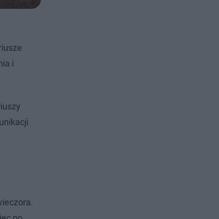
riusze
ia i
riuszy
nikacji
wieczora.
iec po