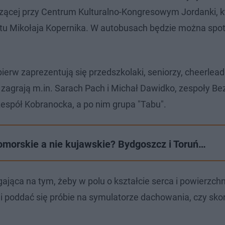
ńczącej przy Centrum Kulturalno-Kongresowym Jordanki, k
etu Mikołaja Kopernika. W autobusach będzie można spo
erw zaprezentują się przedszkolaki, seniorzy, cheerleade
i zagrają m.in. Sarach Pach i Michał Dawidko, zespoły Be
zespół Kobranocka, a po nim grupa "Tabu".
orskie a nie kujawskie? Bydgoszcz i Toruń…
ająca na tym, żeby w polu o kształcie serca i powierzch
li poddać się próbie na symulatorze dachowania, czy sko