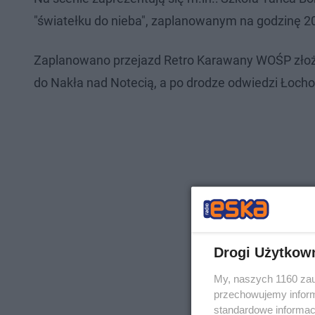
"światełku do nieba", zaplanowanym na godzinę 
Zaplanowano przejazd Retro Karawany WOŚP złożo
do Nakła nad Notecią, a po drodze odwiedzi Łochow
Drogi Użytkow
My, naszych 1160 zau
przechowujemy informa
standardowe informac