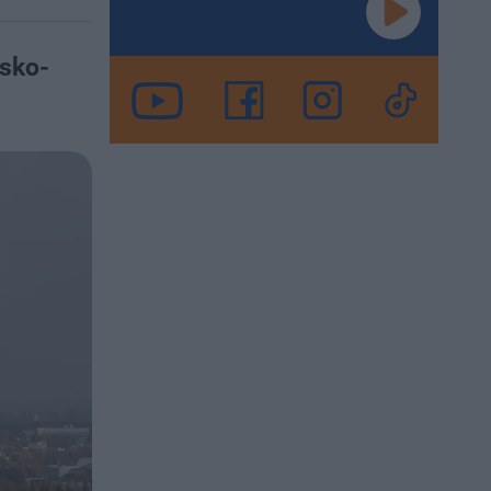
wsko-