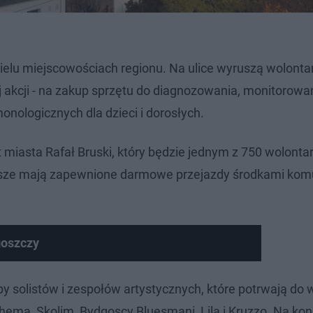
elu miejscowościach regionu. Na ulice wyruszą wolonta
j akcji - na zakup sprzętu do diagnozowania, monitorowan
onologicznych dla dzieci i dorosłych.
iasta Rafał Bruski, który będzie jednym z 750 wolonta
iusze mają zapewnione darmowe przejazdy środkami komu
goszczy
 solistów i zespołów artystycznych, które potrwają do 
hema, Skolim, Bydgoscy Bluesmani, Lila i Kruzzo. Na kon