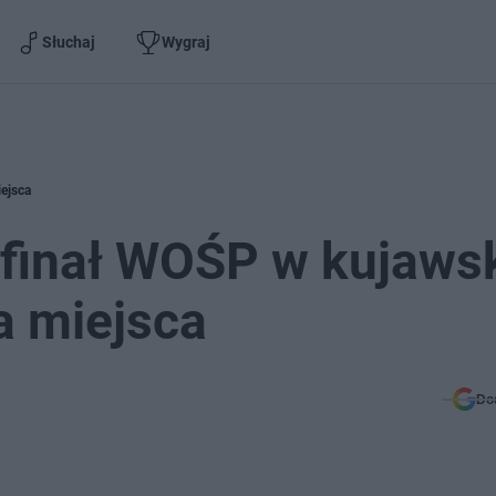
Słuchaj
Wygraj
ejsca
 finał WOŚP w kujaws
 miejsca
Do