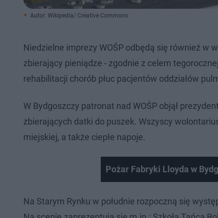
Autor: Wikipedia/ Creative Commons
Niedzielne imprezy WOŚP odbędą się również w wi
zbierający pieniądze - zgodnie z celem tegoroczne
rehabilitacji chorób płuc pacjentów oddziałów pulm
W Bydgoszczy patronat nad WOŚP objął prezydent m
zbierających datki do puszek. Wszyscy wolontar
miejskiej, a także ciepłe napoje.
Pożar Fabryki Lloyda w Byd
Na Starym Rynku w południe rozpoczną się występy
Na scenie zaprezentują się m.in.: Szkoła Tańca Bo