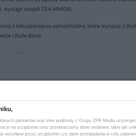
20, wystąpi zespół TSA MNKWL.
nej z kilkudziesięciu samochodów, która wyruszy z By
ice i Białe Błota.
niku,
fanych partnerów oraz inne podmioty z Grupy ZPR Media uzyskujem
cje na urządzeniu oraz przetwarzamy dane osobowe, takie jak unika
je wysyłane przez urządzenie czy dane przeglądania w celu zapewn