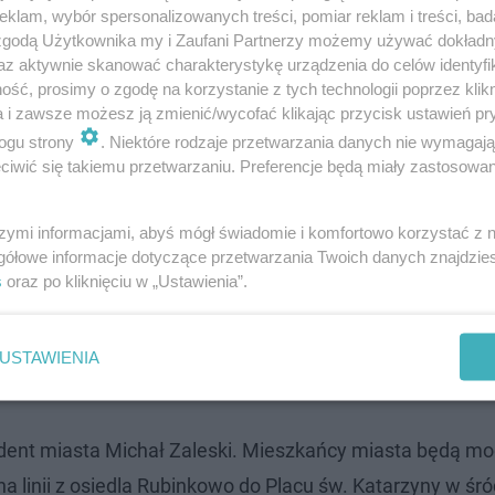
klam, wybór spersonalizowanych treści, pomiar reklam i treści, bad
 zgodą Użytkownika my i Zaufani Partnerzy możemy używać dokład
az aktywnie skanować charakterystykę urządzenia do celów identyfi
 mieszkanie”. Partnerka znanego bydgoszcz…
ść, prosimy o zgodę na korzystanie z tych technologii poprzez klikn
a i zawsze możesz ją zmienić/wycofać klikając przycisk ustawień pr
ogu strony
. Niektóre rodzaje przetwarzania danych nie wymagaj
ych w kraju, gdzie podjęta zostanie próba bicia rekordu
iwić się takiemu przetwarzaniu. Preferencje będą miały zastosowanie
 to, żeby jak najwięcej osób wzięło udział w wiosłowaniu
szymi informacjami, abyś mógł świadomie i komfortowo korzystać z
gółowe informacje dotyczące przetwarzania Twoich danych znajdzi
w treningu biegowym w Leśnym Parku Kultury i Wypoczy
s
oraz po kliknięciu w „Ustawienia”.
skim Rynkowie. Z kolei w Akademickim Centrum Sportu Pol
ośnicy sportów umysłowych będą mogli wziąć udział w sym
USTAWIENIA
dent miasta Michał Zaleski. Mieszkańcy miasta będą mo
linii z osiedla Rubinkowo do Placu św. Katarzyny w śró