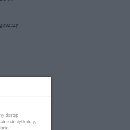
dgoszczy
y dostęp i
lne identyfikatory,
iania