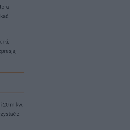
tóra
tkać
rki,
zpresja,
ni 20 m kw.
rzystać z