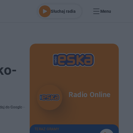
Słuchaj radia
Menu
ko-
Radio Online
daj do Google
TERAZ GRAMY