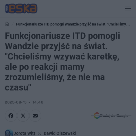
Funkcjonariusze ITD pomogli Wandzie przyjść na świat. "Chcieliśmy
wzywać karetkę, ale po reakcji mamy zrozumieliśmy, że nie ma czasu"
Funkcjonariusze ITD pomogli
Wandzie przyjść na świat.
"Chcieliśmy wzywać karetkę,
ale po reakcji mamy
zrozumieliśmy, że nie ma
czasu"
2025-09-15
14:46
Dodaj do Google
Dorota Witt
Dawid Olszewski