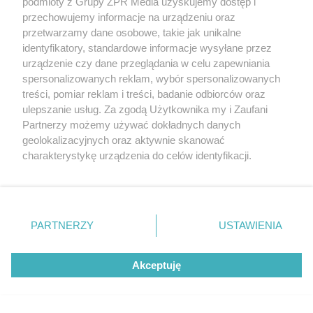
podmioty z Grupy ZPR Media uzyskujemy dostęp i
przechowujemy informacje na urządzeniu oraz
przetwarzamy dane osobowe, takie jak unikalne
identyfikatory, standardowe informacje wysyłane przez
urządzenie czy dane przeglądania w celu zapewniania
spersonalizowanych reklam, wybór spersonalizowanych
treści, pomiar reklam i treści, badanie odbiorców oraz
ulepszanie usług. Za zgodą Użytkownika my i Zaufani
Oszustwo w powiecie
Partnerzy możemy używać dokładnych danych
geolokalizacyjnych oraz aktywnie skanować
trzebnickim. Małżeństwo
charakterystykę urządzenia do celów identyfikacji.
seniorów straciło 240 000 zł
Ponieważ cenimy Twoją prywatność, prosimy o zgodę na
korzystanie z tych technologii poprzez kliknięcie
„Akceptuję”. Zgoda jest dobrowolna i zawsze możesz ją
zmienić/wycofać klikając przycisk ustawień prywatności
PARTNERZY
USTAWIENIA
znajdujący się w lewym dolnym rogu strony
. Niektóre
rodzaje przetwarzania danych nie wymagają zgody
Akceptuję
użytkownika, ale masz prawo sprzeciwić się takiemu
przetwarzaniu. Preferencje będą miały zastosowanie tylko
na tej witrynie.