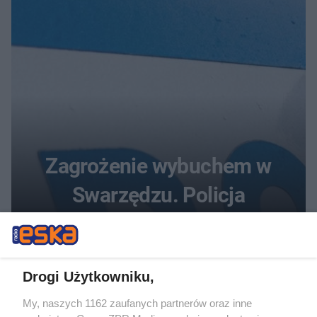
Zagrożenie wybuchem w
Swarzędzu. Policja
zatrzymała 35-latka, który
zgłosił ładunek w swoim
Drogi Użytkowniku,
aucie
My, naszych 1162 zaufanych partnerów oraz inne