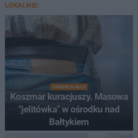
LOKALNIE:
SANEPID W AKCJI
Koszmar kuracjuszy. Masowa
"jelitówka" w ośrodku nad
Bałtykiem