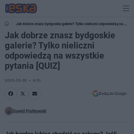
Jak dobrze znasz bydgoskie galerie? Tylko nieliczni odpowiedzą na
wszystkie pytania [QUIZ]
Jak dobrze znasz bydgoskie
galerie? Tylko nieliczni
odpowiedzą na wszystkie
pytania [QUIZ]
2023-05-30
9:10
Dodaj do Google
Dawid Piątkowski
Jak bardzo lubisz chodzić na zakupy? Jeśli