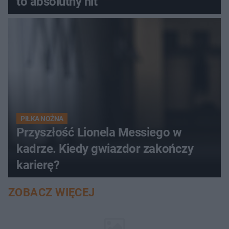
to absolutny hit
PIŁKA NOŻNA
Przyszłość Lionela Messiego w
kadrze. Kiedy gwiazdor zakończy
karierę?
ZOBACZ WIĘCEJ