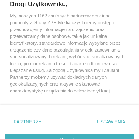
Drogi Użytkowniku,
My, naszych 1162 zaufanych partnerów oraz inne
Żaden utwór zamieszczony w serwisie nie może być powielany i
podmioty z Grupy ZPR Media uzyskujemy dostęp i
rozpowszechniany lub dalej rozpowszechniany w jakikolwiek sposób (w
tym także elektroniczny lub mechaniczny) na jakimkolwiek polu
przechowujemy informacje na urządzeniu oraz
eksploatacji w jakiejkolwiek formie, włącznie z umieszczaniem w
przetwarzamy dane osobowe, takie jak unikalne
Internecie bez pisemnej zgody właściciela praw. Jakiekolwiek użycie lub
identyfikatory, standardowe informacje wysyłane przez
wykorzystanie utworów w całości lub w części z naruszeniem prawa,
tzn. bez właściwej zgody, jest zabronione pod groźbą kary i może być
urządzenie czy dane przeglądania w celu zapewniania
ścigane prawnie.
spersonalizowanych reklam, wybór spersonalizowanych
treści, pomiar reklam i treści, badanie odbiorców oraz
ulepszanie usług. Za zgodą Użytkownika my i Zaufani
Partnerzy możemy używać dokładnych danych
geolokalizacyjnych oraz aktywnie skanować
charakterystykę urządzenia do celów identyfikacji.
Ponieważ cenimy Twoją prywatność, prosimy o zgodę na
O nas
korzystanie z tych technologii poprzez kliknięcie
Informacje prawne
„Akceptuję”. Zgoda jest dobrowolna i zawsze możesz ją
zmienić/wycofać klikając przycisk ustawień prywatności
PARTNERZY
USTAWIENIA
Nasze serwisy
znajdujący się w lewym dolnym rogu strony
. Niektóre
rodzaje przetwarzania danych nie wymagają zgody
© 2026 Grupa ZPR Media