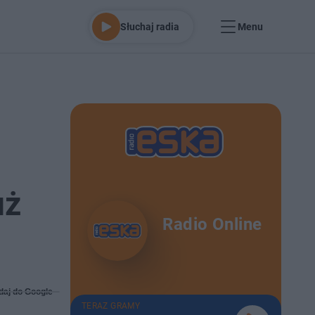
Słuchaj radia
Menu
uż
Radio Online
daj do Google
TERAZ GRAMY