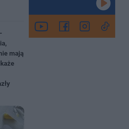
–
ia,
nie mają
okaże
azły