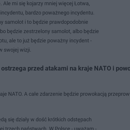
e. Ale mi się kojarzy mniej więcej Łotwa,
o incydentu, bardzo poważnego incydentu.
ny samolot i to będzie prawdopodobnie
lbo będzie zestrzelony samolot, albo będzie
tu, ale to już będzie poważny incydent -
 swojej wizji.
i ostrzega przed atakami na kraje NATO i pow
kraje NATO. A całe zdarzenie będzie prowokacją przepro
ędą się działy w dość krótkich odstępach
iej trzech państwach. W Polsce - uważam -