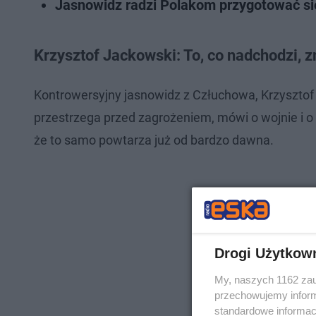
Jasnowidz radzi Polakom przygotować się
Krzysztof Jackowski: To, co nadchodzi, 
Kontrowersyjny jasnowidz z Człuchowa, Krzysztof
przestrzega przed zagrożeniem, mówi o wojnie i o
że to samo powtarza już od bardzo dawna.
Drogi Użytkow
My, naszych 1162 zau
przechowujemy informa
standardowe informac