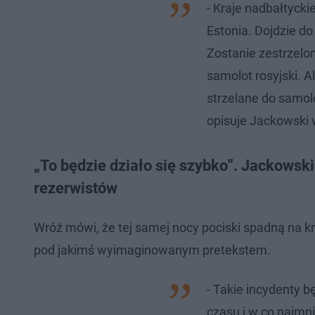
- Kraje nadbałtycki
Estonia. Dojdzie d
Zostanie zestrzelo
samolot rosyjski. A
strzelane do samolo
opisuje Jackowski w
„To będzie działo się szybko”. Jackowsk
rezerwistów
Wróż mówi, że tej samej nocy pociski spadną na 
pod jakimś wyimaginowanym pretekstem.
- Takie incydenty b
czasu i w co najmn