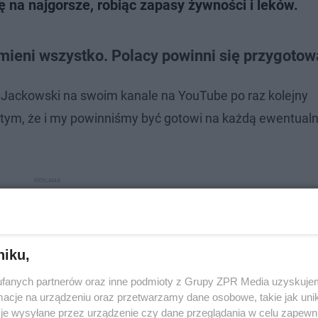
 na najgorsze, robiąc zapasy żywności i leków.
zmieni wszystko. Polacy powinni się przygotow
 Jackowski na swoim kanale na YouTube po raz kolejny
 tym, że i my powinniśmy być gotowi na każdą ewentualn
niku,
fanych partnerów oraz inne podmioty z Grupy ZPR Media uzyskujem
cje na urządzeniu oraz przetwarzamy dane osobowe, takie jak unika
je wysyłane przez urządzenie czy dane przeglądania w celu zapewn