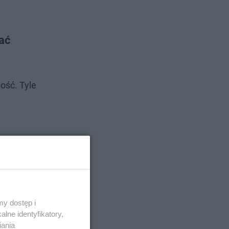
ać
ość. Tyle
y dostęp i
lne identyfikatory,
iania