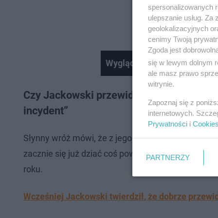
spersonalizowanych re
ulepszanie usług. Za
geolokalizacyjnych or
cenimy Twoją prywatno
Zgoda jest dobrowoln
Wyglądają jak z bajki, a znaj
się w lewym dolnym r
ale masz prawo sprzec
witrynie.
Czy Jackowski przewidział nalot dronów?
Zapoznaj się z poniż
incydent”
internetowych. Szcze
Prywatności
i
Cookie
Słynny wróż mówi, że z jego wizji od jakiegoś cza
zacznie się już dziać coś poważniejszego". I że m
PARTNERZY
roku.
Wcześniej Jackowski twierdził, że dobrze przewid