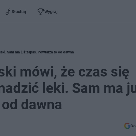
Słuchaj
Wygraj
leki. Sam ma już zapas. Powtarza to od dawna
ki mówi, że czas się
adzić leki. Sam ma j
o od dawna
Do