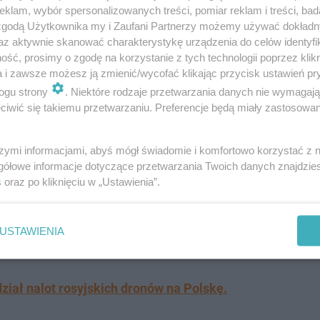
klam, wybór spersonalizowanych treści, pomiar reklam i treści, bad
 zgodą Użytkownika my i Zaufani Partnerzy możemy używać dokład
az aktywnie skanować charakterystykę urządzenia do celów identyfi
ść, prosimy o zgodę na korzystanie z tych technologii poprzez klikn
a i zawsze możesz ją zmienić/wycofać klikając przycisk ustawień pr
dują się w Polsce. Mało kto wie o ich istnieniu
ogu strony
. Niektóre rodzaje przetwarzania danych nie wymagaj
iwić się takiemu przetwarzaniu. Preferencje będą miały zastosowanie
 Teraz wskazuje datę: listopad 2025 i „poważ
szymi informacjami, abyś mógł świadomie i komfortowo korzystać z
gółowe informacje dotyczące przetwarzania Twoich danych znajdzi
s
oraz po kliknięciu w „Ustawienia”.
su wynika, że jesteśmy w okresie, w którym "najprawdopo
a niepokojące przeczucia, że coś wydarzy się w listopadz
USTAWIENIA
ział nalot rosyjskich dronów na Polskę.