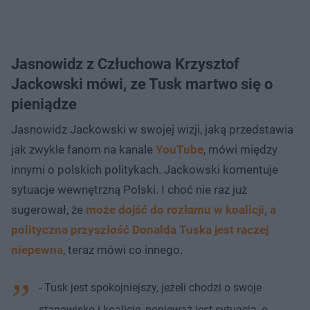
Jasnowidz z Człuchowa Krzysztof
Jackowski mówi, ze Tusk martwo się o
pieniądze
Jasnowidz Jackowski w swojej wizji, jaką przedstawia
jak zwykle fanom na kanale
YouTube
, mówi między
innymi o polskich politykach. Jackowski komentuje
sytuacje wewnętrzną Polski. I choć nie raz już
sugerował, że
może dojść do rozłamu w koalicji, a
polityczna przyszłość Donalda Tuska jest raczej
niepewna
, teraz mówi co innego.
- Tusk jest spokojniejszy, jeżeli chodzi o swoje
stanowisko i koalicję, ponieważ jest sytuacja, o