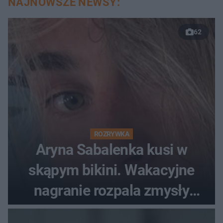
NAJNOWSZE NEWSY:
62
ROZRYWKA
Aryna Sabalenka kusi w
skąpym bikini. Wakacyjne
nagranie rozpala zmysły
fanów