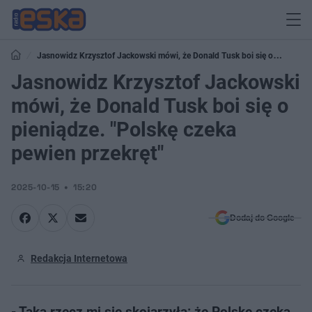
Jasnowidz Krzysztof Jackowski mówi, że Donald Tusk boi się o
pieniądze. "Polskę czeka pewien przekręt"
Jasnowidz Krzysztof Jackowski
mówi, że Donald Tusk boi się o
pieniądze. "Polskę czeka
pewien przekręt"
2025-10-15
15:20
Dodaj do Google
Redakcja Internetowa
- Taka rzecz mi się skojarzyła: że Polskę czeka