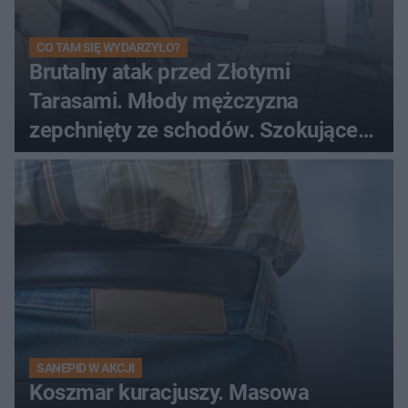
CO TAM SIĘ WYDARZYŁO?
Brutalny atak przed Złotymi
Tarasami. Młody mężczyzna
zepchnięty ze schodów. Szokujące
nagranie krąży po sieci
SANEPID W AKCJI
Koszmar kuracjuszy. Masowa