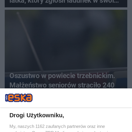
latka, który zgłosił ładunek w swoim
aucie
Oszustwo w powiecie trzebnickim.
Małżeństwo seniorów straciło 240
000 zł
ZOBACZ WIĘCEJ
Drogi Użytkowniku,
My, naszych 1162 zaufanych partnerów oraz inne