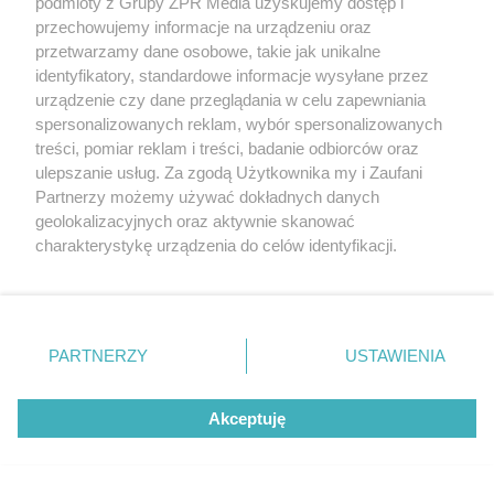
podmioty z Grupy ZPR Media uzyskujemy dostęp i
przechowujemy informacje na urządzeniu oraz
przetwarzamy dane osobowe, takie jak unikalne
identyfikatory, standardowe informacje wysyłane przez
urządzenie czy dane przeglądania w celu zapewniania
spersonalizowanych reklam, wybór spersonalizowanych
treści, pomiar reklam i treści, badanie odbiorców oraz
ulepszanie usług. Za zgodą Użytkownika my i Zaufani
Partnerzy możemy używać dokładnych danych
geolokalizacyjnych oraz aktywnie skanować
charakterystykę urządzenia do celów identyfikacji.
Ponieważ cenimy Twoją prywatność, prosimy o zgodę na
korzystanie z tych technologii poprzez kliknięcie
„Akceptuję”. Zgoda jest dobrowolna i zawsze możesz ją
zmienić/wycofać klikając przycisk ustawień prywatności
PARTNERZY
USTAWIENIA
znajdujący się w lewym dolnym rogu strony
. Niektóre
rodzaje przetwarzania danych nie wymagają zgody
Akceptuję
użytkownika, ale masz prawo sprzeciwić się takiemu
przetwarzaniu. Preferencje będą miały zastosowanie tylko
na tej witrynie.