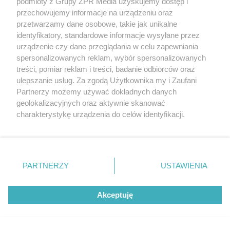
podmioty z Grupy ZPR Media uzyskujemy dostęp i
przechowujemy informacje na urządzeniu oraz
przetwarzamy dane osobowe, takie jak unikalne
identyfikatory, standardowe informacje wysyłane przez
urządzenie czy dane przeglądania w celu zapewniania
spersonalizowanych reklam, wybór spersonalizowanych
TENIS ZIEMNY
treści, pomiar reklam i treści, badanie odbiorców oraz
Turniej WTA w Toronto. Iga
ulepszanie usług. Za zgodą Użytkownika my i Zaufani
Partnerzy możemy używać dokładnych danych
Świątek w ćwierćfinale po
geolokalizacyjnych oraz aktywnie skanować
charakterystykę urządzenia do celów identyfikacji.
trudnym meczu z Kostiuk
Ponieważ cenimy Twoją prywatność, prosimy o zgodę na
korzystanie z tych technologii poprzez kliknięcie
„Akceptuję”. Zgoda jest dobrowolna i zawsze możesz ją
zmienić/wycofać klikając przycisk ustawień prywatności
PARTNERZY
USTAWIENIA
znajdujący się w lewym dolnym rogu strony
. Niektóre
rodzaje przetwarzania danych nie wymagają zgody
Akceptuję
użytkownika, ale masz prawo sprzeciwić się takiemu
przetwarzaniu. Preferencje będą miały zastosowanie tylko
na tej witrynie.