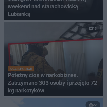
weekend nad starachowicką
Lubianką
13
AKCJA POLICJI
Potężny cios w narkobiznes.
Zatrzymano 303 osoby i przejęto 72
kg narkotyków
22