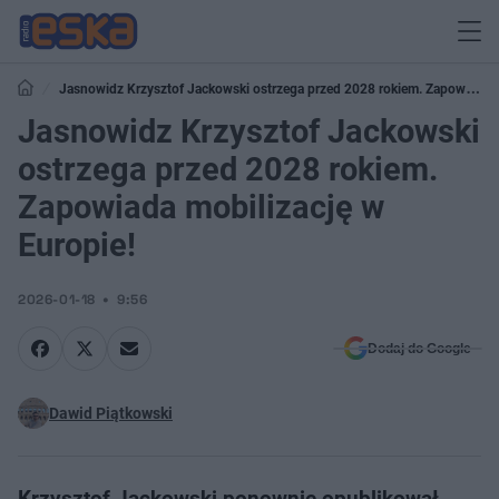
Jasnowidz Krzysztof Jackowski ostrzega przed 2028 rokiem. Zapowiada
mobilizację w Europie!
Jasnowidz Krzysztof Jackowski
ostrzega przed 2028 rokiem.
Zapowiada mobilizację w
Europie!
2026-01-18
9:56
Dodaj do Google
Dawid Piątkowski
Krzysztof Jackowski ponownie opublikował