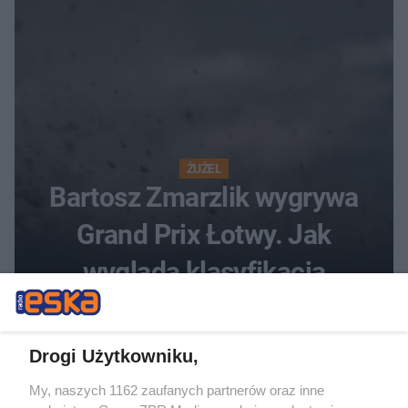
ŻUŻEL
Bartosz Zmarzlik wygrywa
Grand Prix Łotwy. Jak
wygląda klasyfikacja
generalna cyklu?
Drogi Użytkowniku,
My, naszych 1162 zaufanych partnerów oraz inne