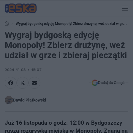
Wygraj bydgoską edycję Monopoly! Zbierz drużynę, weź udział w grze i
zbieraj pieczątki
Wygraj bydgoską edycję
Monopoly! Zbierz drużynę, weź
udział w grze i zbieraj pieczątki
2024-11-08
15:07
Dodaj do Google
Dawid Piątkowski
Już 16 listopada o godz. 12:00 w Bydgoszczy
rusza rozgrywka miejska w Monopoly. Znana na