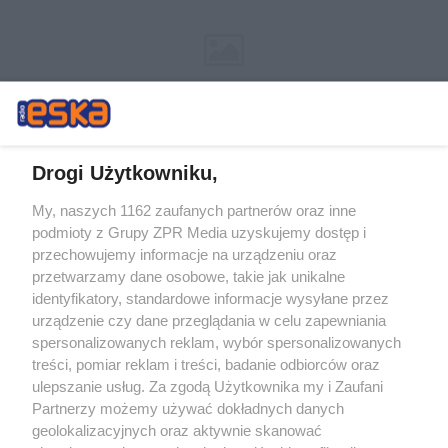
Drogi Użytkowniku,
My, naszych 1162 zaufanych partnerów oraz inne
Żaden utwór zamieszczony w serwisie nie może być powielany i
podmioty z Grupy ZPR Media uzyskujemy dostęp i
rozpowszechniany lub dalej rozpowszechniany w jakikolwiek sposób (w
tym także elektroniczny lub mechaniczny) na jakimkolwiek polu
przechowujemy informacje na urządzeniu oraz
eksploatacji w jakiejkolwiek formie, włącznie z umieszczaniem w
przetwarzamy dane osobowe, takie jak unikalne
Internecie bez pisemnej zgody właściciela praw. Jakiekolwiek użycie lub
identyfikatory, standardowe informacje wysyłane przez
wykorzystanie utworów w całości lub w części z naruszeniem prawa,
tzn. bez właściwej zgody, jest zabronione pod groźbą kary i może być
urządzenie czy dane przeglądania w celu zapewniania
ścigane prawnie.
spersonalizowanych reklam, wybór spersonalizowanych
treści, pomiar reklam i treści, badanie odbiorców oraz
ulepszanie usług. Za zgodą Użytkownika my i Zaufani
Partnerzy możemy używać dokładnych danych
geolokalizacyjnych oraz aktywnie skanować