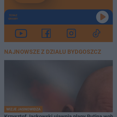
TERAZ
GRAMY
NAJNOWSZE Z DZIAŁU BYDGOSZCZ
WIZJE JASNOWIDZA
Krzysztof Jackowski ujawnia plany Putina wobec 