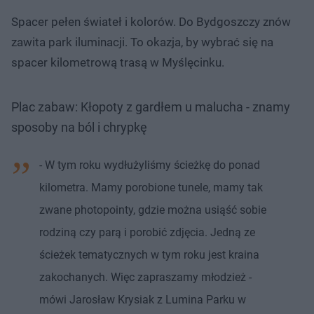
Spacer pełen świateł i kolorów. Do Bydgoszczy znów
zawita park iluminacji. To okazja, by wybrać się na
spacer kilometrową trasą w Myślęcinku.
Plac zabaw: Kłopoty z gardłem u malucha - znamy
sposoby na ból i chrypkę
- W tym roku wydłużyliśmy ścieżkę do ponad
kilometra. Mamy porobione tunele, mamy tak
zwane photopointy, gdzie można usiąść sobie
rodziną czy parą i porobić zdjęcia. Jedną ze
ścieżek tematycznych w tym roku jest kraina
zakochanych. Więc zapraszamy młodzież -
mówi Jarosław Krysiak z Lumina Parku w