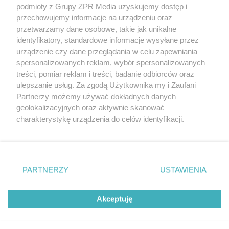
podmioty z Grupy ZPR Media uzyskujemy dostęp i
rozpowszechniany lub dalej rozpowszechniany w jakikolwiek sposób (w
tym także elektroniczny lub mechaniczny) na jakimkolwiek polu
przechowujemy informacje na urządzeniu oraz
eksploatacji w jakiejkolwiek formie, włącznie z umieszczaniem w
przetwarzamy dane osobowe, takie jak unikalne
Internecie bez pisemnej zgody właściciela praw. Jakiekolwiek użycie lub
identyfikatory, standardowe informacje wysyłane przez
wykorzystanie utworów w całości lub w części z naruszeniem prawa,
tzn. bez właściwej zgody, jest zabronione pod groźbą kary i może być
urządzenie czy dane przeglądania w celu zapewniania
ścigane prawnie.
spersonalizowanych reklam, wybór spersonalizowanych
treści, pomiar reklam i treści, badanie odbiorców oraz
ulepszanie usług. Za zgodą Użytkownika my i Zaufani
Partnerzy możemy używać dokładnych danych
geolokalizacyjnych oraz aktywnie skanować
charakterystykę urządzenia do celów identyfikacji.
Ponieważ cenimy Twoją prywatność, prosimy o zgodę na
O nas
korzystanie z tych technologii poprzez kliknięcie
Informacje prawne
„Akceptuję”. Zgoda jest dobrowolna i zawsze możesz ją
zmienić/wycofać klikając przycisk ustawień prywatności
PARTNERZY
USTAWIENIA
Nasze serwisy
znajdujący się w lewym dolnym rogu strony
. Niektóre
rodzaje przetwarzania danych nie wymagają zgody
© 2026 Grupa ZPR Media
Akceptuję
użytkownika, ale masz prawo sprzeciwić się takiemu
przetwarzaniu. Preferencje będą miały zastosowanie tylko
na tej witrynie.