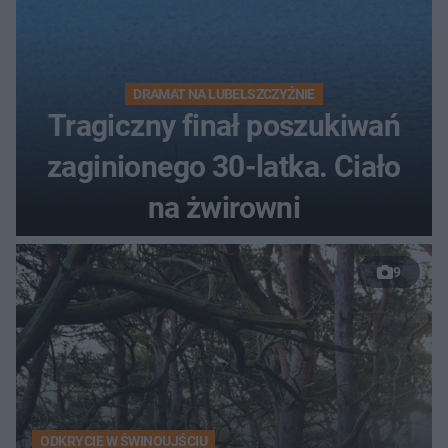
DRAMAT NA LUBELSZCZYŹNIE
Tragiczny finał poszukiwań
zaginionego 30-latka. Ciało
na żwirowni
9
ODKRYCIE W ŚWINOUJŚCIU