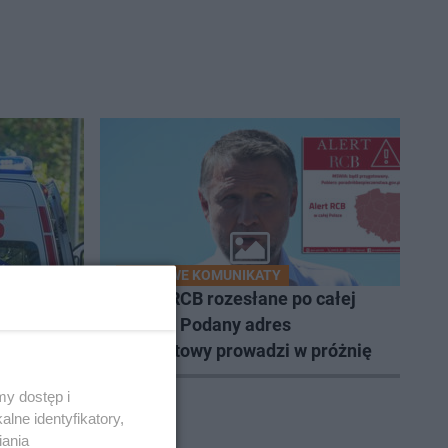
RZĄDOWE KOMUNIKATY
i. Ich
Alerty RCB rozesłane po całej
Polsce. Podany adres
internetowy prowadzi w próżnię
y dostęp i
lne identyfikatory,
iania