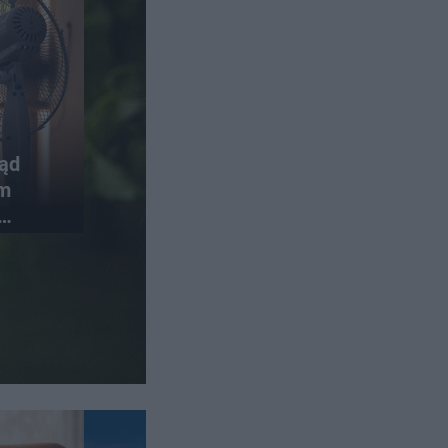
rąd
em