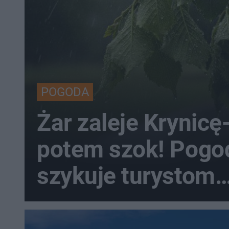
POGODA
Żar zaleje Krynicę
potem szok! Pogo
szykuje turystom
prawdziwy rollerc