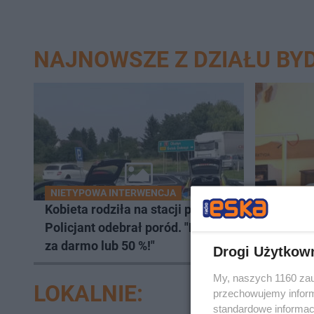
NAJNOWSZE Z DZIAŁU BY
NIETYPOWA INTERWENCJA
WRÓŻBIT
Kobieta rodziła na stacji paliw.
Jasnowi
Policjant odebrał poród. "Paliwo
ujawnił,
za darmo lub 50 %!"
lata. Ws
Drogi Użytkow
wczasy
My, naszych 1160 zau
LOKALNIE:
przechowujemy informa
standardowe informac