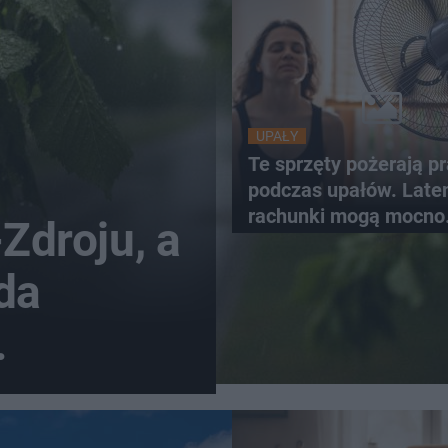
UPAŁY
Te sprzęty pożerają p
podczas upałów. Lat
rachunki mogą mocno
-Zdroju, a
wzrosnąć
da
oaster