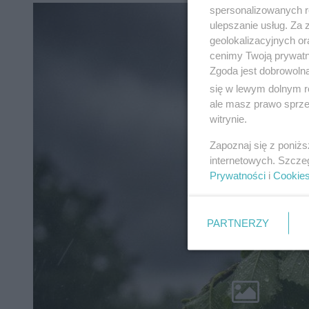
spersonalizowanych re
ulepszanie usług. Za
geolokalizacyjnych or
cenimy Twoją prywatno
Zgoda jest dobrowoln
się w lewym dolnym r
ale masz prawo sprzec
witrynie.
Zapoznaj się z poniż
internetowych. Szcze
Prywatności
i
Cookie
PARTNERZY