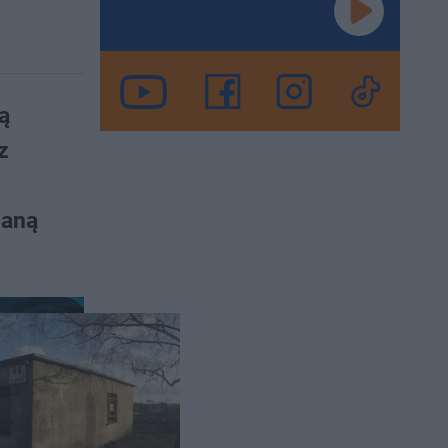
ą
z
haną