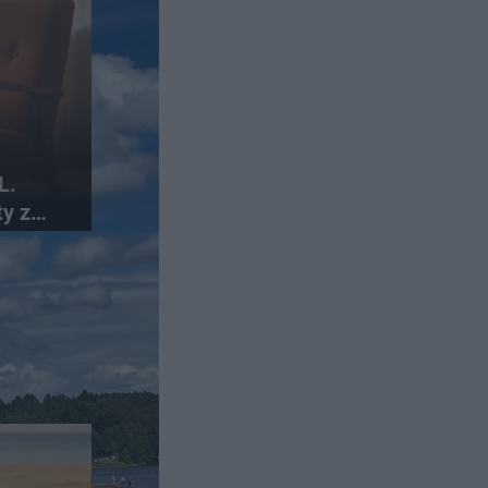
L.
y z