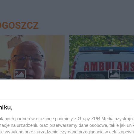
DGOSZCZ
A Z CZŁUCHOWA PRZEMÓWIŁ
WZRUSZAJĄCE SŁOWA
dz Krzysztof Jackowski
Nie zawahali się ani chwil
 jaka będzie końcówka
reakcja uratowała życie
kazał, kiedy jechać na
mężczyzny!
niku,
fanych partnerów oraz inne podmioty z Grupy ZPR Media uzyskujem
cje na urządzeniu oraz przetwarzamy dane osobowe, takie jak unika
je wysyłane przez urządzenie czy dane przeglądania w celu zapewn