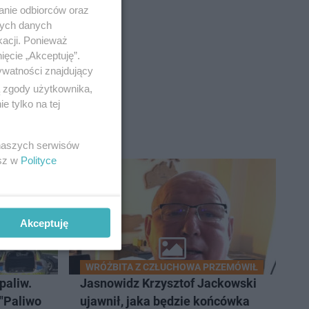
anie odbiorców oraz
nych danych
kacji. Ponieważ
e
ięcie „Akceptuję”.
ywatności znajdujący
ą zgody użytkownika,
 tylko na tej
 naszych serwisów
esz w
Polityce
Akceptuję
WRÓŻBITA Z CZŁUCHOWA PRZEMÓWIŁ
paliw.
Jasnowidz Krzysztof Jackowski
 "Paliwo
ujawnił, jaka będzie końcówka