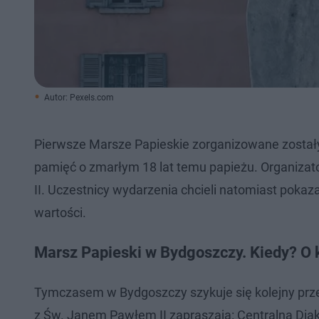
Autor: Pexels.com
Pierwsze Marsze Papieskie zorganizowane zostały 
pamięć o zmarłym 18 lat temu papieżu. Organizat
II. Uczestnicy wydarzenia chcieli natomiast pokaz
wartości.
Marsz Papieski w Bydgoszczy. Kiedy? O k
Tymczasem w Bydgoszczy szykuje się kolejny prz
z Św. Janem Pawłem II zapraszają: Centralna Diak