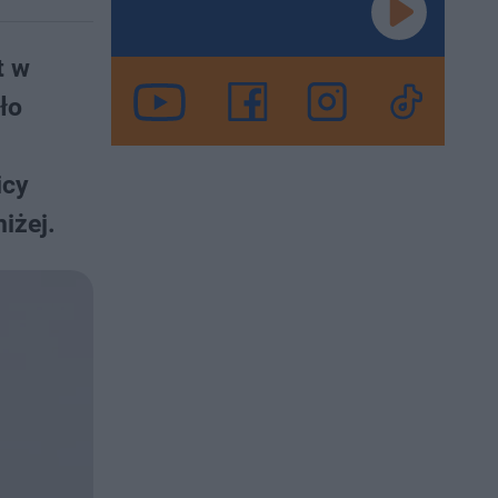
t w
ło
icy
iżej.