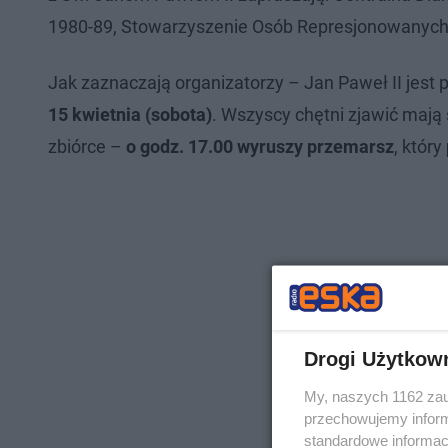
1980-89, Stowarzyszenie Osób Represjonowanych w 
Jak zaznaczają organizatorzy – Jan Paweł II jes
15 kwietnia (sobota)
. Wszyscy chętni zjawić mają
zbiórce –
o godz. 17.00 wyruszy przemarsz
, który
Drogi Użytkow
My, naszych 1162 zau
przechowujemy informa
standardowe informac