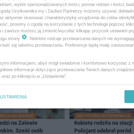
klam, wybór spersonalizowanych treści, pomiar reklam i treści, bad
 zgodą Użytkownika my i Zaufani Partnerzy możemy używać dokład
az aktywnie skanować charakterystykę urządzenia do celów identyfi
azyliką pw. Św. Wincentego a Paulo będzie miało miejsc
ść, prosimy o zgodę na korzystanie z tych technologii poprzez klikn
a i zawsze możesz ją zmienić/wycofać klikając przycisk ustawień pr
ogu strony
. Niektóre rodzaje przetwarzania danych nie wymagaj
iwić się takiemu przetwarzaniu. Preferencje będą miały zastosowanie
DGOSZCZ
szymi informacjami, abyś mógł świadomie i komfortowo korzystać z
gółowe informacje dotyczące przetwarzania Twoich danych znajdzi
s
oraz po kliknięciu w „Ustawienia”.
USTAWIENIA
NCJA NA WODZIE
NIETYPOWA INTERWENCJA
odzi na Zalewie
Kobieta rodziła na stacji 
skim. Sześć osób
Policjant odebrał poród.