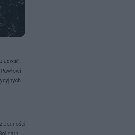
u uczcić
i Pawłowi
dycyjnych
z Jedności
olidarni