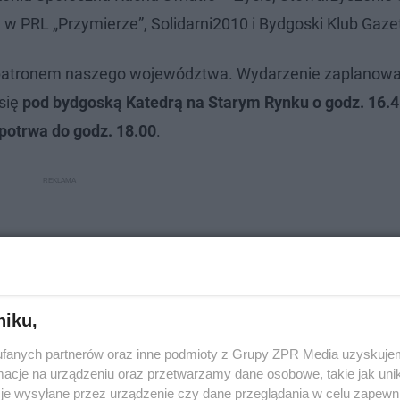
PRL „Przymierze”, Solidarni2010 i Bydgoski Klub Gazety
t patronem naszego województwa. Wydarzenie zaplanowa
 się
pod bydgoską Katedrą na Starym Rynku o godz. 16.
potrwa do godz. 18.00
.
niku,
fanych partnerów oraz inne podmioty z Grupy ZPR Media uzyskujem
cje na urządzeniu oraz przetwarzamy dane osobowe, takie jak unika
je wysyłane przez urządzenie czy dane przeglądania w celu zapewn