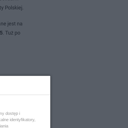
 Polskiej.
ne jest na
45
. Tuż po
y dostęp i
lne identyfikatory,
iania