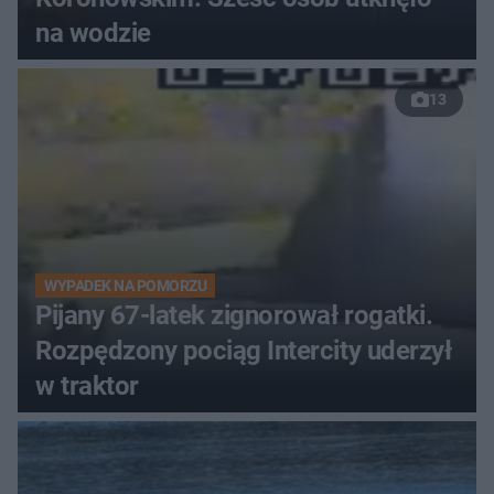
na wodzie
13
WYPADEK NA POMORZU
Pijany 67-latek zignorował rogatki.
Rozpędzony pociąg Intercity uderzył
w traktor