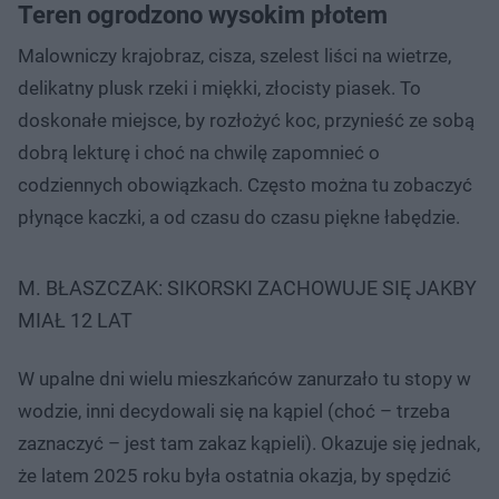
Teren ogrodzono wysokim płotem
Malowniczy krajobraz, cisza, szelest liści na wietrze,
delikatny plusk rzeki i miękki, złocisty piasek. To
doskonałe miejsce, by rozłożyć koc, przynieść ze sobą
dobrą lekturę i choć na chwilę zapomnieć o
codziennych obowiązkach. Często można tu zobaczyć
płynące kaczki, a od czasu do czasu piękne łabędzie.
M. BŁASZCZAK: SIKORSKI ZACHOWUJE SIĘ JAKBY
MIAŁ 12 LAT
W upalne dni wielu mieszkańców zanurzało tu stopy w
wodzie, inni decydowali się na kąpiel (choć – trzeba
zaznaczyć – jest tam zakaz kąpieli). Okazuje się jednak,
że latem 2025 roku była ostatnia okazja, by spędzić