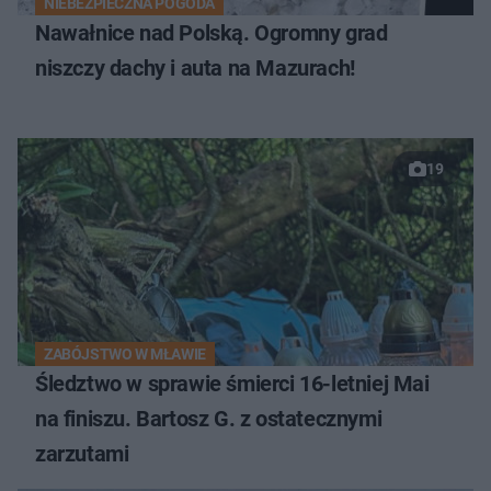
NIEBEZPIECZNA POGODA
Nawałnice nad Polską. Ogromny grad
niszczy dachy i auta na Mazurach!
19
ZABÓJSTWO W MŁAWIE
Śledztwo w sprawie śmierci 16-letniej Mai
na finiszu. Bartosz G. z ostatecznymi
zarzutami