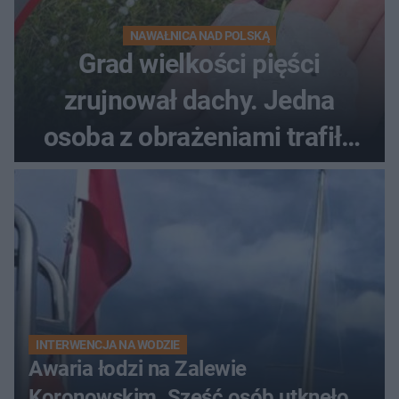
NAWAŁNICA NAD POLSKĄ
Grad wielkości pięści
zrujnował dachy. Jedna
osoba z obrażeniami trafiła
do szpitala
INTERWENCJA NA WODZIE
Awaria łodzi na Zalewie
Koronowskim. Sześć osób utknęło