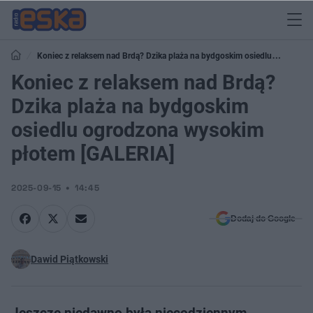
Koniec z relaksem nad Brdą? Dzika plaża na bydgoskim osiedlu
ogrodzona wysokim płotem [GALERIA]
Koniec z relaksem nad Brdą?
Dzika plaża na bydgoskim
osiedlu ogrodzona wysokim
płotem [GALERIA]
2025-09-15
14:45
Dodaj do Google
Dawid Piątkowski
Jeszcze niedawno była niecodziennym