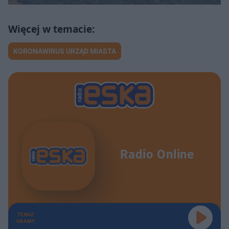
KORONAWIRUS URZĄD MIASTA
Radio Online
TERAZ
GRAMY