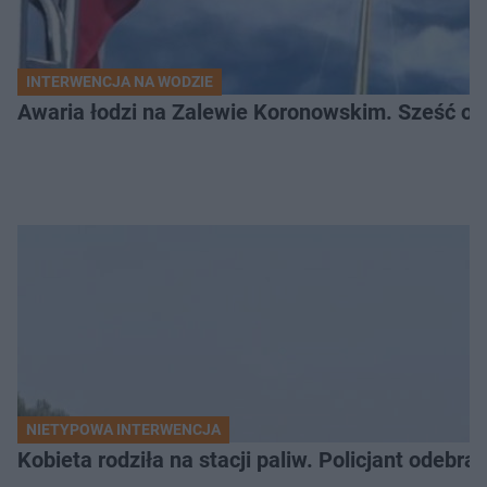
INTERWENCJA NA WODZIE
Awaria łodzi na Zalewie Koronowskim. Sześć os
NIETYPOWA INTERWENCJA
Kobieta rodziła na stacji paliw. Policjant odebra