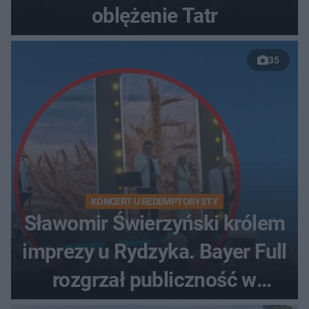
oblężenie Tatr
35
KONCERT U REDEMPTORYSTY
Sławomir Świerzyński królem
imprezy u Rydzyka. Bayer Full
rozgrzał publiczność w
Toruniu