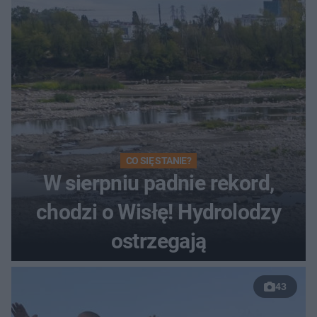
CO SIĘ STANIE?
W sierpniu padnie rekord,
chodzi o Wisłę! Hydrolodzy
ostrzegają
43