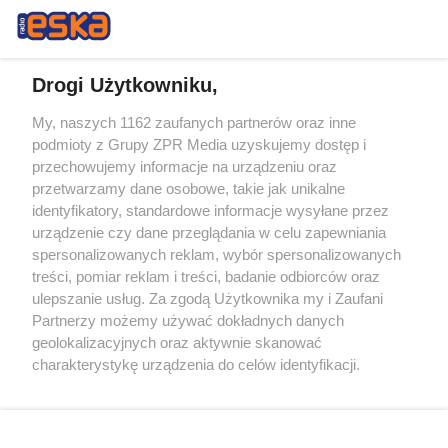
Drogi Użytkowniku,
My, naszych 1162 zaufanych partnerów oraz inne
Żaden utwór zamieszczony w serwisie nie może być powielany i
podmioty z Grupy ZPR Media uzyskujemy dostęp i
rozpowszechniany lub dalej rozpowszechniany w jakikolwiek sposób (w
przechowujemy informacje na urządzeniu oraz
tym także elektroniczny lub mechaniczny) na jakimkolwiek polu
eksploatacji w jakiejkolwiek formie, włącznie z umieszczaniem w
przetwarzamy dane osobowe, takie jak unikalne
Internecie bez pisemnej zgody właściciela praw. Jakiekolwiek użycie lub
identyfikatory, standardowe informacje wysyłane przez
wykorzystanie utworów w całości lub w części z naruszeniem prawa,
tzn. bez właściwej zgody, jest zabronione pod groźbą kary i może być
urządzenie czy dane przeglądania w celu zapewniania
ścigane prawnie.
spersonalizowanych reklam, wybór spersonalizowanych
treści, pomiar reklam i treści, badanie odbiorców oraz
ulepszanie usług. Za zgodą Użytkownika my i Zaufani
Partnerzy możemy używać dokładnych danych
geolokalizacyjnych oraz aktywnie skanować
charakterystykę urządzenia do celów identyfikacji.
Ponieważ cenimy Twoją prywatność, prosimy o zgodę na
O nas
korzystanie z tych technologii poprzez kliknięcie
Informacje prawne
„Akceptuję”. Zgoda jest dobrowolna i zawsze możesz ją