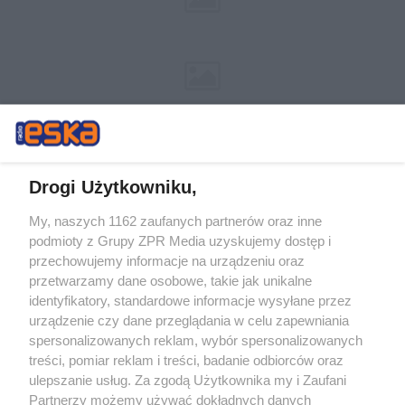
Drogi Użytkowniku,
My, naszych 1162 zaufanych partnerów oraz inne
Żaden utwór zamieszczony w serwisie nie może być powielany i
podmioty z Grupy ZPR Media uzyskujemy dostęp i
rozpowszechniany lub dalej rozpowszechniany w jakikolwiek sposób (w
przechowujemy informacje na urządzeniu oraz
tym także elektroniczny lub mechaniczny) na jakimkolwiek polu
eksploatacji w jakiejkolwiek formie, włącznie z umieszczaniem w
przetwarzamy dane osobowe, takie jak unikalne
Internecie bez pisemnej zgody właściciela praw. Jakiekolwiek użycie lub
identyfikatory, standardowe informacje wysyłane przez
wykorzystanie utworów w całości lub w części z naruszeniem prawa,
tzn. bez właściwej zgody, jest zabronione pod groźbą kary i może być
urządzenie czy dane przeglądania w celu zapewniania
ścigane prawnie.
spersonalizowanych reklam, wybór spersonalizowanych
treści, pomiar reklam i treści, badanie odbiorców oraz
ulepszanie usług. Za zgodą Użytkownika my i Zaufani
Partnerzy możemy używać dokładnych danych