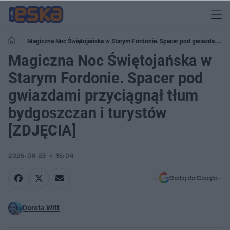
Magiczna Noc Świętojańska w Starym Fordonie. Spacer pod gwiazdami
przyciągnął tłum bydgoszczan i turystów [ZDJĘCIA]
Magiczna Noc Świętojańska w
Starym Fordonie. Spacer pod
gwiazdami przyciągnął tłum
bydgoszczan i turystów
[ZDJĘCIA]
2025-06-23
15:04
Dodaj do Google
Dorota Witt