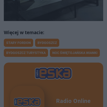
STARY FORDON
BYDGOSZCZ
BYDGOSZCZ TURYSTYKA
NOC ŚWIĘTOJAŃSKA WIANKI
Radio Online