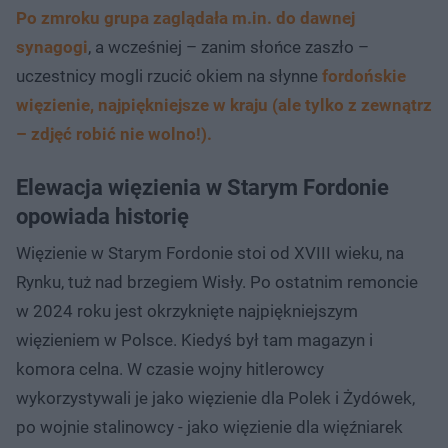
Po zmroku grupa zaglądała m.in. do dawnej
synagogi
, a wcześniej – zanim słońce zaszło –
uczestnicy mogli rzucić okiem na słynne
fordońskie
więzienie, najpiękniejsze w kraju (ale tylko z zewnątrz
– zdjęć robić nie wolno!).
Elewacja więzienia w Starym Fordonie
opowiada historię
Więzienie w Starym Fordonie stoi od XVIII wieku, na
Rynku, tuż nad brzegiem Wisły. Po ostatnim remoncie
w 2024 roku jest okrzyknięte najpiękniejszym
więzieniem w Polsce. Kiedyś był tam magazyn i
komora celna. W czasie wojny hitlerowcy
wykorzystywali je jako więzienie dla Polek i Żydówek,
po wojnie stalinowcy - jako więzienie dla więźniarek