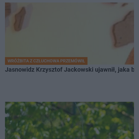
WRÓŻBITA Z CZŁUCHOWA PRZEMÓWIŁ
Jasnowidz Krzysztof Jackowski ujawnił, jaka bę