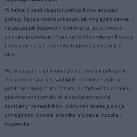
W każdej z osad na gości czekają liczne atrakcje i
pokazy. Będzie można zobaczyć, jak wyglądały dawne
narzędzia, jak budowano schronienia, jak polowano i
zbierano pożywienie. Poznamy tam kuchnię neolityczną
i dowiemy się, jak powstawały pierwsze naczynia z
gliny.
We wnętrzach chat w osadzie obronnej na półwyspie
zobaczyć można, jak wyglądało codzienne życie na
przełomie epoki brązu i żelaza, jak farbowano ubrania i
pieczono podpłomyki. W wiosce piastowskiej
spotkamy rzemieślników, którzy zaprezentują swoje
umiejętności: kowala, skórnika, snycerza, tkaczkę i
rogownika.