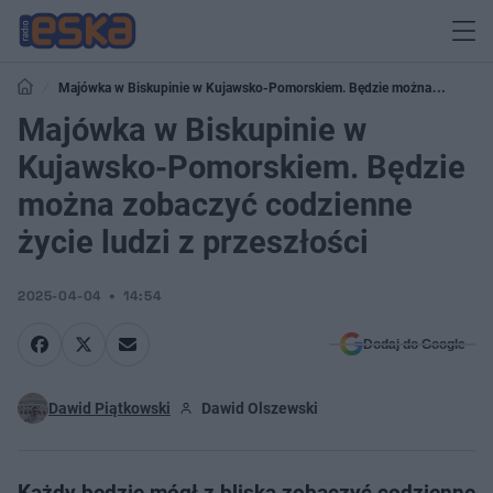
Majówka w Biskupinie w Kujawsko-Pomorskiem. Będzie można
Majówka w Biskupinie w
zobaczyć codzienne życie ludzi z przeszłości
Kujawsko-Pomorskiem. Będzie
można zobaczyć codzienne
życie ludzi z przeszłości
2025-04-04
14:54
Dodaj do Google
Dawid Piątkowski
Dawid Olszewski
Każdy będzie mógł z bliska zobaczyć codzienne