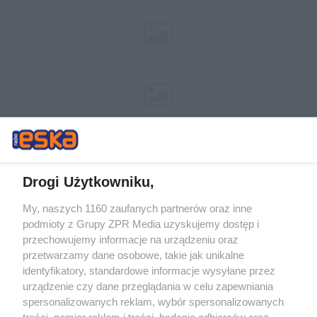
Drogi Użytkowniku,
My, naszych 1160 zaufanych partnerów oraz inne
Żaden utwór zamieszczony w serwisie nie może być powielany i
podmioty z Grupy ZPR Media uzyskujemy dostęp i
rozpowszechniany lub dalej rozpowszechniany w jakikolwiek sposób (w
tym także elektroniczny lub mechaniczny) na jakimkolwiek polu
przechowujemy informacje na urządzeniu oraz
eksploatacji w jakiejkolwiek formie, włącznie z umieszczaniem w
przetwarzamy dane osobowe, takie jak unikalne
Internecie bez pisemnej zgody właściciela praw. Jakiekolwiek użycie lub
identyfikatory, standardowe informacje wysyłane przez
wykorzystanie utworów w całości lub w części z naruszeniem prawa,
tzn. bez właściwej zgody, jest zabronione pod groźbą kary i może być
urządzenie czy dane przeglądania w celu zapewniania
ścigane prawnie.
spersonalizowanych reklam, wybór spersonalizowanych
treści, pomiar reklam i treści, badanie odbiorców oraz