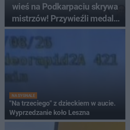
wieś na Podkarpaciu skrywa
mistrzów! Przywieźli medale
z mistrzostw Europy
NA SYGNALE
"Na trzeciego" z dzieckiem w aucie.
Wyprzedzanie koło Leszna