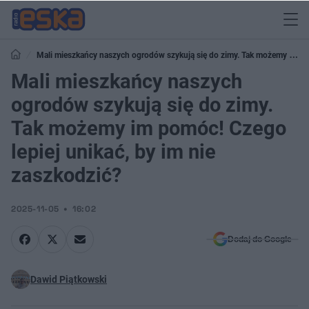
Mali mieszkańcy naszych ogrodów szykują się do zimy. Tak możemy im
pomóc! Czego lepiej unikać, by im nie zaszkodzić?
Mali mieszkańcy naszych
ogrodów szykują się do zimy.
Tak możemy im pomóc! Czego
lepiej unikać, by im nie
zaszkodzić?
2025-11-05
16:02
Dodaj do Google
Dawid Piątkowski