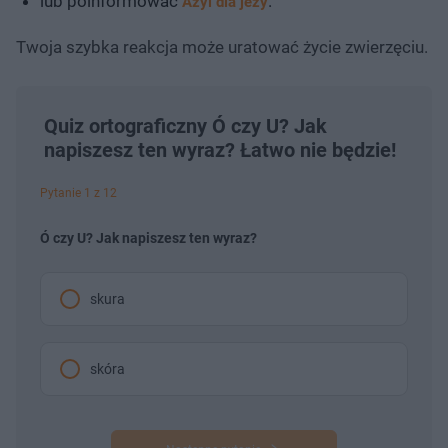
lub poinformować
.
Azyl dla jeży
Twoja szybka reakcja może uratować życie zwierzęciu.
Quiz ortograficzny Ó czy U? Jak
napiszesz ten wyraz? Łatwo nie będzie!
Pytanie 1 z 12
Ó czy U? Jak napiszesz ten wyraz?
skura
skóra