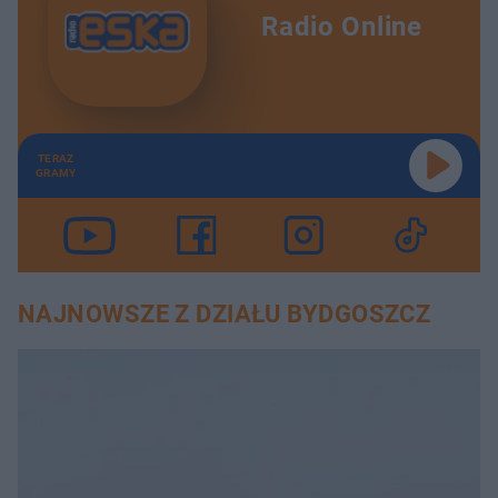
Radio Online
TERAZ
GRAMY
NAJNOWSZE Z DZIAŁU BYDGOSZCZ