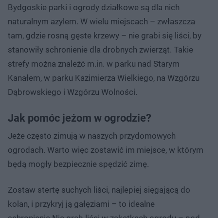
Bydgoskie parki i ogrody działkowe są dla nich
naturalnym azylem. W wielu miejscach – zwłaszcza
tam, gdzie rosną gęste krzewy – nie grabi się liści, by
stanowiły schronienie dla drobnych zwierząt. Takie
strefy można znaleźć m.in. w parku nad Starym
Kanałem, w parku Kazimierza Wielkiego, na Wzgórzu
Dąbrowskiego i Wzgórzu Wolności.
Jak pomóc jeżom w ogrodzie?
Jeże często zimują w naszych przydomowych
ogrodach. Warto więc zostawić im miejsce, w którym
będą mogły bezpiecznie spędzić zimę.
Zostaw stertę suchych liści, najlepiej sięgającą do
kolan, i przykryj ją gałęziami – to idealne
schronienie.Nie grab liści w zakątkach ogrodu – pod