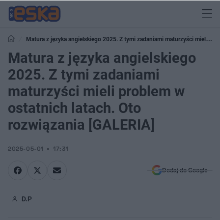
Matura z języka angielskiego 2025. Z tymi zadaniami maturzyści mieli
problem w ostatnich latach. Oto rozwiązania [GALERIA]
Matura z języka angielskiego
2025. Z tymi zadaniami
maturzyści mieli problem w
ostatnich latach. Oto
rozwiązania [GALERIA]
2025-05-01
17:31
Dodaj do Google
D.P