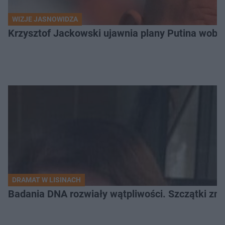
WIZJE JASNOWIDZA
Krzysztof Jackowski ujawnia plany Putina wobec 
DRAMAT W LISINACH
Badania DNA rozwiały wątpliwości. Szczątki znal