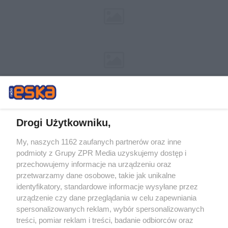
Drogi Użytkowniku,
My, naszych 1162 zaufanych partnerów oraz inne
Żaden utwór zamieszczony w serwisie nie może być powielany i
podmioty z Grupy ZPR Media uzyskujemy dostęp i
rozpowszechniany lub dalej rozpowszechniany w jakikolwiek sposób (w
przechowujemy informacje na urządzeniu oraz
tym także elektroniczny lub mechaniczny) na jakimkolwiek polu
eksploatacji w jakiejkolwiek formie, włącznie z umieszczaniem w
przetwarzamy dane osobowe, takie jak unikalne
Internecie bez pisemnej zgody właściciela praw. Jakiekolwiek użycie lub
identyfikatory, standardowe informacje wysyłane przez
wykorzystanie utworów w całości lub w części z naruszeniem prawa,
tzn. bez właściwej zgody, jest zabronione pod groźbą kary i może być
urządzenie czy dane przeglądania w celu zapewniania
ścigane prawnie.
spersonalizowanych reklam, wybór spersonalizowanych
treści, pomiar reklam i treści, badanie odbiorców oraz