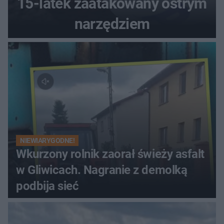
15-latek zaatakowany ostrym
narzędziem
NIEWIARYGODNE!
Wkurzony rolnik zaorał świeży asfalt
w Gliwicach. Nagranie z demolką
podbija sieć