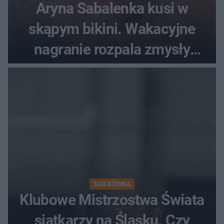
Aryna Sabalenka kusi w
skąpym bikini. Wakacyjne
nagranie rozpala zmysły
fanów
SIATKÓWKA
Klubowe Mistrzostwa Świata
siatkarzy na Śląsku. Czy