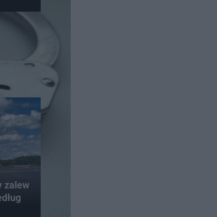
y zalew
edług