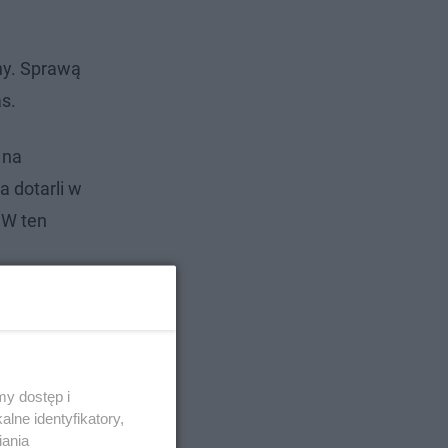
ny. Sprawą
as.
 na
 dotarli w
 W ten
y dostęp i
lne identyfikatory,
iania