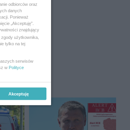
anie odbiorców oraz
nych danych
kacji. Ponieważ
ięcie „Akceptuję”.
ywatności znajdujący
ą zgody użytkownika,
 tylko na tej
go do
 naszych serwisów
esz w
Polityce
Akceptuję