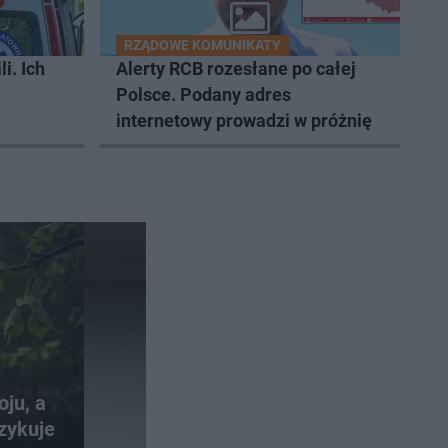
RZĄDOWE KOMUNIKATY
i. Ich
Alerty RCB rozesłane po całej
Polsce. Podany adres
internetowy prowadzi w próżnię
oju, a
zykuje