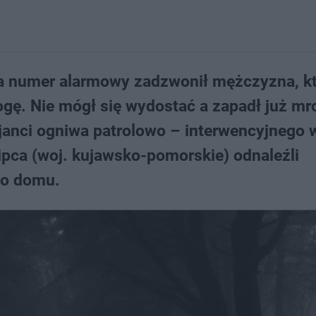
na numer alarmowy zadzwonił mężczyzna, k
ogę. Nie mógł się wydostać a zapadł już mro
cjanci ogniwa patrolowo – interwencyjnego 
ipca (woj. kujawsko-pomorskie) odnaleźli
do domu.