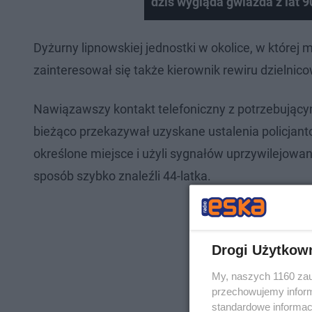
dziś wygląda gwiazda z lat 9
Dyżurny lipnowskiej jednostki w okolice, w której
zainteresował się także kierownik rewiru dzielnicow
Nawiązawszy kontakt telefoniczny z potrzebując
bieżąco przekazywał uzyskane ustalenia policjan
określone miejsce i użyli sygnałów uprzywilejowan
sposób szybko znaleźli 44-latka.
Drogi Użytkow
My, naszych 1160 zau
przechowujemy informa
standardowe informac