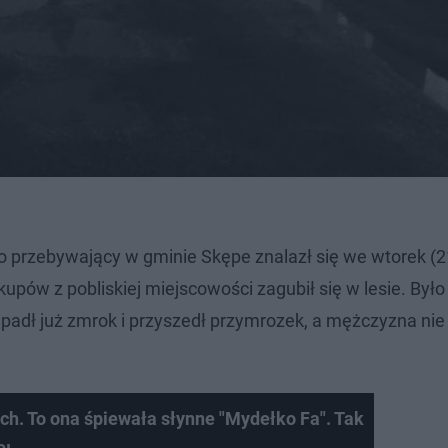
 przebywający w gminie Skępe znalazł się we wtorek (2
upów z pobliskiej miejscowości zagubił się w lesie. Było
padł już zmrok i przyszedł przymrozek, a mężczyzna ni
h. To ona śpiewała słynne "Mydełko Fa". Tak