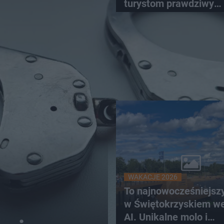
turystom prawdziwy
rollercoaster
WAKACJE 2026
To najnowocześniejsz
w Świętokrzyskiem w
AI. Unikalne molo i