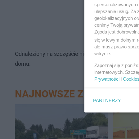
spersonalizowanych re
ulepszanie usług. Za
geolokalizacyjnych or
cenimy Twoją prywatno
Zgoda jest dobrowoln
się w lewym dolnym r
ale masz prawo sprzec
Odnaleziony na szczęście nie wymagał interwencji 
witrynie.
domu.
Zapoznaj się z poniż
internetowych. Szcze
Prywatności
i
Cookie
NAJNOWSZE Z DZIAŁU BY
PARTNERZY