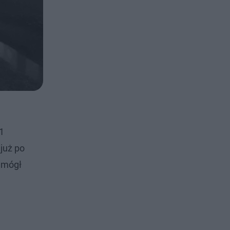
1
 już po
e mógł