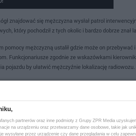
0!
 mógł znajdować się mężczyzna wysłał patrol interwencyj
ych, który pochodził z tych okolic i bardzo dobrze znał l
ym pomocy mężczyzną ustalił gdzie może on przebywać i
tom. Funkcjonariusze zgodnie ze wskazówkami kierownika
ia pojazdu by ułatwić mężczyźnie lokalizację radiowozu.
niku,
fanych partnerów oraz inne podmioty z Grupy ZPR Media uzyskujem
cje na urządzeniu oraz przetwarzamy dane osobowe, takie jak unika
je wysyłane przez urządzenie czy dane przeglądania w celu zapewn