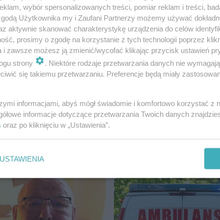
klam, wybór spersonalizowanych treści, pomiar reklam i treści, bad
 zgodą Użytkownika my i Zaufani Partnerzy możemy używać dokład
az aktywnie skanować charakterystykę urządzenia do celów identyfi
ść, prosimy o zgodę na korzystanie z tych technologii poprzez klikn
a i zawsze możesz ją zmienić/wycofać klikając przycisk ustawień pr
ogu strony
. Niektóre rodzaje przetwarzania danych nie wymagaj
iwić się takiemu przetwarzaniu. Preferencje będą miały zastosowanie
medycznej, był tylko przemarznięty. Policjanci odwieźli 
szymi informacjami, abyś mógł świadomie i komfortowo korzystać z
gółowe informacje dotyczące przetwarzania Twoich danych znajdzi
s
oraz po kliknięciu w „Ustawienia”.
DGOSZCZ
USTAWIENIA