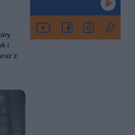
tóry
k i
wraz z