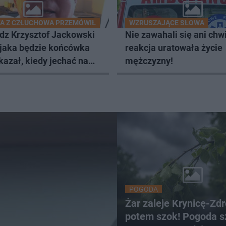
A Z CZŁUCHOWA PRZEMÓWIŁ
WZRUSZAJĄCE SŁOWA
dz Krzysztof Jackowski
Nie zawahali się ani chwil
 jaka będzie końcówka
reakcja uratowała życie
kazał, kiedy jechać na
mężczyzny!
POGODA
Żar zaleje Krynicę-Zdr
potem szok! Pogoda s