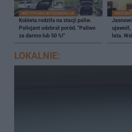
NIETYPOWA INTERWENCJA
WRÓŻBIT
Kobieta rodziła na stacji paliw.
Jasnowi
Policjant odebrał poród. "Paliwo
ujawnił,
za darmo lub 50 %!"
lata. Ws
wczasy
LOKALNIE: