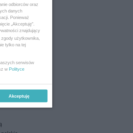
anie odbiorców oraz
nych danych
kacji. Ponieważ
ięcie „Akceptuję”.
ywatności znajdujący
ą zgody użytkownika,
 tylko na tej
 naszych serwisów
esz w
Polityce
Akceptuję
ą