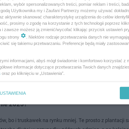
klam, wybór spersonalizowanych treści, pomiar reklam i treści, bad
 zgodą Użytkownika my i Zaufani Partnerzy możemy używać dokład
az aktywnie skanować charakterystykę urządzenia do celów identyfi
ść, prosimy o zgodę na korzystanie z tych technologii poprzez klikn
a i zawsze możesz ją zmienić/wycofać klikając przycisk ustawień pr
ogu strony
. Niektóre rodzaje przetwarzania danych nie wymagaj
iwić się takiemu przetwarzaniu. Preferencje będą miały zastosowanie
szymi informacjami, abyś mógł świadomie i komfortowo korzystać z
gółowe informacje dotyczące przetwarzania Twoich danych znajdzi
s
oraz po kliknięciu w „Ustawienia”.
USTAWIENIA
onie 2025?
w, bo i truskawek na rynku mniej. Te prosto z plantacji s