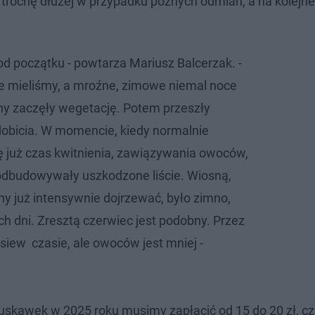
trochę dłużej w przypadku późnych odmian, a na kolejne
od początku - powtarza Mariusz Balcerzak. -
e mieliśmy, a mroźne, zimowe niemal noce
iny zaczęły wegetację. Potem przeszły
obicia. W momencie, kiedy normalnie
ę już czas kwitnienia, zawiązywania owoców,
odbudowywały uszkodzone liście. Wiosną,
y już intensywnie dojrzewać, było zimno,
h dni. Zresztą czerwiec jest podobny. Przez
siew czasie, ale owoców jest mniej -
truskawek w 2025 roku musimy zapłacić od 15 do 20 zł, 