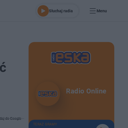
Słuchaj radia
Menu
ć
Radio Online
daj do Google
TERAZ GRAMY