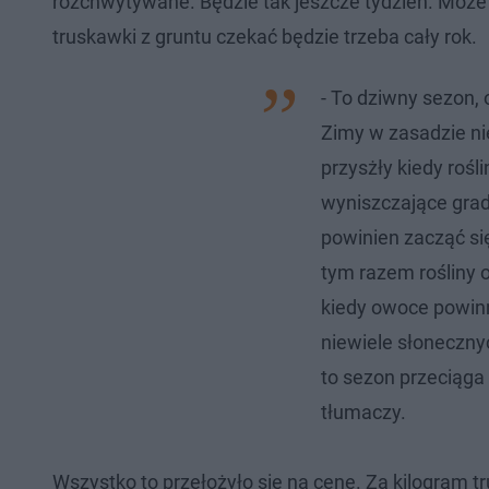
rozchwytywane. Będzie tak jeszcze tydzień. Może 
truskawki z gruntu czekać będzie trzeba cały rok.
- To dziwny sezon, 
Zimy w zasadzie ni
przysżły kiedy rośl
wyniszczające grad
powinien zacząć si
tym razem rośliny 
kiedy owoce powinn
niewiele słonecznyc
to sezon przeciąga 
tłumaczy.
Wszystko to przełożyło się na cenę. Za kilogram 