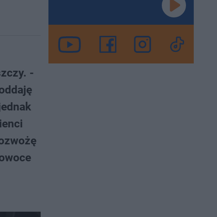
zczy. -
poddaję
jednak
ienci
 rozwożę
ę owoce