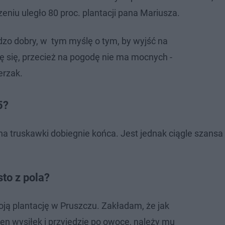
niu uległo 80 proc. plantacji pana Mariusza.
rdzo dobry, w tym myślę o tym, by wyjść na
ję się, przecież na pogodę nie ma mocnych -
erzak.
5?
a truskawki dobiegnie końca. Jest jednak ciągle szansa
to z pola?
ją plantację w Pruszczu. Zakładam, że jak
en wysiłek i przyjedzie po owoce, należy mu