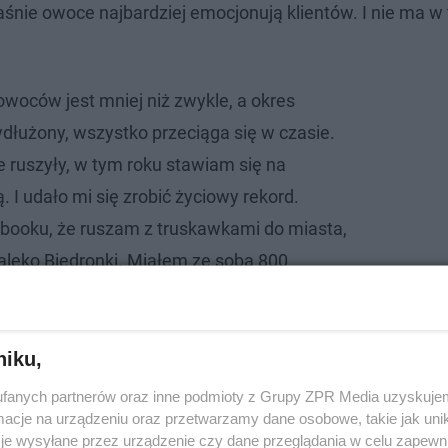
śnie owoce najbardziej emocjonują klientów. I nie ma w
owoców jest mniej niż zwykle, a okres
ydłużony, wszystko przeciąga się w czasie.
e ruszyły, w tym roku stawiam się na
. I udało mi się zrobić życiowy rekord.
booku, że ruszam z truskawkami do miasta,
daleko Biedronki. Miałem ze sobą 800
stawiła się błyskawicznie, końca nie było
 wszystko w 22 minuty! - opowiada Mariusz
niku,
fanych partnerów oraz inne podmioty z Grupy ZPR Media uzyskujem
cje na urządzeniu oraz przetwarzamy dane osobowe, takie jak unika
Jarmark Świętojański rozkochał bydgoszczan
je wysyłane przez urządzenie czy dane przeglądania w celu zapewn