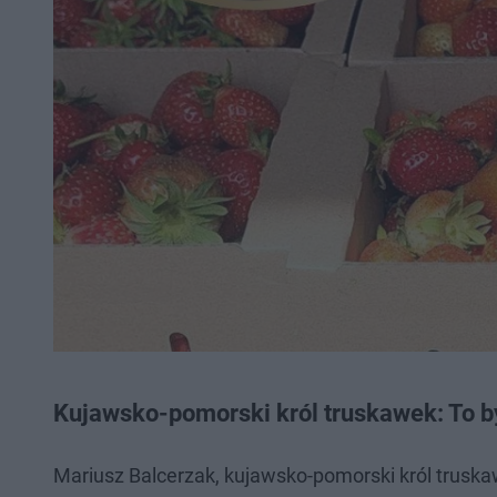
Kujawsko-pomorski król truskawek: To b
Mariusz Balcerzak, kujawsko-pomorski król truska