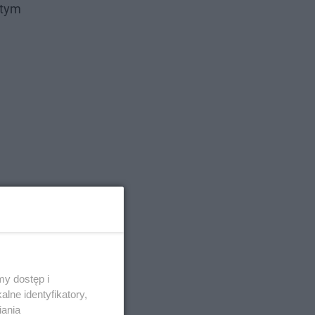
 tym
y dostęp i
lne identyfikatory,
iania