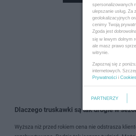
spersonalizowanych re
ulepszanie usług. Za
geolokalizacyjnych or
cenimy Twoją prywatno
Zgoda jest dobrowoln
się w lewym dolnym r
ale masz prawo sprzec
witrynie.
Zapoznaj się z poniż
internetowych. Szcze
Prywatności
i
Cookie
PARTNERZY
Dlaczego truskawki są tak drogie w sez
Wyższa niż przed rokiem cena nie odstrasza klientó