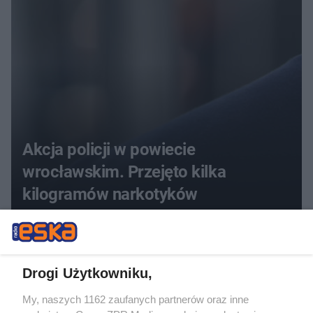
Akcja policji w powiecie
wrocławskim. Przejęto kilka
kilogramów narkotyków
ZOBACZ WIĘCEJ
Drogi Użytkowniku,
My, naszych 1162 zaufanych partnerów oraz inne