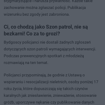
stygmatyzujące i narusza prywatność. Każde takie
zachowanie można zgłaszać policji. Publikacja
wizerunku bez zgody jest zabroniona.
Ci, co chodzą jako Szon patrol, nie są
bezkarni! Co za to grozi?
Bydgoscy policjanci nie dostali żadnych zgłoszeń
dotyczących szon patroli wymagających interwencji.
Podczas prewencyjnych spotkań z młodzieżą
rozmawiają na ten temat.
Policjanci przypominają, że godnie z Ustawą o
wspieraniu i resocjalizacji nieletnich, osoby poniżej 17
roku życia, które dopuszczają się takich czynów
karalnych jak zniesławienie, znieważenie, stosowanie
gróźb, uporczywe nękanie czy publikowanie danych