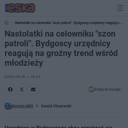
Nastolatki na celowniku "szon patroli". Bydgoscy urzędnicy reagują na
groźny trend wśród młodzieży
Nastolatki na celowniku "szon
patroli". Bydgoscy urzędnicy
reagują na groźny trend wśród
młodzieży
2025-09-15
14:47
Dodaj do Google
Dorota Witt
Dawid Olszewski
Urzędnicy w Bydgoszczy chcą przyjrzeć się