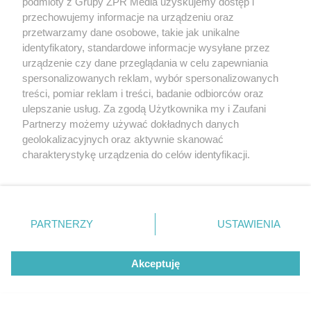
podmioty z Grupy ZPR Media uzyskujemy dostęp i
przechowujemy informacje na urządzeniu oraz
przetwarzamy dane osobowe, takie jak unikalne
identyfikatory, standardowe informacje wysyłane przez
urządzenie czy dane przeglądania w celu zapewniania
spersonalizowanych reklam, wybór spersonalizowanych
treści, pomiar reklam i treści, badanie odbiorców oraz
ulepszanie usług. Za zgodą Użytkownika my i Zaufani
Partnerzy możemy używać dokładnych danych
geolokalizacyjnych oraz aktywnie skanować
charakterystykę urządzenia do celów identyfikacji.
Ponieważ cenimy Twoją prywatność, prosimy o zgodę na
korzystanie z tych technologii poprzez kliknięcie
„Akceptuję”. Zgoda jest dobrowolna i zawsze możesz ją
zmienić/wycofać klikając przycisk ustawień prywatności
PARTNERZY
USTAWIENIA
znajdujący się w lewym dolnym rogu strony
. Niektóre
rodzaje przetwarzania danych nie wymagają zgody
Akceptuję
użytkownika, ale masz prawo sprzeciwić się takiemu
przetwarzaniu. Preferencje będą miały zastosowanie tylko
na tej witrynie.