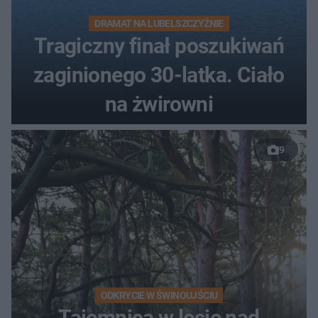
DRAMAT NA LUBELSZCZYŹNIE
Tragiczny finał poszukiwań
zaginionego 30-latka. Ciało
na żwirowni
9
ODKRYCIE W ŚWINOUJŚCIU
Tajemnica w lesie nad