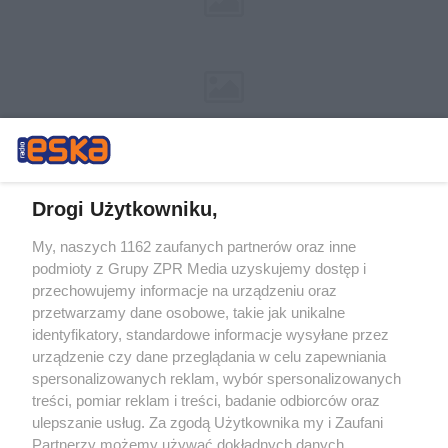
Drogi Użytkowniku,
My, naszych 1162 zaufanych partnerów oraz inne
Żaden utwór zamieszczony w serwisie nie może być powielany i
podmioty z Grupy ZPR Media uzyskujemy dostęp i
rozpowszechniany lub dalej rozpowszechniany w jakikolwiek sposób (w
tym także elektroniczny lub mechaniczny) na jakimkolwiek polu
przechowujemy informacje na urządzeniu oraz
eksploatacji w jakiejkolwiek formie, włącznie z umieszczaniem w
przetwarzamy dane osobowe, takie jak unikalne
Internecie bez pisemnej zgody właściciela praw. Jakiekolwiek użycie lub
identyfikatory, standardowe informacje wysyłane przez
wykorzystanie utworów w całości lub w części z naruszeniem prawa,
tzn. bez właściwej zgody, jest zabronione pod groźbą kary i może być
urządzenie czy dane przeglądania w celu zapewniania
ścigane prawnie.
spersonalizowanych reklam, wybór spersonalizowanych
treści, pomiar reklam i treści, badanie odbiorców oraz
ulepszanie usług. Za zgodą Użytkownika my i Zaufani
Partnerzy możemy używać dokładnych danych