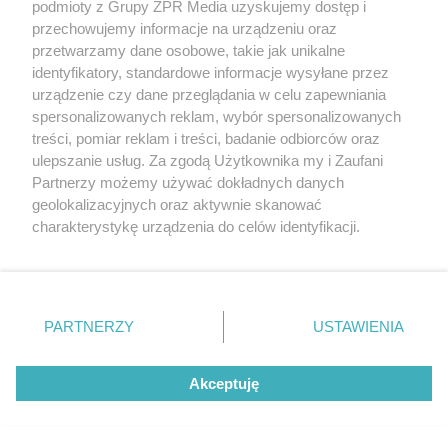
podmioty z Grupy ZPR Media uzyskujemy dostęp i
rozpowszechniany lub dalej rozpowszechniany w jakikolwiek sposób (w
tym także elektroniczny lub mechaniczny) na jakimkolwiek polu
przechowujemy informacje na urządzeniu oraz
eksploatacji w jakiejkolwiek formie, włącznie z umieszczaniem w
przetwarzamy dane osobowe, takie jak unikalne
Internecie bez pisemnej zgody właściciela praw. Jakiekolwiek użycie lub
identyfikatory, standardowe informacje wysyłane przez
wykorzystanie utworów w całości lub w części z naruszeniem prawa,
tzn. bez właściwej zgody, jest zabronione pod groźbą kary i może być
urządzenie czy dane przeglądania w celu zapewniania
ścigane prawnie.
spersonalizowanych reklam, wybór spersonalizowanych
treści, pomiar reklam i treści, badanie odbiorców oraz
ulepszanie usług. Za zgodą Użytkownika my i Zaufani
Partnerzy możemy używać dokładnych danych
geolokalizacyjnych oraz aktywnie skanować
charakterystykę urządzenia do celów identyfikacji.
Ponieważ cenimy Twoją prywatność, prosimy o zgodę na
O nas
korzystanie z tych technologii poprzez kliknięcie
Informacje prawne
„Akceptuję”. Zgoda jest dobrowolna i zawsze możesz ją
zmienić/wycofać klikając przycisk ustawień prywatności
PARTNERZY
USTAWIENIA
Nasze serwisy
znajdujący się w lewym dolnym rogu strony
. Niektóre
rodzaje przetwarzania danych nie wymagają zgody
© 2026 Grupa ZPR Media
Akceptuję
użytkownika, ale masz prawo sprzeciwić się takiemu
przetwarzaniu. Preferencje będą miały zastosowanie tylko
na tej witrynie.